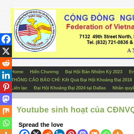
Home
Hiến Chương
Đại Hội Bán Nhiệm Kỳ 2023
En
THÔNG CÁO BÁO CHÍ: Kết Quả Đại Hội Khoáng Đại 2018
Liên lạc
Đại Hội Khoáng Đại 2024 tại Dallas
Nhân quy
Youtube sinh hoạt của CĐNV
Spread the love