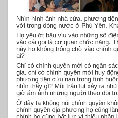
Nhìn hình ảnh nhà cửa, phương tiện
với trong dòng nước ở Phú Yên, Kh
Họ yếu ớt bấu víu vào những số điệ
vào cái gọi là cơ quan chức năng. Th
này họ không trông chờ vào chính q
ai?
Chỉ có chính quyền mới có ngân sác
gia, chỉ có chính quyền mới huy độ
phương tiện cứu nạn trong tình huố
nhìn thấy gì? Mỗi trận lụt xảy ra nh
giờ ám ảnh những người theo dõi tr
Ở đây ta không nói chính quyền khôn
chính quyền địa phương họ cũng là
chính họ cũng bất lực vì thiếu nhân lự