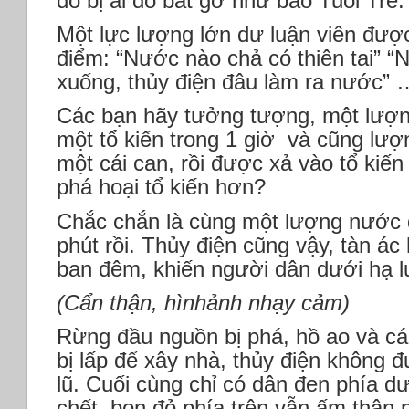
đó bị ai đó bắt gỡ như báo Tuổi Trẻ
Một lực lượng lớn dư luận viên được
điểm: “Nước nào chả có thiên tai” “
xuống, thủy điện đâu làm ra nước” 
Các bạn hãy tưởng tượng, một lượn
một tổ kiến trong 1 giờ và cũng lượ
một cái can, rồi được xả vào tổ kiến 
phá hoại tổ kiến hơn?
Chắc chắn là cùng một lượng nước 
phút rồi. Thủy điện cũng vậy, tàn ác
ban đêm, khiến người dân dưới hạ lư
(Cẩn thận, hìnhảnh nhạy cảm)
Rừng đầu nguồn bị phá, hồ ao và cá
bị lấp để xây nhà, thủy điện không đư
lũ. Cuối cùng chỉ có dân đen phía dư
chết, bọn đỏ phía trên vẫn ấm thân ph