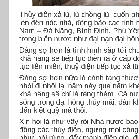
Thủy điện xả lũ, lũ chồng lũ, cuốn 
lên đến nóc nhà, đồng bào các tỉnh
Nam – Đà Nẵng, Bình Định, Phú Y
trong biển nước như đại nạn đại hồn
Đáng sợ hơn là tình hình sắp tới c
khả năng sẽ tiếp tục diễn ra ở cấp đ
tục liên miên, thuỷ điện tiếp tục xả
Đáng sợ hơn nữa là cảnh tang thươ
nhồi đi nhồi lại năm này qua năm k
khả năng sẽ chỉ là tăng thêm. Cả n
sống trong đại hồng thủy mãi, dân kh
đến kiệt quệ mà thôi.
Xin hỏi là như vậy rồi Nhà nước ba
động các thủy điện, ngưng mọi công t
phục hồi rừng, đẩy mạnh điện gió, đi