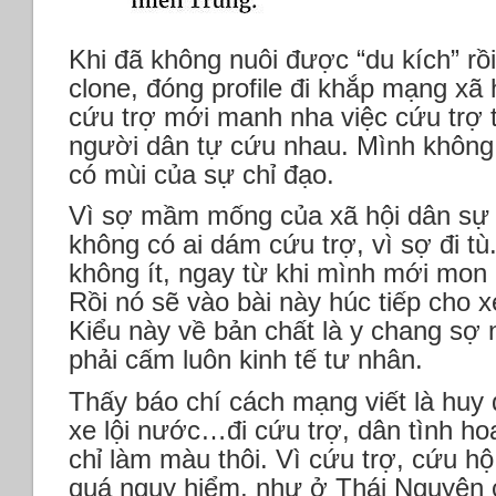
Khi đã không nuôi được “du kích” rồ
clone, đóng profile đi khắp mạng x
cứu trợ mới manh nha việc cứu trợ t
người dân tự cứu nhau. Mình không 
có mùi của sự chỉ đạo.
Vì sợ mầm mống của xã hội dân sự
không có ai dám cứu trợ, vì sợ đi t
không ít, ngay từ khi mình mới mon 
Rồi nó sẽ vào bài này húc tiếp cho x
Kiểu này về bản chất là y chang sợ n
phải cấm luôn kinh tế tư nhân.
Thấy báo chí cách mạng viết là huy
xe lội nước…đi cứu trợ, dân tình ho
chỉ làm màu thôi. Vì cứu trợ, cứu h
quá nguy hiểm, như ở Thái Nguyên 