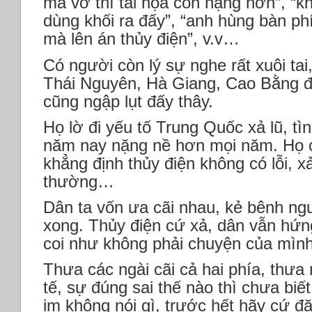
mà vỡ thì tai họa còn nặng hơn”, “k
dùng khối ra đấy”, “anh hùng bàn p
mà lên án thủy điện”, v.v…
Có người còn lý sự nghe rất xuôi ta
Thái Nguyên, Hà Giang, Cao Bằng đâ
cũng ngập lụt đấy thây.
Họ lờ đi yếu tố Trung Quốc xả lũ, tìn
năm nay nặng nề hơn mọi năm. Họ ch
khẳng định thủy điện không có lỗi, x
thường…
Dân ta vốn ưa cãi nhau, kẻ bênh ngườ
xong. Thủy điện cứ xả, dân vẫn hứng
coi như không phải chuyện của mình
Thưa các ngài cãi cả hai phía, thưa 
tế, sự đúng sai thế nào thì chưa biế
im không nói gì, trước hết hãy cứ đ