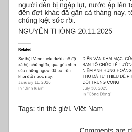
người dân bị ngập lụt, nước ập lên t
đến đợt khác đã gần cả tháng nay, tết
chúng kiệt sức rồi.
NGUYỄN THÔNG 20.11.2025
Related
Sự thật Venezuela dưới chế độ
DIỄN VĂN KHAI MẠC CỦ
xã hội chủ nghĩa, qua góc nhìn
BAN TỔ CHỨC LỄ TƯỞ
của những người đã bỏ trốn
NIỆM ANH HÙNG HOÀNG
khỏi đất nước này.
THU ĐÃ TỰ THIÊU ĐỂ P
January 11, 2026
ĐỐI TRUNG CỘNG
In "Bình luận"
July 30, 2025
In "Cộng Đồng"
Tags:
tin thế giới
,
Việt Nam
Comments are c