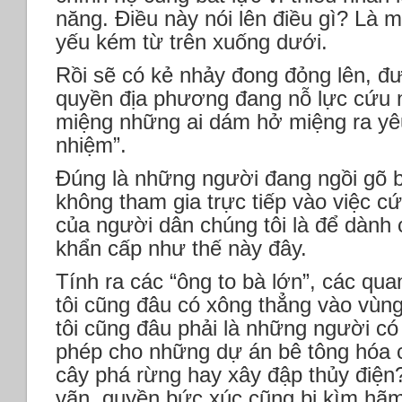
năng. Điều này nói lên điều gì? Là m
yếu kém từ trên xuống dưới.
Rồi sẽ có kẻ nhảy đong đỏng lên, đư
quyền địa phương đang nỗ lực cứu n
miệng những ai dám hở miệng ra yêu
nhiệm”.
Đúng là những người đang ngồi gõ 
không tham gia trực tiếp vào việc c
của người dân chúng tôi là để dành
khẩn cấp như thế này đây.
Tính ra các “ông to bà lớn”, các qu
tôi cũng đâu có xông thẳng vào vùng
tôi cũng đâu phải là những người c
phép cho những dự án bê tông hóa 
cây phá rừng hay xây đập thủy điện
vãn, quyền bức xúc cũng bị kìm hãm