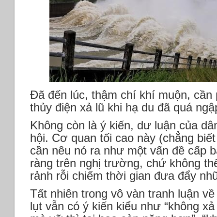
Đã đến lúc, thậm chí khí muộn, cần 
thủy điện xả lũ khi hạ du đã quá ngậ
Không còn là ý kiến, dư luận của d
hội. Cơ quan tối cao này (chẳng biết
cần nêu nó ra như một vấn đề cấp bá
ràng trên nghị trường, chứ không th
rảnh rỗi chiếm thời gian đưa đẩy n
Tất nhiên trong vô vàn tranh luận về
lụt vẫn có ý kiến kiểu như “không xả