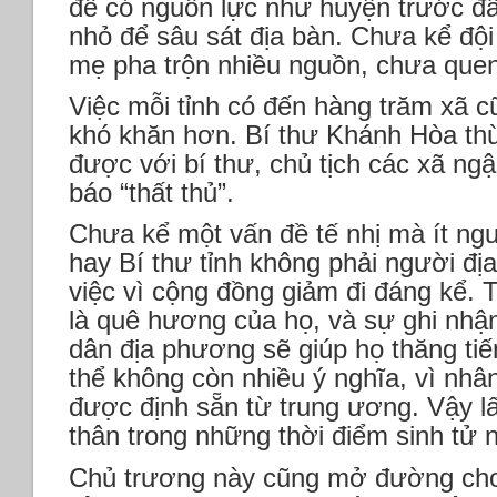
để có nguồn lực như huyện trước đ
nhỏ để sâu sát địa bàn. Chưa kể độ
mẹ pha trộn nhiều nguồn, chưa quen v
Việc mỗi tỉnh có đến hàng trăm xã c
khó khăn hơn. Bí thư Khánh Hòa thừ
được với bí thư, chủ tịch các xã ngập
báo “thất thủ”.
Chưa kể một vấn đề tế nhị mà ít ngư
hay Bí thư tỉnh không phải người đị
việc vì cộng đồng giảm đi đáng kể. 
là quê hương của họ, và sự ghi nhậ
dân địa phương sẽ giúp họ thăng tiế
thể không còn nhiều ý nghĩa, vì nh
được định sẵn từ trung ương. Vậy l
thân trong những thời điểm sinh tử
Chủ trương này cũng mở đường cho 