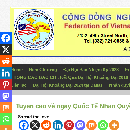
Home
Hiến Chương
Đại Hội Bán Nhiệm Kỳ 2023
En
THÔNG CÁO BÁO CHÍ: Kết Quả Đại Hội Khoáng Đại 2018
Liên lạc
Đại Hội Khoáng Đại 2024 tại Dallas
Nhân quy
Tuyên cáo về ngày Quốc Tế Nhân Quyề
Spread the love