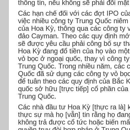
thông tin, nếu không sẽ phải đối mặt
Các hạn chế đối với các đợt IPO củ
việc nhiều công ty Trung Quốc niêm 
của Hoa Kỳ, thông qua các công ty v
đảo Cayman. Theo các quy định mới
sẽ được yêu cầu phải công bố sự th
Hoa Kỳ đang đổ tiền của họ vào một 
vỏ bọc ở ngoại quốc, thay vì công ty
Trung Quốc. Trong nhiều năm, các 
Quốc đã sử dụng các công ty vỏ bọc 
để tuân theo các quy định của Bắc 
quốc sở hữu [trực tiếp] cổ phần của
Trung Quốc.
Các nhà đầu tư Hoa Kỳ [thực ra là]
thực sự mà họ [vẫn] tin rằng họ đa
không trả được cổ tức hoặc biến mấ
quyền truy đòi hợp pháp ở Trung Quố