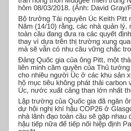
trấn nông thôn Mudgee miền trung 
hôm 08/03/2018. (Ảnh: David Gray
Bộ trưởng Tài nguyên Úc Keith Pitt 
Năm (14/10) rằng, các nhà quản lý,
toàn cầu đang đưa ra các quyết địn
thay vì dựa trên thị trường xung qu
mà sẽ vẫn có nhu cầu vững chắc tro
Đảng Quốc gia của ông Pitt, một th
liên minh cầm quyền của Thủ tướng S
cho nhiều người Úc ở các khu sản xu
hộ mục tiêu không phát thải carbo
Úc, nước xuất cảng than lớn nhất thế
Lập trường của Quốc gia đã ngăn ô
dự hội nghị khí hậu COP26 ở Glasgo
nhà lãnh đạo toàn cầu sẽ gặp nhau đ
hậu tiếp nữa để tiếp nối hiệp định 