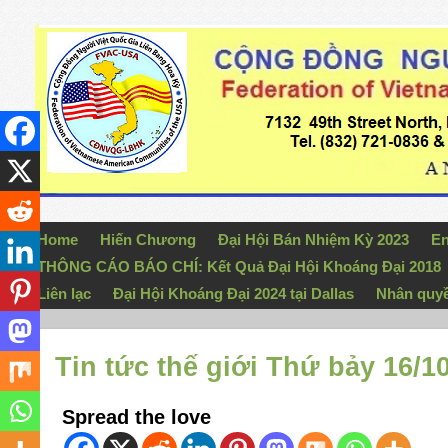
Home
Hiến Chương
Đại Hội Bán Nhiệm Kỳ 2023
En
THÔNG CÁO BÁO CHÍ: Kết Quả Đại Hội Khoáng Đại 2018
Liên lạc
Đại Hội Khoáng Đại 2024 tại Dallas
Nhân quy
Tin tức thế giới Thứ bảy 16/1
Spread the love