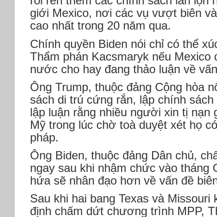
rối ren thêm các chính sách lẫn lộn 
giới Mexico, nơi các vụ vượt biên v
cao nhất trong 20 năm qua.
Chính quyền Biden nói chỉ có thể xú
Thẩm phán Kacsmaryk nếu Mexico đồ
nước cho hay đang thảo luận về vấn
Ông Trump, thuộc đảng Cộng hòa nổ
sách di trú cứng rắn, lập chính sá
lập luận rằng nhiều người xin tị nạn
Mỹ trong lúc chờ toà duyệt xét họ có
pháp.
Ông Biden, thuộc đảng Dân chủ, ch
ngay sau khi nhậm chức vào tháng G
hứa sẽ nhân đạo hơn về vấn đề biên
Sau khi hai bang Texas và Missouri 
định chấm dứt chương trình MPP, 