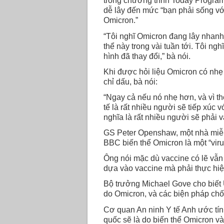
trong chương trình Today Progr
dễ lây đến mức “bạn phải sống vớ
Omicron.”
“Tôi nghĩ Omicron đang lây nhanh
thể này trong vài tuần tới. Tôi ng
hình đã thay đổi,” bà nói.
Khi được hỏi liệu Omicron có nhẹ
chỉ dấu, bà nói:
“Ngay cả nếu nó nhẹ hơn, và vì thế
tế là rất nhiều người sẽ tiếp xúc 
nghĩa là rất nhiều người sẽ phải v
GS Peter Openshaw, một nhà miễn 
BBC biến thể Omicron là một “viru
Ông nói mặc dù vaccine có lẽ vẫn
dựa vào vaccine mà phải thực hiệ
Bộ trưởng Michael Gove cho biết U
do Omicron, và các biện pháp chố
Cơ quan An ninh Y tế Anh ước tính
quốc sẽ là do biến thể Omicron và 