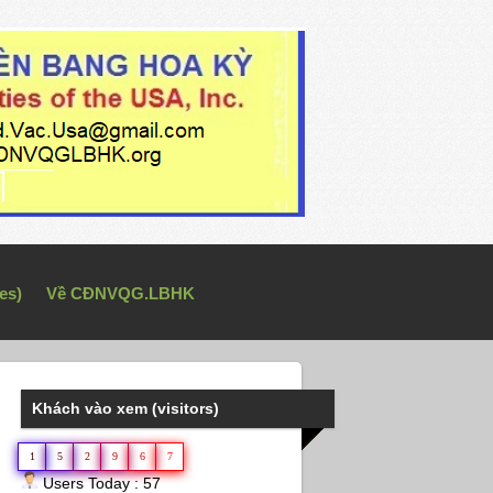
es)
Về CĐNVQG.LBHK
Khách vào xem (visitors)
1
5
2
9
6
7
Users Today : 57