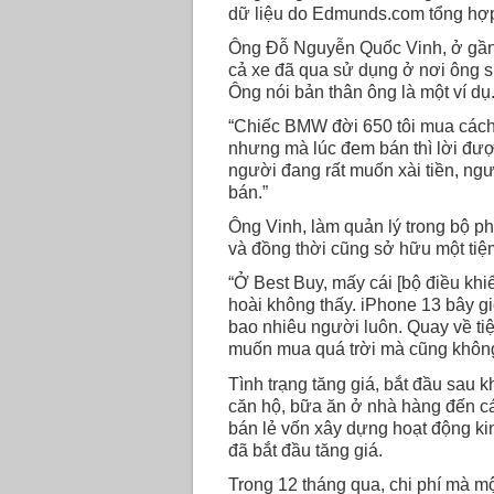
dữ liệu do Edmunds.com tổng hợ
Ông Đỗ Nguyễn Quốc Vinh, ở gần 
cả xe đã qua sử dụng ở nơi ông s
Ông nói bản thân ông là một ví dụ
“Chiếc BMW đời 650 tôi mua cách 
nhưng mà lúc đem bán thì lời được
người đang rất muốn xài tiền, ngư
bán.”
Ông Vinh, làm quản lý trong bộ ph
và đồng thời cũng sở hữu một tiệ
“Ở Best Buy, mấy cái [bộ điều khi
hoài không thấy. iPhone 13 bây g
bao nhiêu người luôn. Quay về t
muốn mua quá trời mà cũng không 
Tình trạng tăng giá, bắt đầu sau kh
căn hộ, bữa ăn ở nhà hàng đến các 
bán lẻ vốn xây dựng hoạt động ki
đã bắt đầu tăng giá.
Trong 12 tháng qua, chi phí mà mộ