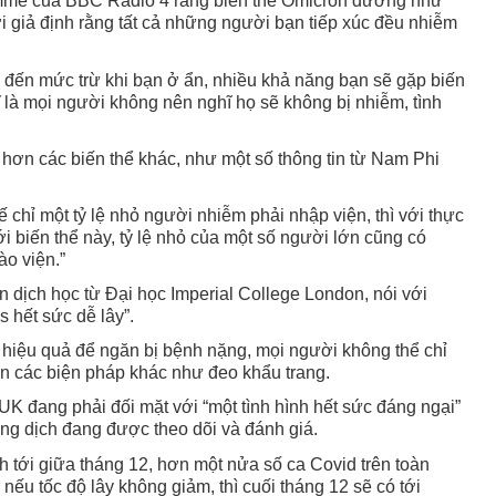
amme của BBC Radio 4 rằng biến thể Omicron dường như
i giả định rằng tất cả những người bạn tiếp xúc đều nhiễm
 đến mức trừ khi bạn ở ẩn, nhiều khả năng bạn sẽ gặp biến
hĩ là mọi người không nên nghĩ họ sẽ không bị nhiễm, tình
 hơn các biến thể khác, như một số thông tin từ Nam Phi
 chỉ một tỷ lệ nhỏ người nhiễm phải nhập viện, thì với thực
với biến thể này, tỷ lệ nhỏ của một số người lớn cũng có
ào viện.”
dịch học từ Đại học Imperial College London, nói với
s hết sức dễ lây”.
 hiệu quả để ngăn bị bệnh nặng, mọi người không thể chỉ
n các biện pháp khác như đeo khẩu trang.
K đang phải đối mặt với “một tình hình hết sức đáng ngại”
ng dịch đang được theo dõi và đánh giá.
 tới giữa tháng 12, hơn một nửa số ca Covid trên toàn
nếu tốc độ lây không giảm, thì cuối tháng 12 sẽ có tới