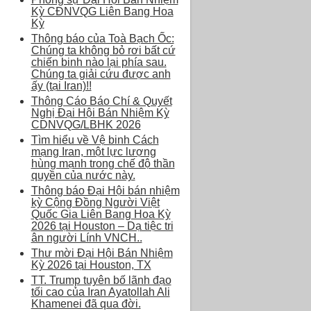
Kỳ CĐNVQG Liên Bang Hoa
Kỳ
Thông báo của Toà Bạch Ốc:
Chúng ta không bỏ rơi bất cứ
chiến binh nào lại phía sau.
Chúng ta giải cứu được anh
ấy (tại Iran)!!
Thông Cáo Báo Chí & Quyết
Nghị Đại Hội Bán Nhiệm Kỳ
CDNVQG/LBHK 2026
Tìm hiểu về Vệ binh Cách
mạng Iran, một lực lượng
hùng mạnh trong chế độ thần
quyền của nước này.
Thông báo Đại Hội bán nhiệm
kỳ Cộng Đồng Người Việt
Quốc Gia Liên Bang Hoa Kỳ
2026 tại Houston – Dạ tiệc tri
ân người Lính VNCH..
Thư mời Đại Hội Bán Nhiệm
Kỳ 2026 tại Houston, TX
TT. Trump tuyên bố lãnh đạo
tối cao của Iran Ayatollah Ali
Khamenei đã qua đời.