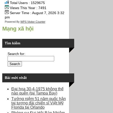
Total Users : 1529675
Views This Year : 7491
Server Time : August 7, 2026 3:32
pm
Powered By
WPS Visitor Counter
Mạng xã hội
Tìm kiếm
Search for:
Bài mới nhất
Đại họa 30-4-1975 không thể
nào quên (tại Tampa Bay)
Tưởng niệm 51 năm quốc hận
tại tượng đài chiến sĩ Việt Mỹ
Florida tại Orlando
Phóng sự Đại Hội Bán Nhiệm