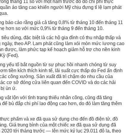
rong tháng 11 so với một năm trước đó do chi phí thực
quần áo tăng cao khiến người Mỹ chịu đựng tỉ lệ lạm phát
qua.
 báo cáo rằng giá cả tăng 0,8% từ tháng 10 đến tháng 11
hẹ hơn so với mức 0,9% từ tháng 9 đến tháng 10.
iêu dùng, đặc biệt là các hộ gia đình có thu nhập thấp và
ng ngày, theo AP. Lam phát cũng làm xói mòn mức lương cao
n được, làm phức tạp kế hoạch giảm hỗ trợ cho nền kinh
Kỳ (Fed).
ững yếu tố bắt nguồn từ sự phục hồi nhanh chóng từ suy
ơm tiền kích thích kinh tế, lãi suất cực thấp do Fed ấn định
i các công xưởng. Sản xuất đã trì chậm do nhu cầu của
các cơ sở đóng cửa liên quan đến COVID và do các hải
bị ùn ứ.
vật lộn với tình trạng thiếu nhân công, cũng đã tăng
 để bù đắp chi phí lao động cao hơn, do đó làm tăng thêm
ừ thực phẩm và xe đã qua sử dụng cho đến đồ điện tử, đồ
ăng. Giá trung bình của một chiếc xe đã qua sử dụng đã
2020 tới tháng trước — lên mức kỷ lục 29.011 đô la, theo