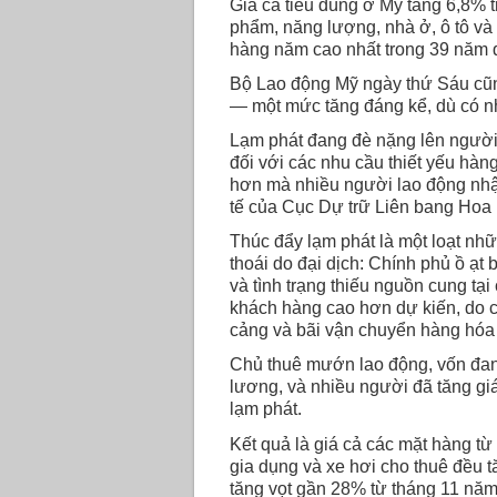
Giá cả tiêu dùng ở Mỹ tăng 6,8% t
phẩm, năng lượng, nhà ở, ô tô và 
hàng năm cao nhất trong 39 năm 
Bộ Lao động Mỹ ngày thứ Sáu cũng
— một mức tăng đáng kể, dù có n
Lạm phát đang đè nặng lên người t
đối với các nhu cầu thiết yếu hà
hơn mà nhiều người lao động nhậ
tế của Cục Dự trữ Liên bang Hoa 
Thúc đẩy lạm phát là một loạt nh
thoái do đại dịch: Chính phủ ồ ạt b
và tình trạng thiếu nguồn cung tạ
khách hàng cao hơn dự kiến, do 
cảng và bãi vận chuyển hàng hóa 
Chủ thuê mướn lao động, vốn đang 
lương, và nhiều người đã tăng giá
lạm phát.
Kết quả là giá cả các mặt hàng t
gia dụng và xe hơi cho thuê đều t
tăng vọt gần 28% từ tháng 11 năm 