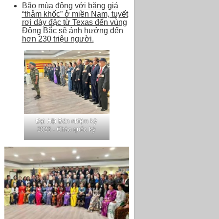
Bão mùa đông với băng giá
“thảm khốc” ở miền Nam, tuyết
rơi dày đặc từ Texas đến vùng
Đông Bắc sẽ ảnh hưởng đến
hơn 230 triệu người.
Đại Hội Bán nhiệm kỳ
2023 - Chào quốc kỳ