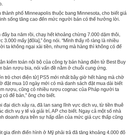
p.
thành phố Minneapolis thuộc bang Minnesota, cho biết giá
inh sống tăng cao đến mức người bán có thể hưởng lời.
.
đây ba năm rồi, chạy hết khoảng chừng 7.000 dặm thôi,
 3.000 mấy [đôla],” ông nói. “Mình thấy rõ ràng là nhiều
ời ta không ngại xài tiền, nhưng mà hàng thì không có để
ận kiểm toán nội bộ của công ty bán hàng điện tử Best Buy
m bán rượu bia, nói vấn đề nằm ở chuỗi cung ứng.
ển trò chơi điện tử] PS5 mới nhất bây giờ hết hàng mà chờ
iờ đặt mua 10 ngày mới có mà danh sách đặt mua dài biết
iệm rượu, cũng có nhiều rượu cognac của Pháp người ta
có để bán,” ông cho biết.
i đại dịch xảy ra, đã lan sang lĩnh vực dịch vụ, từ tiền thuê
dịch vụ y tế và giải trí, AP cho biết. Ngay cả một số nhà
nh doanh dựa trên sự hấp dẫn của mức giá cực thấp cũng
t gia đình điển hình ở Mỹ phải trả đã tăng khoảng 4.000 đô