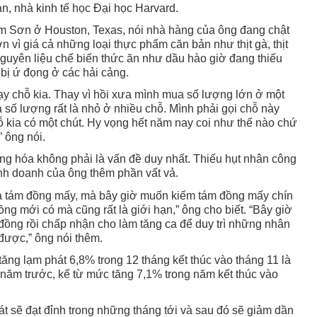
an, nhà kinh tế học Đại học Harvard.
im Sơn ở Houston, Texas, nói nhà hàng của ông đang chật
ơn vì giá cả những loại thực phẩm căn bản như thịt gà, thịt
 nguyên liệu chế biến thức ăn như dầu hào giờ đang thiếu
bị ứ đọng ở các hải cảng.
ạy chỗ kia. Thay vì hồi xưa mình mua số lượng lớn ở một
a số lượng rất là nhỏ ở nhiều chỗ. Mình phải gọi chỗ này
hỗ kia có một chút. Hy vọng hết năm nay coi như thế nào chứ
 ông nói.
àng hóa không phải là vấn đề duy nhất. Thiếu hụt nhân công
inh doanh của ông thêm phần vất vả.
là tám đồng mấy, mà bây giờ muốn kiếm tám đồng mấy chín
đồng mới có mà cũng rất là giới hạn,” ông cho biết. “Bây giờ
đồng rồi chấp nhận cho làm tăng ca để duy trì những nhân
được,” ông nói thêm.
ăng lạm phát 6,8% trong 12 tháng kết thúc vào tháng 11 là
 năm trước, kể từ mức tăng 7,1% trong năm kết thúc vào
át sẽ đạt đỉnh trong những tháng tới và sau đó sẽ giảm dần