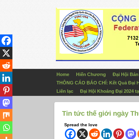
Home
Hiến Chương
Đại Hội Bá
THÔNG CÁO BÁO CHÍ: Kết Quả Đại H
Liên lạc
Đại Hội Khoáng Đại 2024 tạ
Tin tức thế giới ngày T
Spread the love