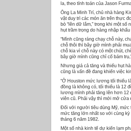
la, theo tính toán của Jason Furm
Ông La Minh Trí, chủ nhà hàng K
vật duy trì các món ăn trên thực đ
bò “lên dữ lắm,” trong khi một số
hụt trầm trọng do hàng nhập khẩu 
“Mình cũng ráng chạy chỗ này, ch
chỗ thôi thì bây giờ mình phải mu
chỗ kia vì chỗ này có một chút, c
bây giờ mình cũng chỉ cố bám trụ,”
Nhưng giá cả tăng và thiếu hụt h
cũng là vấn đề đang khiến việc k
“Ở Houston mức lương tối thiểu 
đồng là không có, tối thiểu là 12 
lương mình phải tăng lên hơn 12 
viên cũ. Phải vậy thì mới mở cửa 
Đối với người tiêu dùng Mỹ, mức t
mức tăng lớn nhất so với cùng kỳ
tháng 6 năm 1982.
Một số nhà kinh tế dự kiến lạm ph