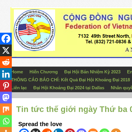
Home
Hiến Chương
Đại Hội Bán Nhiệm Kỳ 2023
En
THÔNG CÁO BÁO CHÍ: Kết Quả Đại Hội Khoáng Đại 2018
Liên lạc
Đại Hội Khoáng Đại 2024 tại Dallas
Nhân quy
Tin tức thế giới ngày Thứ ba
Spread the love