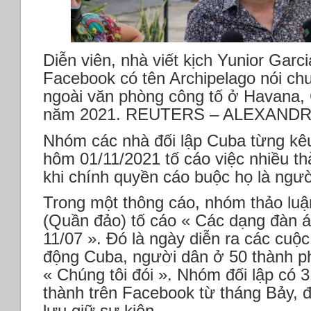
Diễn viên, nhà viết kịch Yunior Garc
Facebook có tên Archipelago nói ch
ngoài văn phòng công tố ở Havana,
năm 2021. REUTERS – ALEXAND
Nhóm các nhà đối lập Cuba từng kêu 
hôm 01/11/2021 tố cáo việc nhiều thà
khi chính quyền cáo buộc họ là ngư
Trong một thông cáo, nhóm thảo luận
(Quần đảo) tố cáo « Các dạng đàn áp
11/07 ». Đó là ngày diễn ra các cuộc
động Cuba, người dân ở 50 thành ph
« Chúng tôi đói ». Nhóm đối lập có 3
thành trên Facebook từ tháng Bảy, đ
lưu giữ sự kiện.