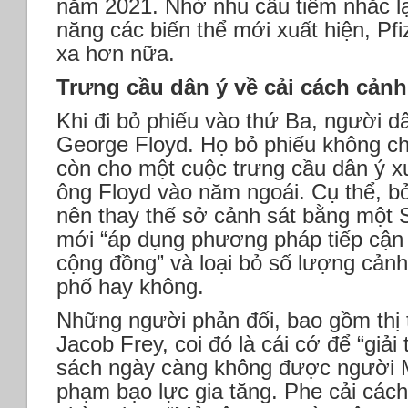
năm 2021. Nhờ nhu cầu tiêm nhắc lại
năng các biến thể mới xuất hiện, Pf
xa hơn nữa.
Trưng cầu dân ý về cải cách cảnh
Khi đi bỏ phiếu vào thứ Ba, người d
George Floyd. Họ bỏ phiếu không ch
còn cho một cuộc trưng cầu dân ý xu
ông Floyd vào năm ngoái. Cụ thể, bỏ
nên thay thế sở cảnh sát bằng một
mới “áp dụng phương pháp tiếp cận 
cộng đồng” và loại bỏ số lượng cảnh 
phố hay không.
Những người phản đối, bao gồm thị
Jacob Frey, coi đó là cái cớ để “giải
sách ngày càng không được người M
phạm bạo lực gia tăng. Phe cải cách