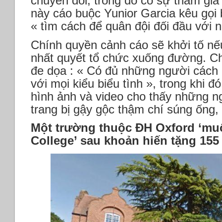
chuyển đổi, trong đó có sự tham gia
này cáo buộc Yunior Garcia kêu gọi 
« tìm cách để quân đội đối đầu với 
Chính quyền cảnh cáo sẽ khởi tố nế
nhất quyết tổ chức xuống đường. Ch
đe dọa : « Có đủ những người cách
với mọi kiểu biểu tình », trong khi đ
hình ảnh và video cho thấy những 
trang bị gậy gộc thậm chí súng ống,
Một trường thuộc ĐH Oxford ‘muố
College’ sau khoản hiến tặng 155