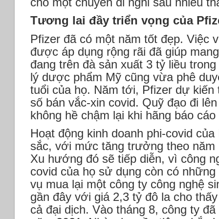
cho một chuyến đi nghỉ sau nhiều th
Tương lai đầy triển vọng của Pfiz
Pfizer đã có một năm tốt đẹp. Việc 
được áp dụng rộng rãi đã giúp mang
đang trên đà sản xuất 3 tỷ liều tro
lý dược phẩm Mỹ cũng vừa phê duyệt
tuổi của họ. Năm tới, Pfizer dự kiến
số bán vắc-xin covid. Quỹ đạo đi lê
không hề chậm lại khi hãng báo cáo
Hoạt động kinh doanh phi-covid của 
sắc, với mức tăng trưởng theo năm 
Xu hướng đó sẽ tiếp diễn, vì công
covid của họ sử dụng còn có nhữn
vụ mua lại một công ty công nghệ sin
gần đây với giá 2,3 tỷ đô la cho thấ
cả đại dịch. Vào tháng 8, công ty đ