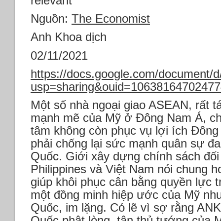
relevant
Nguồn:
The Economist
Anh Khoa dịch
02/11/2021
https://docs.google.com/document
usp=sharing&ouid=106381647024774
Một số nhà ngoại giao ASEAN, rất tá
mạnh mẽ của Mỹ ở Đông Nam Á, cho
tâm không còn phục vụ lợi ích Đông
phải chống lại sức mạnh quân sự đa
Quốc. Giới xây dựng chính sách đối
Philippines và Việt Nam nói chung
giúp khôi phục cân bằng quyền lực t
một đồng minh hiệp ước của Mỹ như
Quốc, im lặng. Có lẽ vì sợ rằng AN
Quốc phật lòng, tân thủ tướng của M