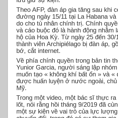
Theo AFP, đàn áp gia tăng sau khi 
đường ngày 15/11 tại La Habana và s
do cho tù nhân chính trị. Chính quy
và cáo buộc đó là hành động nhằm l
hộ của Hoa Kỳ. Từ ngày 25 đến 30/
thành viên Archipiélago bị đàn áp, g
bớ, cắt internet.
Về phía chính quyền trong bản tin th
Yunior Garcia, người sáng lập nhóm 
muốn tạo « không khí bất ổn » và « 
được huấn luyện ở nước ngoài, chủ 
Mỹ.
Trong một video, một bác sĩ thực ra 
lốt, nói rằng hồi tháng 9/2019 đã cù
một sự kiện về vai trò của lực lượng 