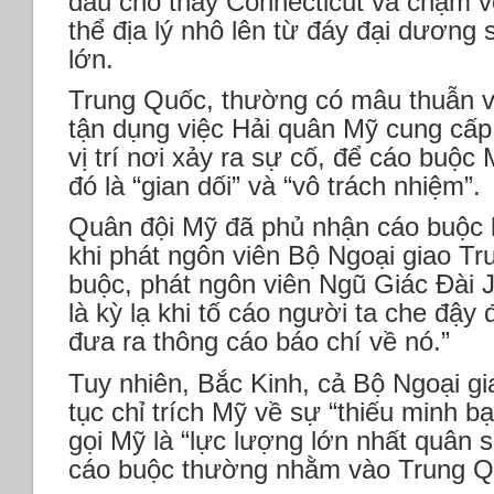
đầu cho thấy Connecticut va chạm v
thể địa lý nhô lên từ đáy đại dương
lớn.
Trung Quốc, thường có mâu thuẫn v
tận dụng việc Hải quân Mỹ cung cấp 
vị trí nơi xảy ra sự cố, để cáo buộc 
đó là “gian dối” và “vô trách nhiệm”.
Quân đội Mỹ đã phủ nhận cáo buộc 
khi phát ngôn viên Bộ Ngoại giao T
buộc, phát ngôn viên Ngũ Giác Đài J
là kỳ lạ khi tố cáo người ta che đậy 
đưa ra thông cáo báo chí về nó.”
Tuy nhiên, Bắc Kinh, cả Bộ Ngoại g
tục chỉ trích Mỹ về sự “thiếu minh b
gọi Mỹ là “lực lượng lớn nhất quân 
cáo buộc thường nhằm vào Trung Q