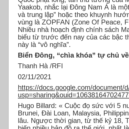
Yaakob, nhắc lại Đông Nam Á là một
và trung lập” hoặc theo khuynh hướng
vùng là ZOPFAN (Zone Of Peace, Fr
Nhiều nhà hoạch định chính sách Ma
biểu từ trước đến nay của các bậc th
này là “vô nghĩa”.
Biển Đông, “chìa khóa” tự chủ về
Thanh Hà /RFI
02/11/2021
https://docs.google.com/documen
usp=sharing&ouid=106381647024774
Hugo Billard: « Cuộc đọ sức với 5 n
Brunei, Đài Loan, Malaysia, Philippi
lâu. Ngược thời gian, từ thế kỷ 18,
biến nhiều bản đồ ra thế giới, nhất 