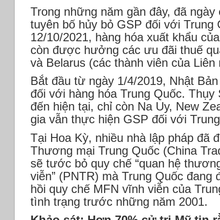
Trong những năm gần đây, đã ngày 
tuyên bố hủy bỏ GSP đối với Trung
12/10/2021, hàng hóa xuất khẩu củ
còn được hưởng các ưu đãi thuế qu
và Belarus (các thành viên của Liên
Bắt đầu từ ngày 1/4/2019, Nhật Bả
đối với hàng hóa Trung Quốc. Thụy 
đến hiện tại, chỉ còn Na Uy, New Ze
gia vẫn thực hiện GSP đối với Trun
Tại Hoa Kỳ, nhiều nhà lập pháp đã 
Thương mại Trung Quốc (China Trade
sẽ tước bỏ quy chế “quan hệ thươn
viễn” (PNTR) mà Trung Quốc đang đ
hồi quy chế MFN vĩnh viễn của Trung
tình trạng trước những năm 2001.
Khảo sát: Hơn 70% cử tri Mỹ tin 