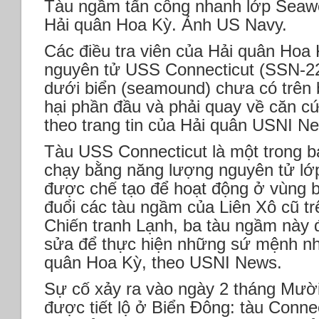
Tàu ngầm tấn công nhanh lớp Seawo
Hải quân Hoa Kỳ. Ảnh US Navy.
Các điều tra viên của Hải quân Hoa
nguyên tử USS Connecticut (SSN-22
dưới biển (seamound) chưa có trên 
hại phần đầu và phải quay về căn 
theo trang tin của Hải quân USNI N
Tàu USS Connecticut là một trong ba
chạy bằng năng lượng nguyên tử lớ
được chế tạo để hoạt động ở vùng 
đuổi các tàu ngầm của Liên Xô cũ t
Chiến tranh Lạnh, ba tàu ngầm này 
sửa để thực hiện những sứ mệnh nh
quân Hoa Kỳ, theo USNI News.
Sự cố xảy ra vào ngày 2 tháng Mười 
được tiết lộ ở Biển Đông: tàu Conne