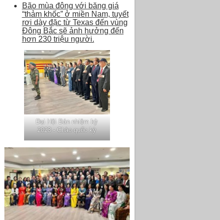
Bão mùa đông với băng giá
“thảm khốc” ở miền Nam, tuyết
rơi dày đặc từ Texas đến vùng
Đông Bắc sẽ ảnh hưởng đến
hơn 230 triệu người.
Đại Hội Bán nhiệm kỳ
2023 - Chào quốc kỳ