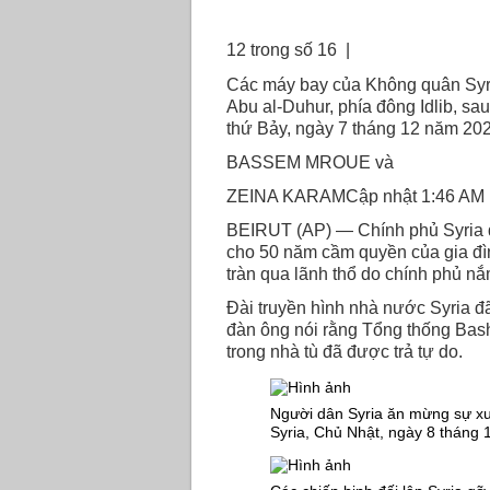
12 trong số 16 |
Các máy bay của Không quân Syri
Abu al-Duhur, phía đông Idlib, sa
thứ Bảy, ngày 7 tháng 12 năm 2
BASSEM MROUE và
ZEINA KARAMCập nhật 1:46 AM E
BEIRUT (AP) — Chính phủ Syria đ
cho 50 năm cầm quyền của gia đì
tràn qua lãnh thổ do chính phủ nắ
Đài truyền hình nhà nước Syria đ
đàn ông nói rằng Tổng thống Basha
trong nhà tù đã được trả tự do.
Người dân Syria ăn mừng sự xuấ
Syria, Chủ Nhật, ngày 8 tháng