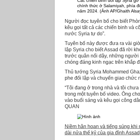
Các chiến binh đối lập Syria gỡ
chính thức ở Salamiyah, phía đ
năm 2024. (Ảnh AP/Ghaith Alsa
Người đọc tuyên bố cho biết Phò
kêu gọi tất cả các chiến binh và 
nước Syria tự do”.
Tuyên bố này được đưa ra vài giờ
lập Syria cho biết Assad đã rời k
trước quân nổi dậy, những người 
chóng đáng kinh ngạc trên khắp 
Thủ tướng Syria Mohammed Ghazi J
phe đối lập và chuyển giao chức 
“Tôi đang ở trong nhà và tôi chưa rờ
trong một tuyên bố video. Ông cho
vào buổi sáng và kêu gọi công dâ
QUAN
Niềm hân hoan và tiếng súng khi n
dài nửa thế kỷ của gia đình Assad