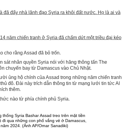
à đã đẩy nhà lãnh đạo Syria ra khỏi đất nước. Họ là ai và
4 năm chiến tranh ở Syria đã chấm dứt một triều đại kéo
 cho rằng Assad đã bỏ trốn.
 sát nhân quyền Syria nói với hãng thông tấn The
lên chuyến bay từ Damascus vào Chủ Nhật.
gười ủng hộ chính của Assad trong những năm chiến tranh
thủ đô. Đài này trích dẫn thông tin từ mạng lưới tin tức Al
hích thêm.
hức nào từ phía chính phủ Syria.
 thống Syria Bashar Assad treo trên mặt tiền
bộ đi qua những con phố vắng vẻ ở Damascus,
2 năm 2024. (Ảnh AP/Omar Sanadiki)