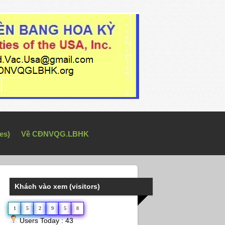
es)
Về CĐNVQG.LBHK
Khách vào xem (visitors)
1
5
2
9
5
8
Users Today : 43