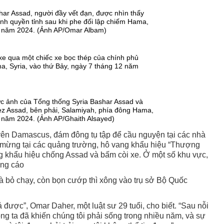
ar Assad, người đầy vết đạn, được nhìn thấy
ính quyền tỉnh sau khi phe đối lập chiếm Hama,
12 năm 2024. (Ảnh AP/Omar Albam)
i xe qua một chiếc xe bọc thép của chính phủ
, Syria, vào thứ Bảy, ngày 7 tháng 12 năm
c ảnh của Tổng thống Syria Bashar Assad và
ez Assad, bên phải, Salamiyah, phía đông Hama,
2 năm 2024. (Ảnh AP/Ghaith Alsayed)
trên Damascus, đám đông tụ tập để cầu nguyện tại các nhà
 mừng tại các quảng trường, hô vang khẩu hiệu “Thượng
ng khẩu hiệu chống Assad và bấm còi xe. Ở một số khu vực,
ảng cáo
í và bỏ chạy, còn bọn cướp thì xông vào trụ sở Bộ Quốc
 được”, Omar Daher, một luật sư 29 tuổi, cho biết. “Sau nỗi
ng ta đã khiến chúng tôi phải sống trong nhiều năm, và sự