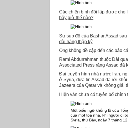
Các chiến binh đối lập được cho l
bây giờ thế nào?
Sự sụp đổ của Bashar Assad sau 1
dài hàng thập kỷ
Ông không đề cập đến các báo cáo
Rami Abdurrahman thuộc Đài quan
Associated Press rằng Assad đã 
Đài truyền hình nhà nước Iran, n
ở Syria, đưa tin Assad đã rời khỏi 
Jazeera của Qatar và không giải t
Hiện vẫn chưa có tuyên bố chính t
Một biểu ngữ khổng lồ của Tổng
của một tòa nhà, khi người đi 
Syria, thứ Bảy, ngày 7 tháng 1