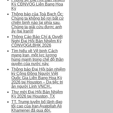
Kỳ CĐNVQG Liên Bang Hoa
Kỳ
Thông báo của Toà Bạch Ốc:
Chúng ta không bỏ rơi bất cứ
chiến binh nào lại phía sau.
Chúng ta giải cứu được anh
ấy (tại Iran)!!
Thông Cáo Báo Chí & Quyết
Nghị Đại Hội Bán Nhiệm Kỳ
CDNVQG/LBHK 2026
Tìm hiểu về Vệ binh Cách
mạng Iran, một lực lượng
hùng mạnh trong chế độ thần
quyền của nước này.
Thông báo Đại Hội bán nhiệm
kỳ Cộng Đồng Người Việt
Quốc Gia Liên Bang Hoa Kỳ
2026 tại Houston – Dạ tiệc tri
ân người Lính VNCH..
Thư mời Đại Hội Bán Nhiệm
Kỳ 2026 tại Houston, TX
TT. Trump tuyên bố lãnh đạo
tối cao của Iran Ayatollah Ali
Khamenei đã qua đời.