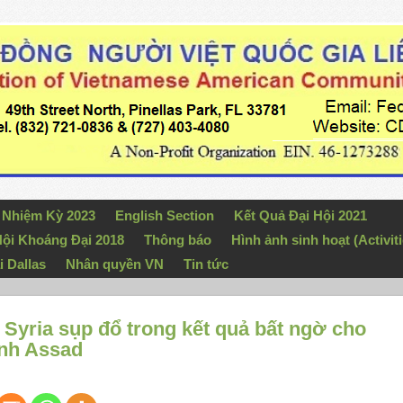
n Nhiệm Kỳ 2023
English Section
Kết Quả Đại Hội 2021
ội Khoáng Đại 2018
Thông báo
Hình ảnh sinh hoạt (Activiti
i Dallas
Nhân quyền VN
Tin tức
ủ Syria sụp đổ trong kết quả bất ngờ cho
ình Assad