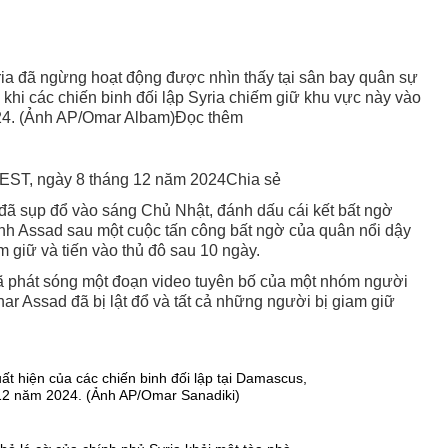
a đã ngừng hoạt động được nhìn thấy tại sân bay quân sự
u khi các chiến binh đối lập Syria chiếm giữ khu vực này vào
024. (Ảnh AP/Omar Albam)Đọc thêm
ST, ngày 8 tháng 12 năm 2024Chia sẻ
ã sụp đổ vào sáng Chủ Nhật, đánh dấu cái kết bất ngờ
nh Assad sau một cuộc tấn công bất ngờ của quân nổi dậy
m giữ và tiến vào thủ đô sau 10 ngày.
ã phát sóng một đoạn video tuyên bố của một nhóm người
r Assad đã bị lật đổ và tất cả những người bị giam giữ
t hiện của các chiến binh đối lập tại Damascus,
 12 năm 2024. (Ảnh AP/Omar Sanadiki)