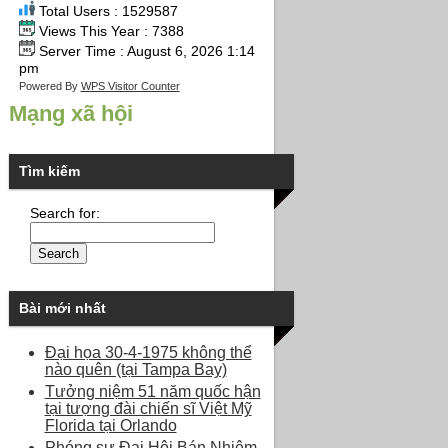
Total Users : 1529587
Views This Year : 7388
Server Time : August 6, 2026 1:14
pm
Powered By
WPS Visitor Counter
Mạng xã hội
Tìm kiếm
Search for:
Bài mới nhất
Đại họa 30-4-1975 không thể
nào quên (tại Tampa Bay)
Tưởng niệm 51 năm quốc hận
tại tượng đài chiến sĩ Việt Mỹ
Florida tại Orlando
Phóng sự Đại Hội Bán Nhiệm