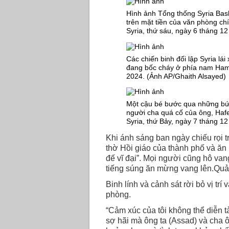
Hình ảnh Tổng thống Syria Bash
trên mặt tiền của văn phòng ch
Syria, thứ sáu, ngày 6 tháng 
Các chiến binh đối lập Syria lá
đang bốc cháy ở phía nam Hama
2024. (Ảnh AP/Ghaith Alsayed)
Một cậu bé bước qua những bứ
người cha quá cố của ông, Haf
Syria, thứ Bảy, ngày 7 tháng 1
Khi ánh sáng ban ngày chiếu rọi 
thờ Hồi giáo của thành phố và ăn
đế vĩ đại”. Mọi người cũng hô va
tiếng súng ăn mừng vang lên.Qu
Binh lính và cảnh sát rời bỏ vị tr
phòng.
“Cảm xúc của tôi không thể diễn tả
sợ hãi mà ông ta (Assad) và cha ô