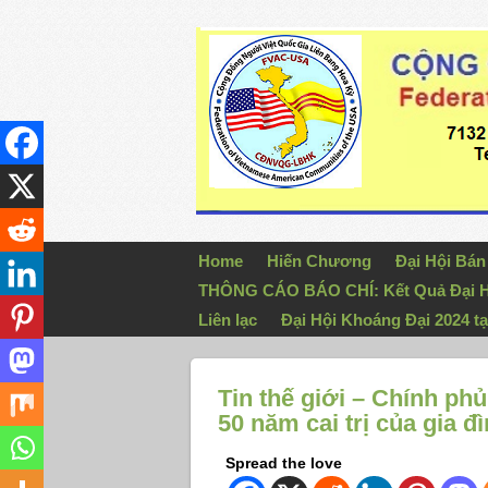
Home
Hiến Chương
Đại Hội Bá
THÔNG CÁO BÁO CHÍ: Kết Quả Đại H
Liên lạc
Đại Hội Khoáng Đại 2024 tạ
Tin thế giới – Chính ph
50 năm cai trị của gia đ
Spread the love