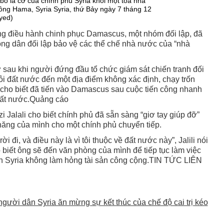
 bỏ lá cờ của chính phủ Syria khỏi một tòa nhà
ông Hama, Syria Syria, thứ Bảy ngày 7 tháng 12
yed)
ng điều hành chinh phục Damascus, một nhóm đối lập, đã
công dân đối lập bảo vệ các thể chế nhà nước của “nhà
 sau khi người đứng đầu tổ chức giám sát chiến tranh đối
hỏi đất nước đến một địa điểm không xác định, chạy trốn
cho biết đã tiến vào Damascus sau cuộc tiến công nhanh
đất nước.Quảng cáo
alali cho biết chính phủ đã sẵn sàng “giơ tay giúp đỡ”
năng của mình cho một chính phủ chuyển tiếp.
i đi, và điều này là vì tôi thuộc về đất nước này”, Jalili nói
 biết ông sẽ đến văn phòng của mình để tiếp tục làm việc
n Syria không làm hỏng tài sản công cộng.
TIN TỨC LIÊN
gười dân Syria ăn mừng sự kết thúc của chế độ cai trị kéo