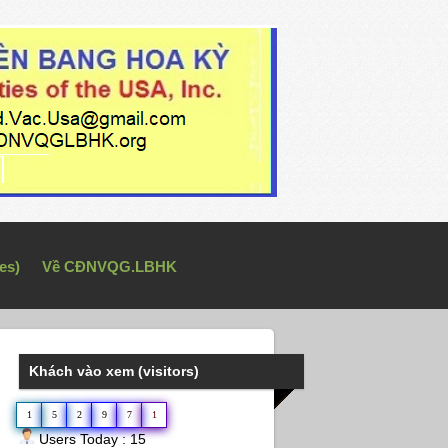
es)
Về CĐNVQG.LBHK
Khách vào xem (visitors)
1
5
2
9
7
1
Users Today : 15