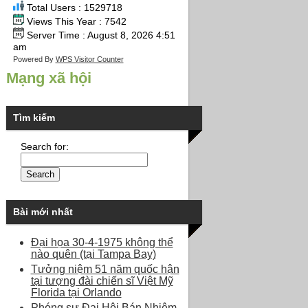
Total Users : 1529718
Views This Year : 7542
Server Time : August 8, 2026 4:51
am
Powered By
WPS Visitor Counter
Mạng xã hội
Tìm kiếm
Search for:
Bài mới nhất
Đại họa 30-4-1975 không thể
nào quên (tại Tampa Bay)
Tưởng niệm 51 năm quốc hận
tại tượng đài chiến sĩ Việt Mỹ
Florida tại Orlando
Phóng sự Đại Hội Bán Nhiệm