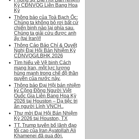
Kỳ CĐNVQG Liên Bang Hoa
Kỳ
Thông báo của Toà Bạch Ốc:
Chúng ta không bỏ rơi bất cứ
chiến binh nào lại phía sau.
Chúng ta giải cứu được anh
ấy (tại Iran)!!
Thông Cáo Báo Chí & Quyết
Nghị Đại Hội Bán Nhiệm Kỳ
CDNVQG/LBHK 2026
Tìm hiểu về Vệ binh Cách
mạng Iran, một lực lượng
hùng mạnh trong chế độ thần
quyền của nước này.
Thông báo Đại Hội bán nhiệm
kỳ Cộng Đồng Người Việt
Quốc Gia Liên Bang Hoa Kỳ
2026 tại Houston – Dạ tiệc tri
ân người Lính VNCH..
Thư mời Đại Hội Bán Nhiệm
Kỳ 2026 tại Houston, TX
TT. Trump tuyên bố lãnh đạo
tối cao của Iran Ayatollah Ali
Khamenei đã qua đời.