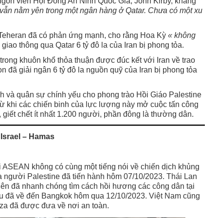
 ngôn viên Hội Đồng An Ninh Quốc Gia, John Kirby, khẳng
 vẫn nằm yên trong một ngân hàng ở Qatar. Chưa có một xu
n Teheran đã có phản ứng mạnh, cho rằng Hoa Kỳ
« không
iao thông qua Qatar 6 tỷ đô la của Iran bị phong tỏa.
trong khuôn khổ thỏa thuận được đúc kết với Iran về trao
n đã giải ngân 6 tỷ đô la nguồn quỹ của Iran bị phong tỏa
nh và quân sự chính yếu cho phong trào Hồi Giáo Palestine
từ khi các chiến binh của lực lượng này mở cuộc tấn công
 giết chết ít nhất 1.200 người, phần đông là thường dân.
 Israel – Hamas
ội ASEAN không có cùng một tiếng nói về chiến dịch khủng
 người Palestine đã tiến hành hôm 07/10/2023. Thái Lan
tiên đã nhanh chóng tìm cách hồi hương các công dân tại
 cứu đã về đến Bangkok hôm qua 12/10/2023. Việt Nam cũng
aza đã được đưa về nơi an toàn.