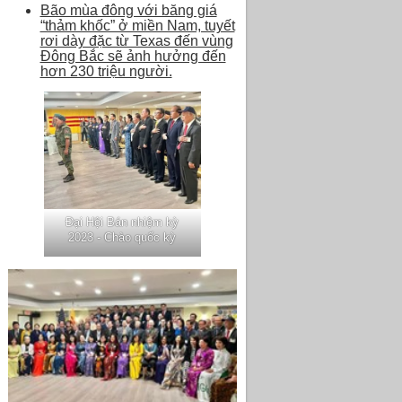
Bão mùa đông với băng giá
“thảm khốc” ở miền Nam, tuyết
rơi dày đặc từ Texas đến vùng
Đông Bắc sẽ ảnh hưởng đến
hơn 230 triệu người.
Đại Hội Bán nhiệm kỳ
2023 - Chào quốc kỳ