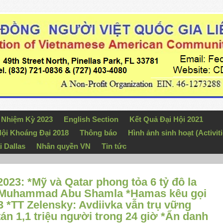
n Nhiệm Kỳ 2023
English Section
Kết Quả Đại Hội 2021
ội Khoáng Đại 2018
Thông báo
Hình ảnh sinh hoạt (Activiti
i Dallas
Nhân quyền VN
Tin tức
023: *Mỹ và Qatar phong tỏa 6 tỷ đô la
giết Muhammad Abu Shamla *Hamas kêu gọi
3 *TT Zelensky: Avdiivka vẫn trụ vững
tán 1,1 triệu người trong 24 giờ *Ẩn danh