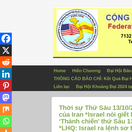
Home
Hiến Chương
Đại Hội Bá
THÔNG CÁO BÁO CHÍ: Kết Quả Đại H
Liên lạc
Đại Hội Khoáng Đại 2024 tạ
Thời sự Thứ Sáu 13/10/2
của Iran *Israel nói 
‘Thánh chiến’ thứ Sáu 1
*LHQ: Israel ra lệnh sơ 