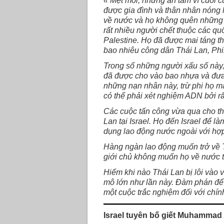
« Mệt mỏi, nhưng an tâm vì cuối 
được gia đình và thân nhân nóng 
về nước và họ không quên những 
rất nhiều người chết thuộc các qu
Palestine. Họ đã được mai táng th
bao nhiêu công dân Thái Lan, Phi
Trong số những người xấu số này,
đã được cho vào bao nhựa và đưa 
những nạn nhân này, trừ phi họ ma
có thể phải xét nghiệm ADN bởi rấ
Các cuộc tấn công vừa qua cho th
Lan tại Israel. Họ đến Israel để 
dụng lao động nước ngoài với hợ
Hàng ngàn lao động muốn trở về T
giới chủ không muốn họ về nước t
Hiếm khi nào Thái Lan bị lôi vào 
mô lớn như lần này. Đàm phán để t
một cuộc trắc nghiệm đối với chín
Israel tuyên bố giết Muhammad