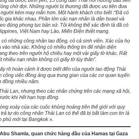
cùng đã được bình yên, 15 công dân Thái hồi hương đầu tiên
lòng chờ đợi. Những người bị thương đã được ưu tiên đưa
người kém may mắn hơn. Một hành khách cho biết :“Đã có
ốc gia khác nhau. Phần lớn các nạn nhân là dân Israel và
eo đúng phong tục bản xứ. Tôi không thể xác định là đã có
lippines, Việt Nam hay Lào, Miến Điện thiệt mạng.
 có những công nhân lao động, có cả sinh viên. Xác của họ
vào nhà xác. Không có nhiều thông tin để nhận diện
ng theo trên người hộ chiếu hay một vài giấy tờ khác. Rất
t nhiều nạn nhân không có giấy tờ tùy thân”.
ấy rõ hoàn cảnh ít được biết đến của người lao động Thái
làm công việc đồng áng qua trung gian của các cơ quan tuyển
p đồng nhiều năm.
hái Lan, nhưng theo các nhân chứng trên các mạng xã hội,
rước khi hết hạn hợp đồng.
vòng xoáy của các cuộc khủng hoảng trên thế giới với quy
rả tự do công nhân Thái Lan có thể đã bị bắt làm con tin là
h phủ mới tại Bangkok ».
 Abu Shamla, quan chức hàng đầu của Hamas tại Gaza