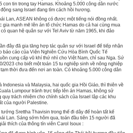
5 con tin trong tay Hamas. Khoảng 5.000 công dân nước
 động sang Israel đang tìm cách hồi hương.
 Thái Lan, ASEAN không có được một tiếng nói đồng nhất.
ốc gia mạnh mẽ lên án tổ chức Hamas do cả hai cùng mua
đã có quan hệ quân sự với Tel Aviv từ năm 1965, khi đảo
gần đây đã gia tăng hợp tác quân sự với Israel để tiếp nhận
o báo cáo của Viện Nghiên Cứu Hòa Bình Quốc Tế
guồn cung cấp vũ khí thứ nhì cho Việt Nam, chỉ sau Nga. Sứ
0/2023 cho biết một toán 15 tu nghiệp sinh về nông nghiệp
tạm thời đưa đến nơi an toàn. Có khoảng 5.000 công dân
Indonesia và Malaysia, hai quốc gia Hồi Giáo, thì thiên về
 Kuala Lumpour tránh trực tiếp lên án Hamas, không sử
 quy trách nhiệm cho chính sách của Israel lập các khu
ất của người Palestine.
tướng Srettha Thavisin trong thế đi dây để hoàn tất kế
ái Lan. Sáng sớm hôm qua, toán đầu tiên 15 người đã
i thích của thông tín viên Carol Isoux :