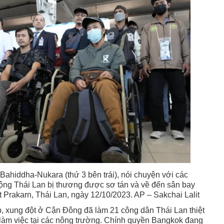
Bahiddha-Nukara (thứ 3 bên trái), nói chuyện với các
ộng Thái Lan bị thương được sơ tán và về đến sân bay
 Prakarn, Thái Lan, ngày 12/10/2023. AP – Sakchai Lalit
, xung đột ở Cận Đông đã làm 21 công dân Thái Lan thiệt
làm việc tại các nông trường. Chính quyền Bangkok đang