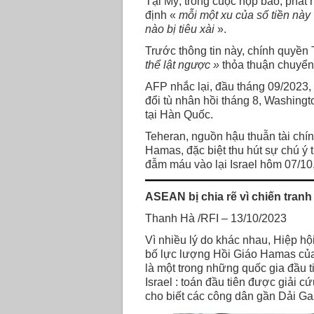
Tại Mỹ, trong cuộc họp báo, phát
định «
mỗi một xu của số tiền này
nào bị tiêu xài
».
Trước thông tin này, chính quyề
thể lật ngược »
thỏa thuận chuyển g
AFP nhắc lại, đầu tháng 09/2023, 
đổi tù nhân hồi tháng 8, Washingto
tại Hàn Quốc.
Teheran, nguồn hậu thuẫn tài chí
Hamas, đặc biệt thu hút sự chú ý 
đẫm máu vào lại Israel hôm 07/10,
ASEAN bị chia rẽ vì chiến tranh
Thanh Hà /RFI – 13/10/2023
Vì nhiều lý do khác nhau, Hiệp h
bố lực lượng Hồi Giáo Hamas của
là một trong những quốc gia đầu 
Israel : toán đầu tiên được giải
cho biết các công dân gần Dải G