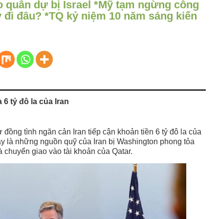
 quân dự bị Israel *Mỹ tạm ngừng công
y đi đâu? *TQ kỷ niệm 10 năm sáng kiến
6 tỷ đô la của Iran
ồng tình ngăn cản Iran tiếp cận khoản tiền 6 tỷ đô la của
ây là những nguồn quỹ của Iran bị Washington phong tỏa
à chuyển giao vào tài khoản của Qatar.