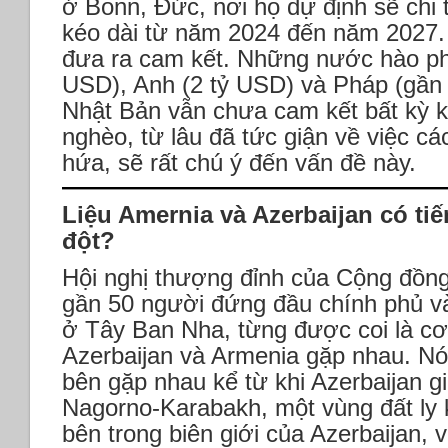
ở Bonn, Đức, nơi họ dự định sẽ chi t
kéo dài từ năm 2024 đến năm 2027.
đưa ra cam kết. Những nước hào phó
USD), Anh (2 tỷ USD) và Pháp (gần 
Nhật Bản vẫn chưa cam kết bất kỳ 
nghèo, từ lâu đã tức giận về việc cá
hứa, sẽ rất chú ý đến vấn đề này.
Liệu Amernia và Azerbaijan có ti
đột?
Hội nghị thượng đỉnh của Cộng đồng 
gần 50 người đứng đầu chính phủ v
ở Tây Ban Nha, từng được coi là cơ
Azerbaijan và Armenia gặp nhau. Nó đ
bên gặp nhau kể từ khi Azerbaijan g
Nagorno-Karabakh, một vùng đất ly 
bên trong biên giới của Azerbaijan,