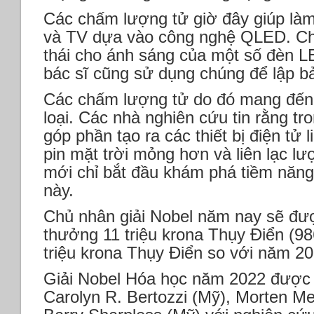
Các chấm lượng tử giờ đây giúp là
và TV dựa vào công nghệ QLED. Ch
thái cho ánh sáng của một số đèn L
bác sĩ cũng sử dụng chúng để lập b
Các chấm lượng tử do đó mang đến l
loại. Các nhà nghiên cứu tin rằng tr
góp phần tạo ra các thiết bị điện tử l
pin mặt trời mỏng hơn và liên lạc l
mới chỉ bắt đầu khám phá tiềm năn
này.
Chủ nhân giải Nobel năm nay sẽ đư
thưởng 11 triệu krona Thụy Điển (9
triệu krona Thụy Điển so với năm 20
Giải Nobel Hóa học năm 2022 được 
Carolyn R. Bertozzi (Mỹ), Morten Me