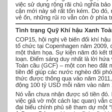
việc sử dụng rộng rãi chủ nghĩa bảo 
cận mới này sẽ rất tốn kém. Do đó,
vẻ ổn, những rủi ro vẫn còn ở phía 
Tình trạng Quỹ Khí hậu Xanh Toà
COP15, hội nghị về biến đổi khí hậ
tổ chức tại Copenhagen năm 2009, đ
một thảm họa. Sự kiện năm đó kết t
loạn. Điểm sáng duy nhất là lời hứ
Toàn cầu (GCF) – một con heo đất m
tiền để giúp các nước nghèo đối phó
thức được thông qua vào năm 2011,
động 100 tỷ USD mỗi năm vào năm 
Nó vẫn chưa nhận được số tiền đó.
việc giả vờ một cách lạc quan) vẫn
đại biểu chính phủ sẽ tham dự một “