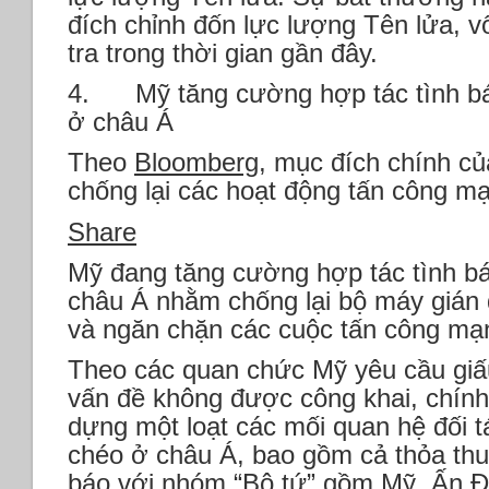
đích chỉnh đốn lực lượng Tên lửa, vố
tra trong thời gian gần đây.
4. Mỹ tăng cường hợp tác tình báo
ở châu Á
Theo
Bloomberg
, mục đích chính củ
chống lại các hoạt động tấn công m
Share
Mỹ đang tăng cường hợp tác tình bá
châu Á nhằm chống lại bộ máy gián đ
và ngăn chặn các cuộc tấn công mạ
Theo các quan chức Mỹ yêu cầu giấu
vấn đề không được công khai, chính
dựng một loạt các mối quan hệ đối t
chéo ở châu Á, bao gồm cả thỏa thuậ
báo với nhóm “Bộ tứ” gồm Mỹ, Ấn Đ