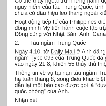
Có thể thấy ngoài trừ những hành đ
nguy hiểm của tàu Trung Quốc, tình
chưa có dấu hiệu leo thang ngoài ki
Hoạt động tiếp tế của Philippines di
đồng minh Mỹ tiến hành cuộc tập t
Đông cùng với Nhật Bản, Anh, Cana
2. Tàu ngầm Trung Quốc
Ngày 4.10, tờ
Daily Mail
ở Anh đăng b
ngầm Type 093 của Trung Quốc đã g
vào ngày 21.8, khiến 55 thủy thủ thi
Thông tin về vụ tại nạn tàu ngầm Tr
hạ tuần tháng 8, song điều khác biệt 
dẫn lại một báo cáo được gọi là “dựa
quốc phòng” của Anh.
Nhận xét: