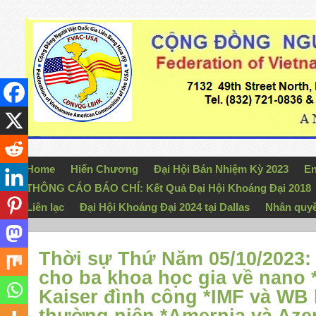
Home
Hiến Chương
Đại Hội Bán Nhiệm Kỳ 2023
En
THÔNG CÁO BÁO CHÍ: Kết Quả Đại Hội Khoáng Đại 2018
Liên lạc
Đại Hội Khoáng Đại 2024 tại Dallas
Nhân quy
Thời sự Thứ Năm 05/10/2023:
cho ba khoa học gia về nano 
Kaiser đình công *IMF và WB 