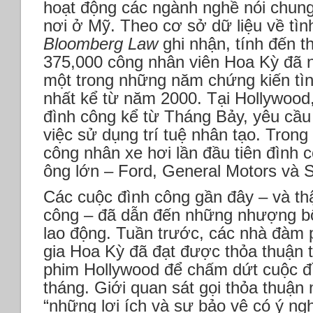
hoạt động các ngành nghề nói chun
nơi ở Mỹ. Theo cơ sở dữ liệu về tìn
Bloomberg Law
ghi nhận, tính đến th
375,000 công nhân viên Hoa Kỳ đã n
một trong những năm chứng kiến tìn
nhất kể từ năm 2000. Tại Hollywood,
đình công kể từ Tháng Bảy, yêu cầu
việc sử dụng trí tuệ nhân tạo. Trong
công nhân xe hơi lần đầu tiên đình c
ông lớn – Ford, General Motors và St
Các cuộc đình công gần đây – và t
công – đã dẫn đến những nhượng bộ
lao động. Tuần trước, các nhà đàm p
gia Hoa Kỳ đã đạt được thỏa thuận 
phim Hollywood để chấm dứt cuộc đ
tháng. Giới quan sát gọi thỏa thuận 
“những lợi ích và sự bảo vệ có ý ng