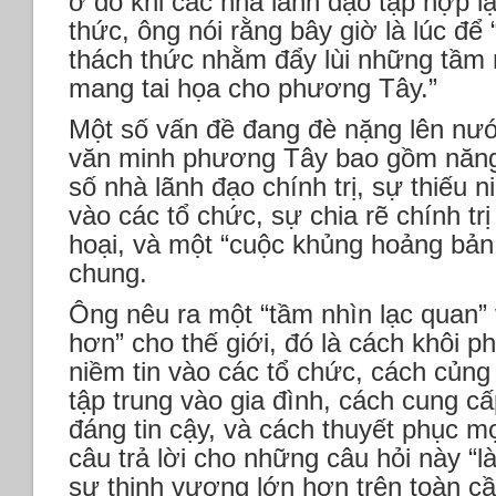
ở đó khi các nhà lãnh đạo tập hợp lạ
thức, ông nói rằng bây giờ là lúc để
thách thức nhằm đẩy lùi những tầm n
mang tai họa cho phương Tây.”
Một số vấn đề đang đè nặng lên nư
văn minh phương Tây bao gồm năng 
số nhà lãnh đạo chính trị, sự thiếu 
vào các tổ chức, sự chia rẽ chính tr
hoại, và một “cuộc khủng hoảng bản
chung.
Ông nêu ra một “tầm nhìn lạc quan” 
hơn” cho thế giới, đó là cách khôi ph
niềm tin vào các tổ chức, cách củng 
tập trung vào gia đình, cách cung c
đáng tin cậy, và cách thuyết phục mọ
câu trả lời cho những câu hỏi này “
sự thịnh vượng lớn hơn trên toàn c