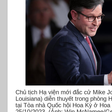
Chủ tịch Hạ viện mới đắc cử Mike 
Louisiana) diễn thuyết trong phòng 
tại Tòa nhà Quốc hội Hoa Kỳ ở Hoa
25/10/2023. (Ảnh: Win McNamee/Ge