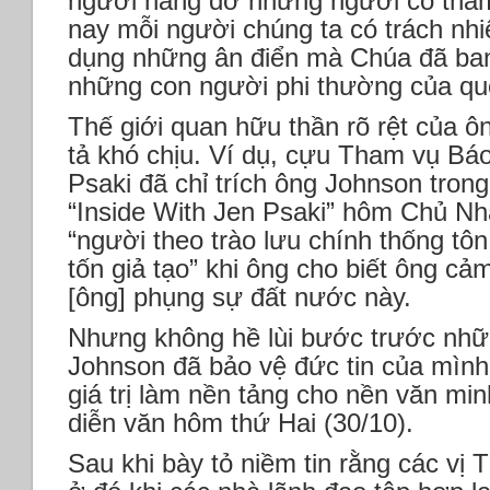
người nâng đỡ những người có thẩm
nay mỗi người chúng ta có trách nhi
dụng những ân điển mà Chúa đã ban
những con người phi thường của quố
Thế giới quan hữu thần rõ rệt của 
tả khó chịu. Ví dụ, cựu Tham vụ Bá
Psaki đã chỉ trích ông Johnson tron
“Inside With Jen Psaki” hôm Chủ Nhậ
“người theo trào lưu chính thống tôn
tốn giả tạo” khi ông cho biết ông c
[ông] phụng sự đất nước này.
Nhưng không hề lùi bước trước những
Johnson đã bảo vệ đức tin của mình
giá trị làm nền tảng cho nền văn mi
diễn văn hôm thứ Hai (30/10).
Sau khi bày tỏ niềm tin rằng các vị 