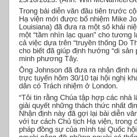
Trong bài diễn văn đầu tiên trước c
Hạ viện mới được bổ nhiệm Mike J
Louisiana) đã đưa ra một số khái ni
một “tầm nhìn lạc quan” cho tương 
cả việc dựa trên “truyền thống Do 
cho biết đã giúp định hướng “di sản
minh phương Tây.
Ông Johnson đã đưa ra nhận định nà
trực tuyến hôm 30/10 tại hội nghị k
dân có Trách nhiệm ở London.
“Tôi tin rằng Chúa tập hợp các nhà l
giải quyết những thách thức nhất địn
Nhận định này đã gợi lại bài diễn vă
với tư cách Chủ tịch Hạ viện, trong 
pháp đồng sự của mình tại Quốc hội 