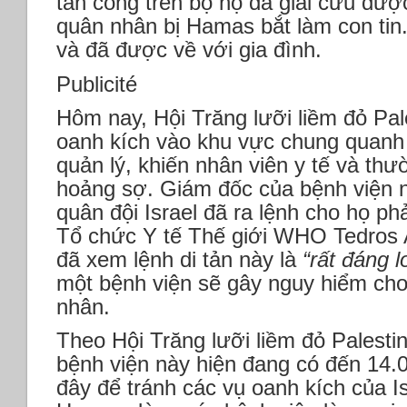
tấn công trên bộ họ đã giải cứu đượ
quân nhân bị Hamas bắt làm con tin
và đã được về với gia đình.
Publicité
Hôm nay, Hội Trăng lưỡi liềm đỏ Pales
oanh kích vào khu vực chung quanh
quản lý, khiến nhân viên y tế và thườ
hoảng sợ. Giám đốc của bệnh viện n
quân đội Israel đã ra lệnh cho họ ph
Tổ chức Y tế Thế giới WHO Tedro
đã xem lệnh di tản này là
“rất đáng l
một bệnh viện sẽ gây nguy hiểm ch
nhân.
Theo Hội Trăng lưỡi liềm đỏ Palesti
bệnh viện này hiện đang có đến 14.
đây để tránh các vụ oanh kích của Is