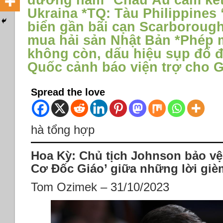
đường hầm *Châu Âu cam kết 
Ukraina *TQ: Tàu Philippines 
biển gần bãi cạn Scarboroug
mua hải sản Nhật Bản *Phép 
không còn, dấu hiệu sụp đổ đ
Quốc cảnh báo viện trợ cho Ga
Spread the love
hà tổng hợp
Hoa Kỳ: Chủ tịch Johnson bảo vệ 
Cơ Đốc Giáo’ giữa những lời giè
Tom Ozimek – 31/10/2023