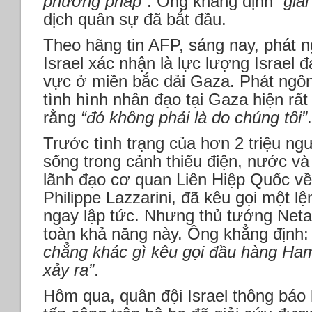
phương pháp”
. Ông khẳng định
“gia
dịch quân sự đã bắt đầu.
Theo hãng tin AFP, sáng nay, phát n
Israel xác nhận là lực lượng Israel 
vực ở miền bắc dải Gaza. Phát ngôn
tình hình nhân đạo tại Gaza hiện rấ
rằng
“đó không phải là do chúng tôi”
.
Trước tình trạng của hơn 2 triệu ng
sống trong cảnh thiếu điện, nước và
lãnh đạo cơ quan Liên Hiệp Quốc về 
Philippe Lazzarini, đã kêu gọi một 
ngay lập tức. Nhưng thủ tướng Neta
toàn khả năng này. Ông khẳng định
chẳng khác gì kêu gọi đầu hàng Ha
xảy ra”
.
Hôm qua, quân đội Israel thông báo 