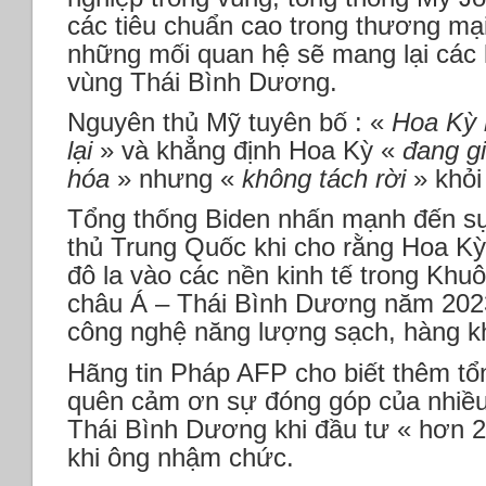
các tiêu chuẩn cao trong thương mại
những mối quan hệ sẽ mang lại các l
vùng Thái Bình Dương.
Nguyên thủ Mỹ tuyên bố : «
Hoa Kỳ h
lại
» và khẳng định Hoa Kỳ «
đang gi
hóa
» nhưng «
không tách rời
» khỏi
Tổng thống Biden nhấn mạnh đến sự 
thủ Trung Quốc khi cho rằng Hoa Kỳ
đô la vào các nền kinh tế trong Khu
châu Á – Thái Bình Dương năm 2023
công nghệ năng lượng sạch, hàng k
Hãng tin Pháp AFP cho biết thêm t
quên cảm ơn sự đóng góp của nhiều
Thái Bình Dương khi đầu tư « hơn 2
khi ông nhậm chức.