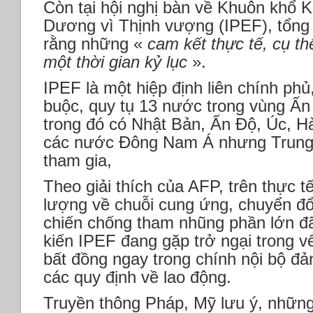
Còn tại hội nghị bàn về Khuôn khổ K
Dương vì Thịnh vượng (IPEF), tổng
rằng những «
cam kết thực tế, cụ t
một thời gian kỷ lục
».
IPEF là một hiệp định liên chính ph
buộc, quy tụ 13 nước trong vùng Ấ
trong đó có Nhật Bản, Ấn Độ, Úc, 
các nước Đông Nam Á nhưng Trung
tham gia,
Theo giải thích của AFP, trên thực 
lượng về chuỗi cung ứng, chuyển đổ
chiến chống tham nhũng phần lớn đã
kiến IPEF đang gặp trở ngại trong 
bất đồng ngay trong chính nội bộ đả
các quy định về lao động.
Truyền thông Pháp, Mỹ lưu ý, nhữn