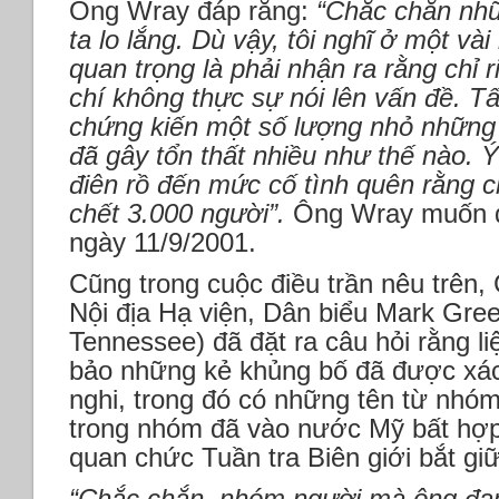
Ông Wray đáp rằng:
“Chắc chắn nhữ
ta lo lắng. Dù vậy, tôi nghĩ ở một và
quan trọng là phải nhận ra rằng chỉ 
chí không thực sự nói lên vấn đề. T
chứng kiến một số lượng nhỏ những
đã gây tổn thất nhiều như thế nào. Ý 
điên rồ đến mức cố tình quên rằng c
chết 3.000 người”.
Ông Wray muốn đ
ngày 11/9/2001.
Cũng trong cuộc điều trần nêu trên,
Nội địa Hạ viện, Dân biểu Mark Gre
Tennessee) đã đặt ra câu hỏi rằng l
bảo những kẻ khủng bố đã được xác
nghi, trong đó có những tên từ nh
trong nhóm đã vào nước Mỹ bất hợp
quan chức Tuần tra Biên giới bắt giữ
“Chắc chắn, nhóm người mà ông đan