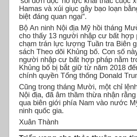
‘sói đơn độc’ nỗ lực khai thác cuộc x
Hamas và xúi giục gây bạo loạn bằn
biệt đáng quan ngại”.
Bộ An ninh Nội địa Mỹ hồi tháng Mườ
cho thấy 13 người nhập cư bất hợp
chạm trán lực lượng Tuần tra Biên g
sách Theo dõi Khủng bố. Con số này
người nhập cư bất hợp pháp nằm tr
Khủng bố bị bắt giữ từ năm 2018 đế
chính quyền Tổng thống Donald Tru
Cũng trong tháng Mười, một chỉ lệnh
Nội địa, đã âm thầm thừa nhận rằng
qua biên giới phía Nam vào nước M
ninh quốc gia.
Xuân Thành