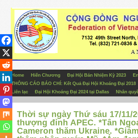
Home
Hiến Chương
Đại Hội Bán Nhiệm Kỳ 2023
En
THÔNG CÁO BÁO CHÍ: Kết Quả Đại Hội Khoáng Đại 2018
Liên lạc
Đại Hội Khoáng Đại 2024 tại Dallas
Nhân quy
Thời sự ngày Thứ sáu 17/11/2
thượng đỉnh APEC. *Tân Ngoạ
Cameron thăm Ukraine. *Giám