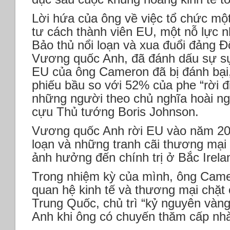
Lời hứa của ông về việc tổ chức mộ
tư cách thành viên EU, một nỗ lực 
Bảo thủ nổi loạn và xua đuổi đảng 
Vương quốc Anh, đã đánh dấu sự sụp
EU của ông Cameron đã bị đánh bại
phiếu bầu so với 52% của phe “rời đ
những người theo chủ nghĩa hoài ng
cựu Thủ tướng Boris Johnson.
Vương quốc Anh rời EU vào năm 202
loạn và những tranh cãi thương mại t
ảnh hưởng đến chính trị ở Bắc Irela
Trong nhiệm kỳ của mình, ông Came
quan hệ kinh tế và thương mại chặt
Trung Quốc, chủ trì “kỷ nguyên vàn
Anh khi ông có chuyến thăm cấp nh