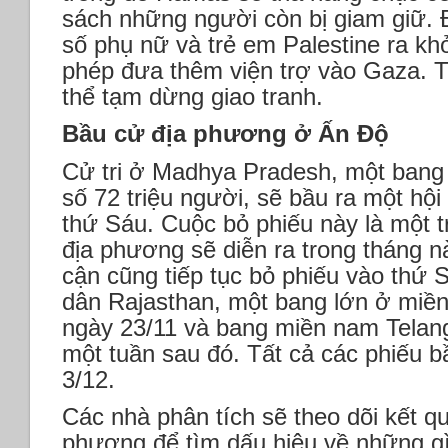
sách những người còn bị giam giữ. Đổ
số phụ nữ và trẻ em Palestine ra kh
phép đưa thêm viện trợ vào Gaza. T
thể tạm dừng giao tranh.
Bầu cử địa phương ở Ấn Độ
Cử tri ở Madhya Pradesh, một bang
số 72 triệu người, sẽ bầu ra một hộ
thứ Sáu. Cuộc bỏ phiếu này là một 
địa phương sẽ diễn ra trong tháng n
cận cũng tiếp tục bỏ phiếu vào thứ 
dân Rajasthan, một bang lớn ở miền 
ngày 23/11 và bang miền nam Telan
một tuần sau đó. Tất cả các phiếu 
3/12.
Các nhà phân tích sẽ theo dõi kết q
phương để tìm dấu hiệu về những gì