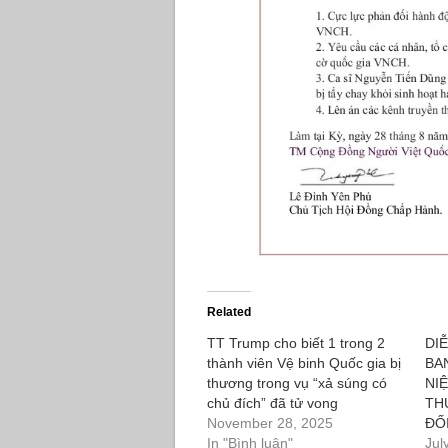
Related
TT Trump cho biết 1 trong 2
DI
thành viên Vệ binh Quốc gia bị
BA
thương trong vụ “xả súng có
NI
chủ đích” đã tử vong
TH
November 28, 2025
ĐỐ
In "Bình luận"
Jul