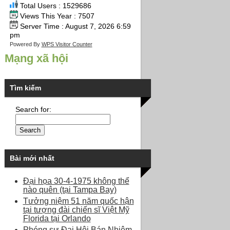
Total Users : 1529686
Views This Year : 7507
Server Time : August 7, 2026 6:59
pm
Powered By
WPS Visitor Counter
Mạng xã hội
Tìm kiếm
Search for:
Bài mới nhất
Đại họa 30-4-1975 không thể
nào quên (tại Tampa Bay)
Tưởng niệm 51 năm quốc hận
tại tượng đài chiến sĩ Việt Mỹ
Florida tại Orlando
Phóng sự Đại Hội Bán Nhiệm