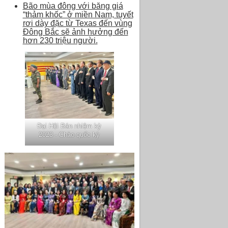
Bão mùa đông với băng giá
“thảm khốc” ở miền Nam, tuyết
rơi dày đặc từ Texas đến vùng
Đông Bắc sẽ ảnh hưởng đến
hơn 230 triệu người.
Đại Hội Bán nhiệm kỳ
2023 - Chào quốc kỳ