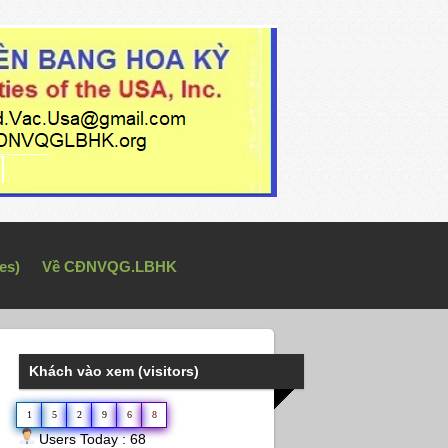
es)
Về CĐNVQG.LBHK
Khách vào xem (visitors)
1
5
2
9
6
8
Users Today : 68