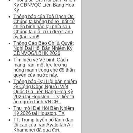
Kỳ CĐNVQG Liên Bang Hoa
Kỳ
Thông báo của Toà Bạch Ốc:
Chúng ta không bỏ rơi bất cứ
chiến binh nào lại phía sau.
Chúng ta giải cứu được anh
ấy (tại Iran)!!
Thông Cáo Báo Chí & Quyết
Nghị Đại Hội Bán Nhiệm Kỳ
CDNVQG/LBHK 2026
Tìm hiểu về Vệ binh Cách
mạng Iran, một lực lượng
hùng mạnh trong chế độ thần
quyền của nước này.
Thông báo Đại Hội bán nhiệm
kỳ Cộng Đồng Người Việt
Quốc Gia Liên Bang Hoa Kỳ
2026 tại Houston – Dạ tiệc tri
ân người Lính VNCH..
Thư mời Đại Hội Bán Nhiệm
Kỳ 2026 tại Houston, TX
TT. Trump tuyên bố lãnh đạo
tối cao của Iran Ayatollah Ali
Khamenei đã qua đời.