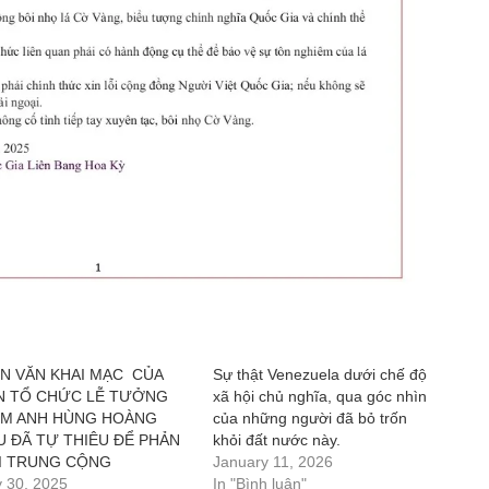
ỄN VĂN KHAI MẠC CỦA
Sự thật Venezuela dưới chế độ
N TỔ CHỨC LỄ TƯỞNG
xã hội chủ nghĩa, qua góc nhìn
ỆM ANH HÙNG HOÀNG
của những người đã bỏ trốn
U ĐÃ TỰ THIÊU ĐỂ PHẢN
khỏi đất nước này.
I TRUNG CỘNG
January 11, 2026
y 30, 2025
In "Bình luận"