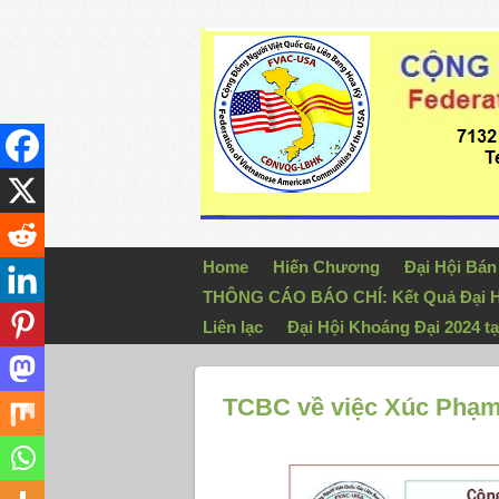
Home
Hiến Chương
Đại Hội Bá
THÔNG CÁO BÁO CHÍ: Kết Quả Đại H
Liên lạc
Đại Hội Khoáng Đại 2024 tạ
TCBC về việc Xúc Phạm