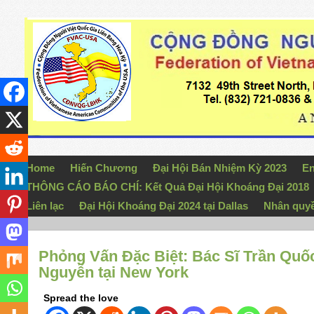
Home
Hiến Chương
Đại Hội Bán Nhiệm Kỳ 2023
En
THÔNG CÁO BÁO CHÍ: Kết Quả Đại Hội Khoáng Đại 2018
Liên lạc
Đại Hội Khoáng Đại 2024 tại Dallas
Nhân quy
Phỏng Vấn Đặc Biệt: Bác Sĩ Trần Quố
Nguyễn tại New York
Spread the love