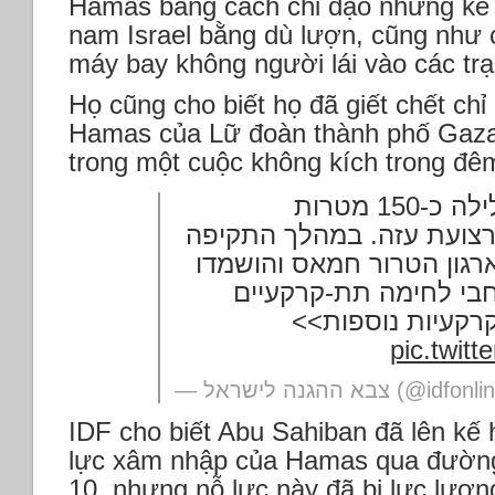
Hamas bằng cách chỉ đạo những kẻ 
nam Israel bằng dù lượn, cũng như 
máy bay không người lái vào các tr
Họ cũng cho biết họ đã giết chết chỉ
Hamas của Lữ đoàn thành phố Gaza
trong một cuộc không kích trong đê
מטוסי קרב תקפו הלילה כ-150 מטרות
רצועת עזה. במהלך התקיפה
רגון הטרור חמאס והושמדו
בי לחימה תת-קרקעיים
-קרקעיות נוספות
pic.twit
— צבא ההגנה לישראל (@idf
IDF cho biết Abu Sahiban đã lên kế 
lực xâm nhập của Hamas qua đường
10, nhưng nỗ lực này đã bị lực lượn