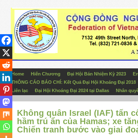
Home
Hiến Chương
Đại Hội Bán Nhiệm Kỳ 2023
En
THÔNG CÁO BÁO CHÍ: Kết Quả Đại Hội Khoáng Đại 2018
Liên lạc
Đại Hội Khoáng Đại 2024 tại Dallas
Nhân quy
Không quân Israel (IAF) tấn 
hầm trú ẩn của Hamas; xe tăn
Chiến tranh bước vào giai đo