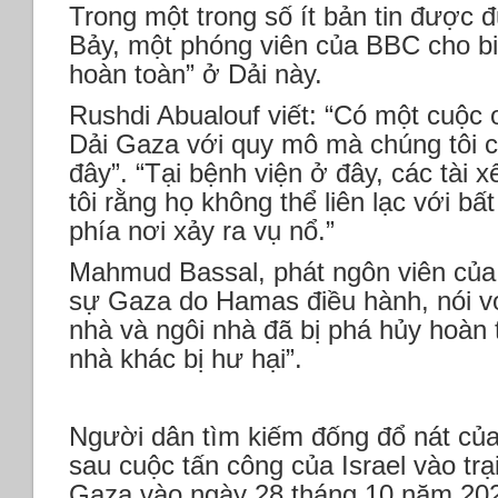
Trong một trong số ít bản tin được
Bảy, một phóng viên của BBC cho bi
hoàn toàn” ở Dải này.
Rushdi Abualouf viết: “Có một cuộc 
Dải Gaza với quy mô mà chúng tôi 
đây”. “Tại bệnh viện ở đây, các tài 
tôi rằng họ không thể liên lạc với bất
phía nơi xảy ra vụ nổ.”
Mahmud Bassal, phát ngôn viên củ
sự Gaza do Hamas điều hành, nói v
nhà và ngôi nhà đã bị phá hủy hoàn 
nhà khác bị hư hại”.
Người dân tìm kiếm đống đổ nát củ
sau cuộc tấn công của Israel vào tr
Gaza vào ngày 28 tháng 10 năm 2