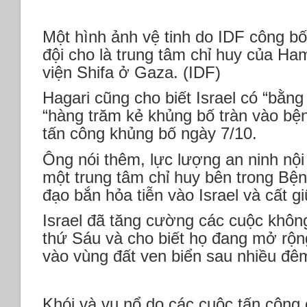
Một hình ảnh vệ tinh do IDF công b
đội cho là trung tâm chỉ huy của 
viện Shifa ở Gaza. (IDF)
Hagari cũng cho biết Israel có “bằng
“hàng trăm kẻ khủng bố tràn vào bện
tấn công khủng bố ngày 7/10.
Ông nói thêm, lực lượng an ninh nộ
một trung tâm chỉ huy bên trong Bệnh
đạo bắn hỏa tiễn vào Israel và cất g
Israel đã tăng cường các cuộc không
thứ Sáu và cho biết họ đang mở rộn
vào vùng đất ven biển sau nhiều đê
Khói và vụ nổ do các cuộc tấn công 