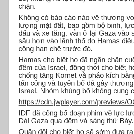
chặn.
Không có báo cáo nào về thương von
lượng mặt đất, bao gồm bộ binh, lự
đấu và xe tăng, vẫn ở lại Gaza vào 
sâu hơn vào lãnh thổ do Hamas điều
công hạn chế trước đó.
Hamas cho biết họ đã ngăn chặn cuộ
đêm của Israel, đồng thời cho biết 
chống tăng Kornet và pháo kích bằng
tấn công và tuyên bố đã gây thương
Israel. Nhóm khủng bố không cung 
https://cdn.jwplayer.com/previews
IDF đã công bố đoạn phim về lực lư
Dải Gaza qua đêm và sáng thứ Bảy. (
Quân đội cho biết họ sẽ sớm đưa ra 