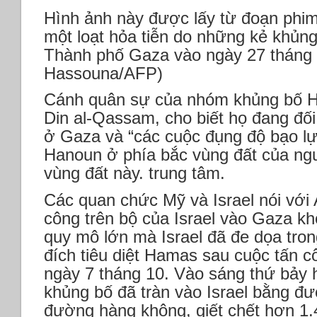
Hình ảnh này được lấy từ đoạn phi
một loạt hỏa tiễn do những kẻ khủn
Thành phố Gaza vào ngày 27 tháng 
Hassouna/AFP)
Cánh quân sự của nhóm khủng bố H
Din al-Qassam, cho biết họ đang đối
ở Gaza và “các cuộc đụng độ bạo lực
Hanoun ở phía bắc vùng đất của ngư
vùng đất này. trung tâm.
Các quan chức Mỹ và Israel nói với
công trên bộ của Israel vào Gaza kh
quy mô lớn mà Israel đã đe dọa tro
đích tiêu diệt Hamas sau cuộc tấn c
ngày 7 tháng 10. Vào sáng thứ bảy 
khủng bố đã tràn vào Israel bằng đ
đường hàng không, giết chết hơn 1.