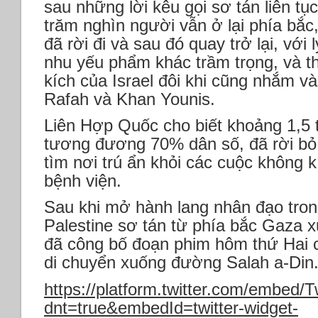
sau những lời kêu gọi sơ tán liên tụ
trăm nghìn người vẫn ở lại phía bắc
đã rời đi và sau đó quay trở lại, với 
nhu yếu phẩm khác trầm trọng, và t
kích của Israel đôi khi cũng nhắm v
Rafah và Khan Younis.
Liên Hợp Quốc cho biết khoảng 1,5 
tương đương 70% dân số, đã rời bỏ
tìm nơi trú ẩn khỏi các cuộc không 
bệnh viện.
Sau khi mở hành lang nhân đạo tron
Palestine sơ tán từ phía bắc Gaza 
đã công bố đoạn phim hôm thứ Hai 
di chuyển xuống đường Salah a-Din
https://platform.twitter.com/embed/
dnt=true&embedId=twitter-widget-