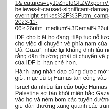
1&features=eyJ0ZndfdGltZWxpbm
believes-it-caused-significant-damag
overnight-strikes%2F%3Futm_campa
2023-11-
06%26utm_medium%3Demail%26utm_
IDF cho biết họ đang “tiếp tục nỗ lực
cho việc di chuyển về phía nam của
Dải Gaza”, nhắc lại khẳng định lâu n
rằng dân thường phải di chuyển về 
của IDF bị hạn chế hơn.
Hành lang nhân đạo cũng được mở v
giờ, mặc dù bị Hamas tấn công vào 
Israel đã nhiều lần cáo buộc Hamas
Palestine sơ tán khỏi miền bắc Gaz
vào họ và ném bom các tuyến đườn
giữ dân thường xung quanh các tru