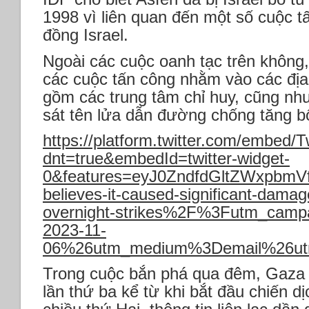
1998 vì liên quan đến một số cuộc t
đồng Israel.
Ngoài các cuộc oanh tạc trên không,
các cuộc tấn công nhằm vào các đị
gồm các trung tâm chỉ huy, cũng như
sát tên lửa dẫn đường chống tăng b
https://platform.twitter.com/embed/
dnt=true&embedId=twitter-widget-
0&features=eyJ0ZndfdGltZWxpbm
believes-it-caused-significant-damag
overnight-strikes%2F%3Futm_campa
2023-11-
06%26utm_medium%3Demail%26utm_
Trong cuộc bắn phá qua đêm, Gaza bị
lần thứ ba kể từ khi bắt đầu chiến dị