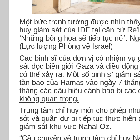
Một bức tranh tường được nhìn thấy
huy giám sát của IDF tại căn cứ Re’
‘Những bông hoa sẽ tiếp tục nở’. N
(Lực lượng Phòng vệ Israel)
Các binh sĩ của đơn vị có nhiệm vụ
sát dọc biên giới Gaza và điều động
có thể xảy ra. Một số binh sĩ giám s
tàn bạo của Hamas vào ngày 7 tháng
tháng các dấu hiệu cảnh báo bị các
không quan trọng.
Trung tâm chỉ huy mới cho phép nhữ
sót và quân dự bị tiếp tục thực hiện
giám sát khu vực Nahal Oz.
“Câu chuyện về trung tâm chỉ huy 