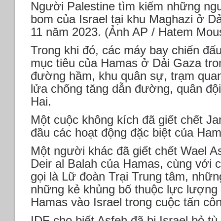
Người Palestine tìm kiếm những ng
bom của Israel tại khu Maghazi ở D
11 năm 2023. (Ảnh AP / Hatem Mou
Trong khi đó, các máy bay chiến đấ
mục tiêu của Hamas ở Dải Gaza tro
đường hầm, khu quân sự, trạm quan s
lửa chống tăng dẫn đường, quân đội
Hai.
Một cuộc không kích đã giết chết J
đầu các hoạt động đặc biệt của Ham
Một người khác đã giết chết Wael As
Deir al Balah của Hamas, cùng với c
gọi là Lữ đoàn Trại Trung tâm, nhữ
những kẻ khủng bố thuộc lực lượng
Hamas vào Israel trong cuộc tấn côn
IDF cho biết Asfeh đã bị Israel bỏ 