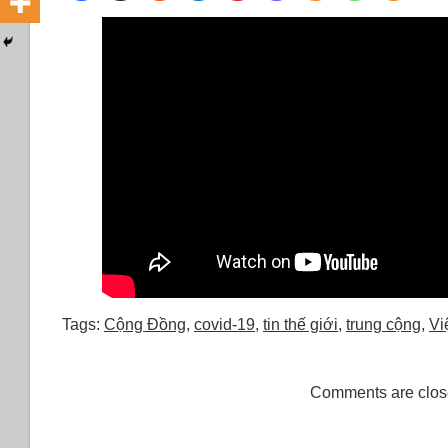
Tags:
Cộng Đồng
,
covid-19
,
tin thế giới
,
trung cộng
,
Vi
Comments are clos