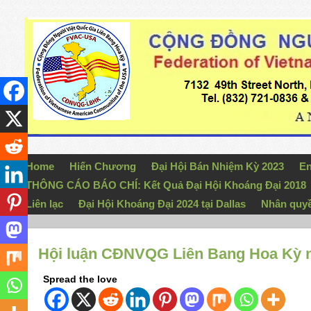
Home
Hiến Chương
Đại Hội Bán Nhiệm Kỳ 2023
En
THÔNG CÁO BÁO CHÍ: Kết Quả Đại Hội Khoáng Đại 2018
Liên lạc
Đại Hội Khoáng Đại 2024 tại Dallas
Nhân quy
Hội luận CĐNVQG Liên Bang Hoa Kỳ n
Spread the love