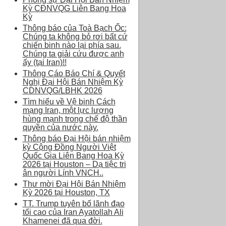
Kỳ CĐNVQG Liên Bang Hoa
Kỳ
Thông báo của Toà Bạch Ốc:
Chúng ta không bỏ rơi bất cứ
chiến binh nào lại phía sau.
Chúng ta giải cứu được anh
ấy (tại Iran)!!
Thông Cáo Báo Chí & Quyết
Nghị Đại Hội Bán Nhiệm Kỳ
CDNVQG/LBHK 2026
Tìm hiểu về Vệ binh Cách
mạng Iran, một lực lượng
hùng mạnh trong chế độ thần
quyền của nước này.
Thông báo Đại Hội bán nhiệm
kỳ Cộng Đồng Người Việt
Quốc Gia Liên Bang Hoa Kỳ
2026 tại Houston – Dạ tiệc tri
ân người Lính VNCH..
Thư mời Đại Hội Bán Nhiệm
Kỳ 2026 tại Houston, TX
TT. Trump tuyên bố lãnh đạo
tối cao của Iran Ayatollah Ali
Khamenei đã qua đời.