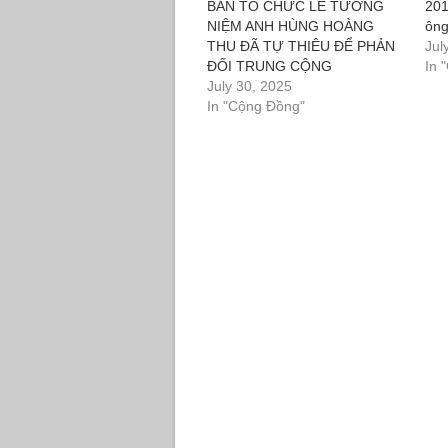
BAN TỔ CHỨC LỄ TƯỞNG
201
NIỆM ANH HÙNG HOÀNG
ông
THU ĐÃ TỰ THIÊU ĐỂ PHẢN
Jul
ĐỐI TRUNG CỘNG
In 
July 30, 2025
In "Cộng Đồng"