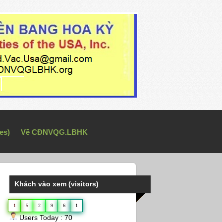
es)
Về CĐNVQG.LBHK
Khách vào xem (visitors)
1
5
2
9
6
1
Users Today : 70