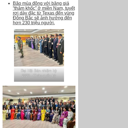
Bão mùa đông với băng giá
“thảm khốc” ở miền Nam, tuyết
rơi dày đặc từ Texas đến vùng
Đông Bắc sẽ ảnh hưởng đến
hơn 230 triệu người.
Đại Hội Bán nhiệm kỳ
2023 - Chào quốc kỳ