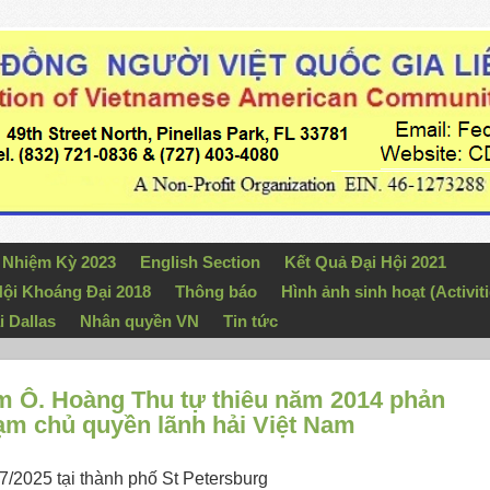
n Nhiệm Kỳ 2023
English Section
Kết Quả Đại Hội 2021
ội Khoáng Đại 2018
Thông báo
Hình ảnh sinh hoạt (Activiti
i Dallas
Nhân quyền VN
Tin tức
 Ô. Hoàng Thu tự thiêu năm 2014 phản
m chủ quyền lãnh hải Việt Nam
7/2025 tại thành phố St Petersburg