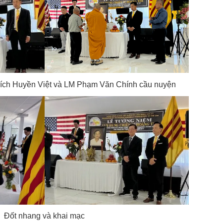
hích Huyền Việt và LM Phạm Văn Chính cầu nuyện
Đốt nhang và khai mạc