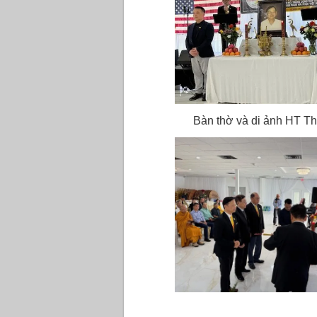
Bàn thờ và di ảnh HT T