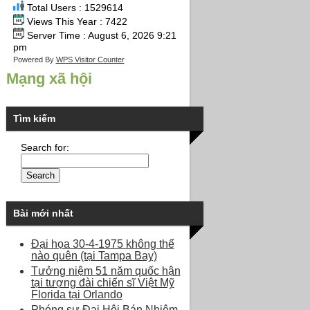
Total Users : 1529614
Views This Year : 7422
Server Time : August 6, 2026 9:21
pm
Powered By
WPS Visitor Counter
Mạng xã hội
Tìm kiếm
Search for:
Bài mới nhất
Đại họa 30-4-1975 không thể
nào quên (tại Tampa Bay)
Tưởng niệm 51 năm quốc hận
tại tượng đài chiến sĩ Việt Mỹ
Florida tại Orlando
Phóng sự Đại Hội Bán Nhiệm