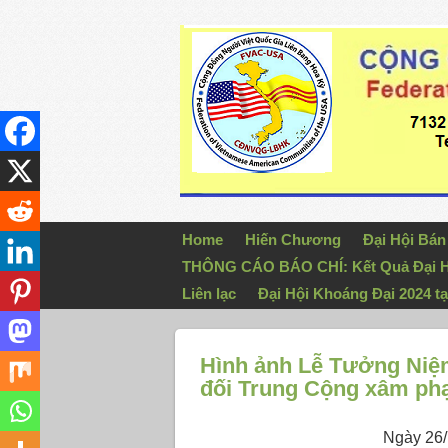
Home
Hiến Chương
Đại Hội Bá
THÔNG CÁO BÁO CHÍ: Kết Quả Đại H
Liên lạc
Đại Hội Khoáng Đại 2024 tạ
Hình ảnh Lễ Tưởng Niệm
đối Trung Cộng xâm phạ
Ngày 26/