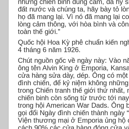
những chiến binh dũng cảm, đã hy s
đất nước và chúng ta, hãy bày tỏ lò
họ đã mang lại. Vì nó đã mang lại c
lòng cảm thông, với hòa bình và cô
toàn thế giới.”
Quốc hội Hoa Kỳ phê chuẩn kiến ng
4 tháng 6 năm 1926.
Chút nguồn gốc về ngày này: Vào n
ông tên Alvin King ở Emporia, Kans
cửa hàng sửa dày, dép. Ông có một
đình chiến, để kỷ niệm không những
trong Chiến tranh thế giới thứ nhất
chiến binh còn sống từ trước tới nay
trong hội American War Dads. Ông b
gọi đổi Ngày đình chiến thành ngày 
Viện thương mại ở Emporia ủng hộ 
cách 90% các cửa hàng đóng cửa và