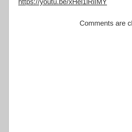
https://youtu.be/xHel1lRiIMY
Comments are c