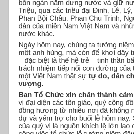
bốn ngàn năm dựng nước và giữ nư
Triệu, qua các triều đại Đinh, Lê, Lý
Phan Bội Châu, Phan Chu Trinh, N
dân của miền Nam Việt Nam và nhữ
nước khác.
Ngày hôm nay, chúng ta tưởng niệm 
một anh hùng, mà còn để khơi dậy 
– đặc biệt là thế hệ trẻ – tinh thần 
trách nhiệm tiếp nối con đường của t
một Việt Nam thật sự
tự do, dân ch
vượng.
Ban Tổ Chức xin chân thành cảm
vị đại diện các tôn giáo, quý cộng đ
đồng hương từ nhiều nơi đã không 
dự và yểm trợ cho buổi lễ hôm nay. 
của quý vị là nguồn khích lệ lớn lao 
công việc tổ chức lễ tưởng niệm đầy