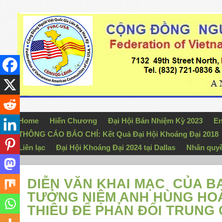
Home
Hiến Chương
Đại Hội Bán Nhiệm Kỳ 2023
En
THÔNG CÁO BÁO CHÍ: Kết Quả Đại Hội Khoáng Đại 2018
Liên lạc
Đại Hội Khoáng Đại 2024 tại Dallas
Nhân quy
DIỄN VĂN KHAI MẠC CỦA B
TƯỞNG NIỆM ANH HÙNG HO
THIÊU ĐỂ PHẢN ĐỐI TRUNG