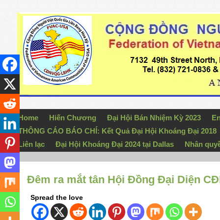
Home
Hiến Chương
Đại Hội Bán Nhiệm Kỳ 2023
En
THÔNG CÁO BÁO CHÍ: Kết Quả Đại Hội Khoáng Đại 2018
Liên lạc
Đại Hội Khoáng Đại 2024 tại Dallas
Nhân quy
Đêm ra mắt tân Hội Đồng Đại Diện 
Spread the love