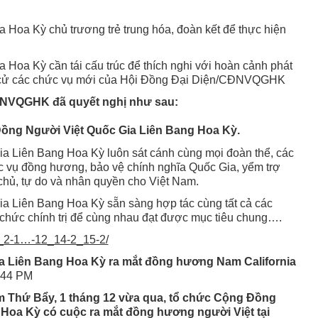
Hoa Kỳ chủ trương trẻ trung hóa, đoàn kết để thực hiện
.
Hoa Kỳ cần tái cấu trúc để thích nghi với hoàn cảnh phát
 cử các chức vụ mới của Hội Đồng Đại Diện/CĐNVQGHK
NVQGHK đã quyết nghị như sau:
Đồng Người Việt Quốc Gia Liên Bang Hoa Kỳ.
a Liên Bang Hoa Kỳ luôn sát cánh cùng mọi đoàn thể, các
vụ đồng hương, bảo vệ chính nghĩa Quốc Gia, yểm trợ
 chủ, tự do và nhân quyền cho Việt Nam.
a Liên Bang Hoa Kỳ sẵn sàng hợp tác cùng tất cả các
ổ chức chính trị để cùng nhau đạt được mục tiêu chung….
2_2-1…-12_14-2_15-2/
a Liên Bang Hoa Kỳ ra mắt đồng hương Nam California
:44 PM
Thứ Bẩy, 1 tháng 12 vừa qua, tổ chức Cộng Ðồng
 Hoa Kỳ có cuộc ra mắt đồng hương người Việt tại