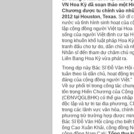
VN Hoa Kỳ đã soạn thảo một Hi
Chương được tu chính vào những
2012 tại Houston, Texas.
Sở dĩ c
nước và tình hình sinh hoạt của 
lập cộng đồng người Việt tại Hoa K
sống của người Việt định cư tại 
trong khuôn khổ luật pháp Hoa Kỳ,
tranh đấu cho tự do, dân chủ và n
Nhân sĩ đến tham dự chăm chú ng
Liên Bang Hoa Kỳ vừa phát ra.
Trong dịp này Bác Sĩ Ðỗ Văn Hội cũ
tuân theo là dân chủ, hoạt động t
đáng của cộng đồng người Việt.”
Về sự phối trí trong công tác chu
tôn trọng Hiến Chương của Cộng
(CÐNVQGLBHK) có thể gia nhập v
độc lập và tự trị tại địa phương
trong các lãnh vực văn hóa, chính 
phương trừ trường hợp được minh 
Bác Sĩ Ðỗ Văn Hội cũng cho biết
ông Cao Xuân Khải, cộng đồng N
cộng đồng Nam Cali;
Tổng thư k