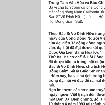
Trung Tâm Văn Hóa và Báo Chí 
Ba vị chủ tịch trong cơ chế Cộng
mắt cộng đồng Nam California, từ
Bác Sĩ Võ Ðình Hữu (chủ tịch Hộ
Hội Ðồng Giám Sát).
Theo Bác Sĩ Võ Ðình Hữu trong 
ngày của Cộng Ðồng Người Việt
của đại diện 32 cộng đồng người
vấn, đại hội đã đạt được kết q
Quốc Gia Liên Bang Hoa Kỳ.”
Thứ hai, ba cơ chế là Hội Ðồng
đã được bầu ra trong một cuộc 
Bác Sĩ Võ Ðình Hữu, chủ tịch H
Ðồng Giám Sát là Giáo Sư Phạ
“Hôm nay, ba vị chủ tịch trong 
trong đại hội về đây để ra mắt 
nói.
Ngỏ lời trước các cơ quan truy
ngày người Việt tị nạn đến đượ
một Ban Ðại Diện chung, đó là
19 tháng 6 năm 1993 tại thành p