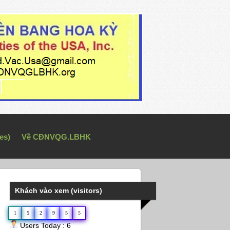
es)
Về CĐNVQG.LBHK
Khách vào xem (visitors)
1
5
2
9
5
5
Users Today : 6