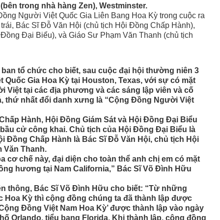
(bên trong nhà hàng Zen), Westminster.
 Ðồng Người Việt Quốc Gia Liên Bang Hoa Kỳ trong cuộc ra
 trái, Bác Sĩ Ðỗ Văn Hội (chủ tịch Hội Ðồng Chấp Hành),
i Ðồng Ðại Biểu), và Giáo Sư Phạm Văn Thanh (chủ tịch
ban tổ chức cho biết, sau cuộc đại hội thường niên 3
 Quốc Gia Hoa Kỳ tại Houston, Texas, với sự có mặt
 Việt tại các địa phương và các sáng lập viên và cố
uả, thứ nhất đổi danh xưng là “Cộng Ðồng Người Việt
 Chấp Hành, Hội Ðồng Giám Sát và Hội Ðồng Ðại Biểu
bầu cử công khai. Chủ tịch của Hội Ðồng Ðại Biểu là
ội Ðồng Chấp Hành là Bác Sĩ Ðỗ Văn Hội, chủ tịch Hội
m Văn Thanh.
ba cơ chế này, đại diện cho toàn thể anh chị em có mặt
đồng hương tại Nam California,” Bác Sĩ Võ Ðình Hữu
ền thông, Bác Sĩ Võ Ðình Hữu cho biết: “Từ những
c Hoa Kỳ thì cộng đồng chúng ta đã thành lập được
 ‘Cộng Ðồng Việt Nam Hoa Kỳ’ được thành lập vào ngày
hố Orlando, tiểu bang Florida. Khi thành lập, cộng đồng