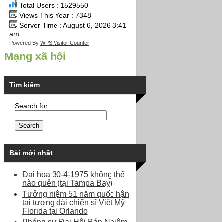
Total Users : 1529550
Views This Year : 7348
Server Time : August 6, 2026 3:41
am
Powered By
WPS Visitor Counter
Mạng xã hội
Tìm kiếm
Search for:
Bài mới nhất
Đại họa 30-4-1975 không thể
nào quên (tại Tampa Bay)
Tưởng niệm 51 năm quốc hận
tại tượng đài chiến sĩ Việt Mỹ
Florida tại Orlando
Phóng sự Đại Hội Bán Nhiệm