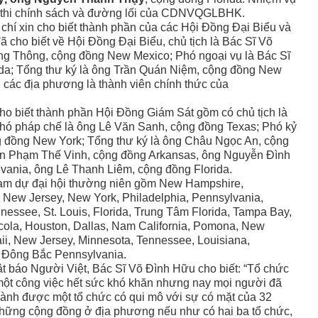
 thi chính sách và đường lối của CDNVQGLBHK.
 chí xin cho biết thành phần của các Hội Ðồng Ðại Biểu và
 cho biết về Hội Ðồng Ðại Biểu, chủ tịch là Bác Sĩ Võ
ng Thông, cộng đồng New Mexico; Phó ngoại vụ là Bác Sĩ
da; Tổng thư ký là ông Trần Quán Niệm, cộng đồng New
i các địa phương là thành viên chính thức của
 biết thành phần Hội Ðồng Giám Sát gồm có chủ tịch là
Phó pháp chế là ông Lê Văn Sanh, cộng đồng Texas; Phó kỷ
g đồng New York; Tổng thư ký là ông Châu Ngọc An, cộng
iên Phạm Thế Vinh, cộng đồng Arkansas, ông Nguyễn Ðình
lvania, ông Lê Thanh Liêm, cộng đồng Florida.
am dự đại hội thường niên gồm New Hampshire,
 New Jersey, New York, Philadelphia, Pennsylvania,
nnessee, St. Louis, Florida, Trung Tâm Florida, Tampa Bay,
cola, Houston, Dallas, Nam California, Pomona, New
i, New Jersey, Minnesota, Tennessee, Louisiana,
, Ðông Bắc Pennsylvania.
nhật báo Người Việt, Bác Sĩ Võ Ðình Hữu cho biết: “Tổ chức
một công việc hết sức khó khăn nhưng nay mọi người đã
hành được một tổ chức có qui mô với sự có mặt của 32
hững cộng đồng ở địa phương nếu như có hai ba tổ chức,