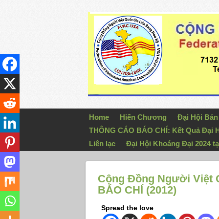
Home
Hiến Chương
Đại Hội Bá
THÔNG CÁO BÁO CHÍ: Kết Quả Đại H
Liên lạc
Đại Hội Khoáng Đại 2024 tạ
Cộng Đồng Người Việt
BÁO CHÍ (2012)
Spread the love