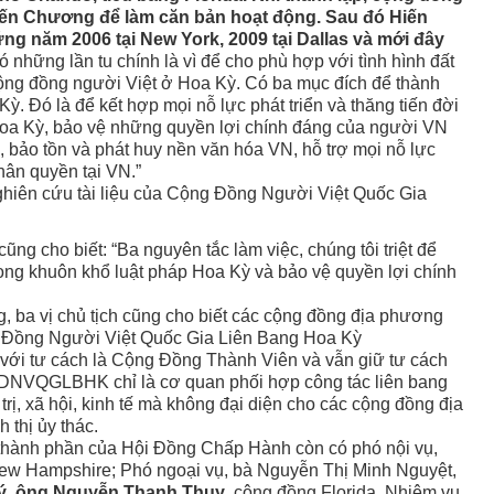
ến Chương để làm căn bản hoạt động. Sau đó Hiến
 năm 2006 tại New York, 2009 tại Dallas và mới đây
ó những lần tu chính là vì để cho phù hợp với tình hình đất
cộng đồng người Việt ở Hoa Kỳ. Có ba mục đích để thành
ỳ. Ðó là để kết hợp mọi nỗ lực phát triển và thăng tiến đời
Hoa Kỳ, bảo vệ những quyền lợi chính đáng của người VN
 bảo tồn và phát huy nền văn hóa VN, hỗ trợ mọi nỗ lực
hân quyền tại VN.”
hiên cứu tài liệu của Cộng Ðồng Người Việt Quốc Gia
ng cho biết: “Ba nguyên tắc làm việc, chúng tôi triệt để
rong khuôn khổ luật pháp Hoa Kỳ và bảo vệ quyền lợi chính
ng, ba vị chủ tịch cũng cho biết các cộng đồng địa phương
 Ðồng Người Việt Quốc Gia Liên Bang Hoa Kỳ
ới tư cách là Cộng Ðồng Thành Viên và vẫn giữ tư cách
, CDNVQGLBHK chỉ là cơ quan phối hợp công tác liên bang
trị, xã hội, kinh tế mà không đại diện cho các cộng đồng địa
thị ủy thác.
 thành phần của Hội Ðồng Chấp Hành còn có phó nội vụ,
ew Hampshire; Phó ngoại vụ, bà Nguyễn Thị Minh Nguyệt,
ý, ông Nguyễn Thanh Thụy
, cộng đồng Florida. Nhiệm vụ