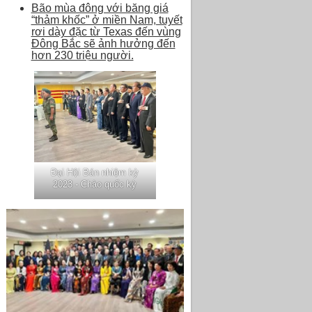
Bão mùa đông với băng giá
“thảm khốc” ở miền Nam, tuyết
rơi dày đặc từ Texas đến vùng
Đông Bắc sẽ ảnh hưởng đến
hơn 230 triệu người.
Đại Hội Bán nhiệm kỳ
2023 - Chào quốc kỳ