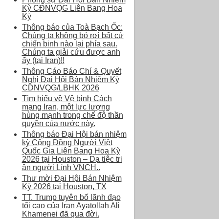
Kỳ CĐNVQG Liên Bang Hoa
Kỳ
Thông báo của Toà Bạch Ốc:
Chúng ta không bỏ rơi bất cứ
chiến binh nào lại phía sau.
Chúng ta giải cứu được anh
ấy (tại Iran)!!
Thông Cáo Báo Chí & Quyết
Nghị Đại Hội Bán Nhiệm Kỳ
CDNVQG/LBHK 2026
Tìm hiểu về Vệ binh Cách
mạng Iran, một lực lượng
hùng mạnh trong chế độ thần
quyền của nước này.
Thông báo Đại Hội bán nhiệm
kỳ Cộng Đồng Người Việt
Quốc Gia Liên Bang Hoa Kỳ
2026 tại Houston – Dạ tiệc tri
ân người Lính VNCH..
Thư mời Đại Hội Bán Nhiệm
Kỳ 2026 tại Houston, TX
TT. Trump tuyên bố lãnh đạo
tối cao của Iran Ayatollah Ali
Khamenei đã qua đời.