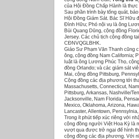
của Hội Ðồng Chấp Hành là thực
Sau phần trình bày tổng quát, báo
Hội Ðồng Giám Sát. Bác Sĩ Hữu đã
Ðình Hữu; Phó nội vụ là ông Lươ
Bùi Quang Dũng, cộng đồng Flori
Jersey. Các chủ tịch cộng đồng tạ
CÐNVQGLBHK.
Giáo Sư Phạm Văn Thanh cũng cho
ông, cộng đồng Nam California; 
luật là ông Lương Phúc Thọ, cộn
đồng Orlando; và các giám sát v
Mai, cộng đồng Pittsburg, Pennsy
Cộng đồng các địa phương tới th
Massachusetts, Connecticut, Nam
Pittsburg, Arkansas, Nashville/Te
Jacksonville, Nam Florida, Pensa
Mexico, Oklahoma, Arizona, Hawai
Lancaster, Allentown, Pennsylnia
Trong ít phút tiếp xúc riêng với 
cộng đồng người Việt Hoa Kỳ là 
vượt qua được trở ngại để hình t
cộng đồng các địa phương. Với n