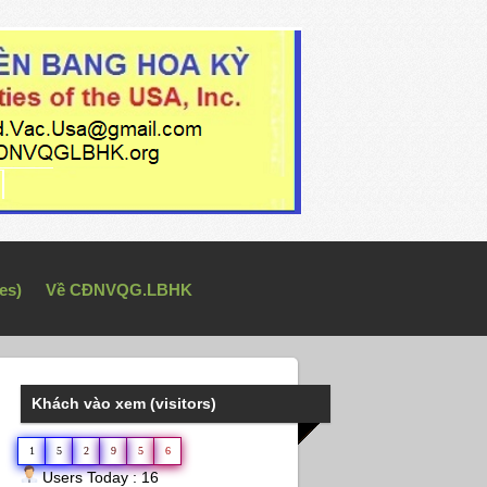
es)
Về CĐNVQG.LBHK
Khách vào xem (visitors)
1
5
2
9
5
6
Users Today : 16