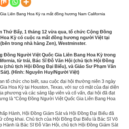
 Thứ Bẩy, 1 tháng 12 vừa qua, tổ chức Cộng Ðồng
 Hoa Kỳ có cuộc ra mắt đồng hương người Việt tại
(bên trong nhà hàng Zen), Westminster.
ng Ðồng Người Việt Quốc Gia Liên Bang Hoa Kỳ trong
ornia, từ trái, Bác Sĩ Ðỗ Văn Hội (chủ tịch Hội Ðồng
 (chủ tịch Hội Ðồng Ðại Biểu), và Giáo Sư Phạm Văn
Sát). (Hình: Nguyên Huy/Người Việt)
n tổ chức cho biết, sau cuộc đại hội thường niên 3 ngày
a Hoa Kỳ tại Houston, Texas, với sự có mặt của đại diện
ịa phương và các sáng lập viên và cố vấn, đại hội đã đạt
 xưng là “Cộng Ðồng Người Việt Quốc Gia Liên Bang Hoa
Chấp Hành, Hội Ðồng Giám Sát và Hội Ðồng Ðại Biểu đã
ử công khai. Chủ tịch của Hội Ðồng Ðại Biểu là Bác Sĩ Võ
p Hành là Bác Sĩ Ðỗ Văn Hội, chủ tịch Hội Ðồng Giám Sát