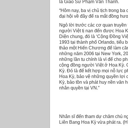
là Giáo Sư Phạm Văn Thanh.
“Hôm nay, ba vị chủ tịch trong ba 
đại hội về đây để ra mắt đồng hươ
Ngỏ lời trước các cơ quan truyền
người Việt tị nạn đến được Hoa K
Diện chung, đó là ‘Cộng Ðồng Vi
1993 tại thành phố Orlando, tiểu 
thảo một Hiến Chương để làm că
những năm 2006 tại New York, 200
những lần tu chính là vì để cho ph
cộng đồng người Việt ở Hoa Kỳ. C
Kỳ. Ðó là để kết hợp mọi nỗ lực ph
Hoa Kỳ, bảo vệ những quyền lợi 
Kỳ, bảo tồn và phát huy nền văn h
nhân quyền tại VN.”
Nhân sĩ đến tham dự chăm chú ng
Liên Bang Hoa Kỳ vừa phát ra. (