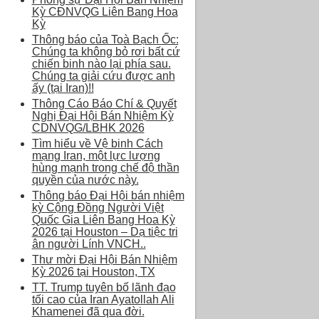
Kỳ CĐNVQG Liên Bang Hoa
Kỳ
Thông báo của Toà Bạch Ốc:
Chúng ta không bỏ rơi bất cứ
chiến binh nào lại phía sau.
Chúng ta giải cứu được anh
ấy (tại Iran)!!
Thông Cáo Báo Chí & Quyết
Nghị Đại Hội Bán Nhiệm Kỳ
CDNVQG/LBHK 2026
Tìm hiểu về Vệ binh Cách
mạng Iran, một lực lượng
hùng mạnh trong chế độ thần
quyền của nước này.
Thông báo Đại Hội bán nhiệm
kỳ Cộng Đồng Người Việt
Quốc Gia Liên Bang Hoa Kỳ
2026 tại Houston – Dạ tiệc tri
ân người Lính VNCH..
Thư mời Đại Hội Bán Nhiệm
Kỳ 2026 tại Houston, TX
TT. Trump tuyên bố lãnh đạo
tối cao của Iran Ayatollah Ali
Khamenei đã qua đời.