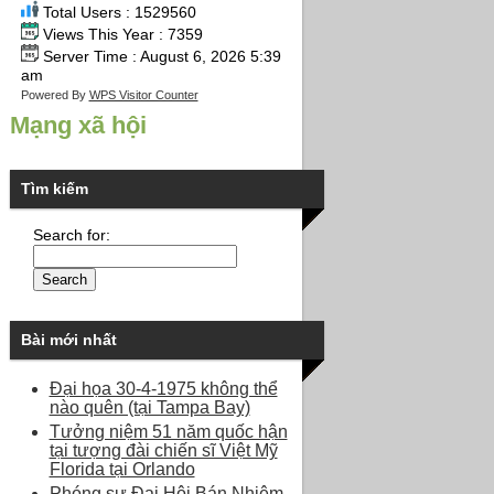
Total Users : 1529560
Views This Year : 7359
Server Time : August 6, 2026 5:39
am
Powered By
WPS Visitor Counter
Mạng xã hội
Tìm kiếm
Search for:
Bài mới nhất
Đại họa 30-4-1975 không thể
nào quên (tại Tampa Bay)
Tưởng niệm 51 năm quốc hận
tại tượng đài chiến sĩ Việt Mỹ
Florida tại Orlando
Phóng sự Đại Hội Bán Nhiệm