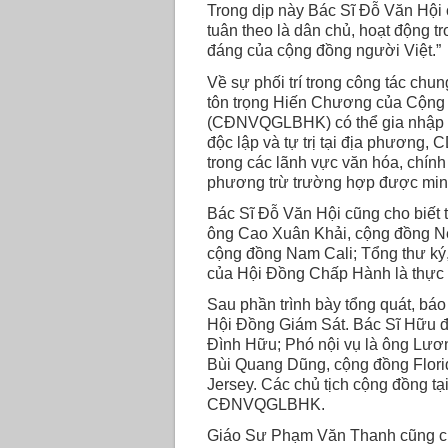
Trong dịp này Bác Sĩ Ðỗ Văn Hội cũ
tuân theo là dân chủ, hoạt động t
đáng của cộng đồng người Việt.”
Về sự phối trí trong công tác chu
tôn trọng Hiến Chương của Cộng
(CÐNVQGLBHK) có thể gia nhập v
độc lập và tự trị tại địa phương
trong các lãnh vực văn hóa, chính 
phương trừ trường hợp được minh 
Bác Sĩ Ðỗ Văn Hội cũng cho biết
ông Cao Xuân Khải, cộng đồng N
cộng đồng Nam Cali; Tổng thư ký
của Hội Ðồng Chấp Hành là thực
Sau phần trình bày tổng quát, báo
Hội Ðồng Giám Sát. Bác Sĩ Hữu đã
Ðình Hữu; Phó nội vụ là ông Lươ
Bùi Quang Dũng, cộng đồng Flori
Jersey. Các chủ tịch cộng đồng tạ
CÐNVQGLBHK.
Giáo Sư Phạm Văn Thanh cũng cho