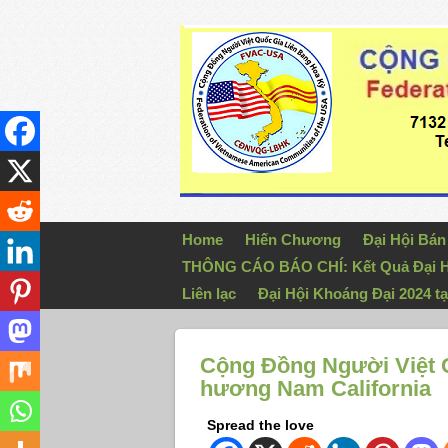
Home
Hiến Chương
Đại Hội Bá
THÔNG CÁO BÁO CHÍ: Kết Quả Đại H
Liên lạc
Đại Hội Khoáng Đại 2024 tạ
Cộng Ðồng Người Việt 
hương Nam California
Spread the love