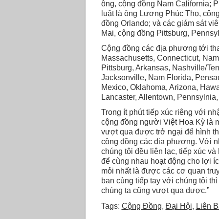
ông, cộng đồng Nam California; 
luật là ông Lương Phúc Thọ, cộn
đồng Orlando; và các giám sát v
Mai, cộng đồng Pittsburg, Pennsy
Cộng đồng các địa phương tới th
Massachusetts, Connecticut, Nam
Pittsburg, Arkansas, Nashville/Te
Jacksonville, Nam Florida, Pensa
Mexico, Oklahoma, Arizona, Hawai
Lancaster, Allentown, Pennsylnia
Trong ít phút tiếp xúc riêng với 
cộng đồng người Việt Hoa Kỳ là 
vượt qua được trở ngại để hình t
cộng đồng các địa phương. Với n
chúng tôi đều liên lạc, tiếp xúc 
để cùng nhau hoạt động cho lợi í
mỏi nhất là được các cơ quan tru
bạn cùng tiếp tay với chúng tôi t
chúng ta cũng vượt qua được.”
Tags:
Cộng Đồng
,
Đại Hội
,
Liên B