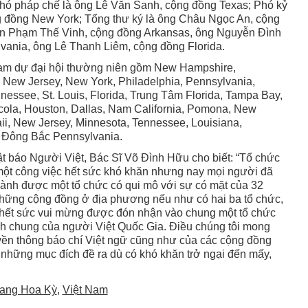
Phó pháp chế là ông Lê Văn Sanh, cộng đồng Texas; Phó kỷ
g đồng New York; Tổng thư ký là ông Châu Ngọc An, cộng
iên Phạm Thế Vinh, cộng đồng Arkansas, ông Nguyễn Ðình
lvania, ông Lê Thanh Liêm, cộng đồng Florida.
am dự đại hội thường niên gồm New Hampshire,
 New Jersey, New York, Philadelphia, Pennsylvania,
nnessee, St. Louis, Florida, Trung Tâm Florida, Tampa Bay,
cola, Houston, Dallas, Nam California, Pomona, New
i, New Jersey, Minnesota, Tennessee, Louisiana,
, Ðông Bắc Pennsylvania.
nhật báo Người Việt, Bác Sĩ Võ Ðình Hữu cho biết: “Tổ chức
một công việc hết sức khó khăn nhưng nay mọi người đã
hành được một tổ chức có qui mô với sự có mặt của 32
hững cộng đồng ở địa phương nếu như có hai ba tổ chức,
và hết sức vui mừng được đón nhận vào chung một tổ chức
ch chung của người Việt Quốc Gia. Ðiều chúng tôi mong
yền thông báo chí Việt ngữ cũng như của các cộng đồng
hì những mục đích đề ra dù có khó khăn trở ngại đến mấy,
ang Hoa Kỳ
,
Việt Nam