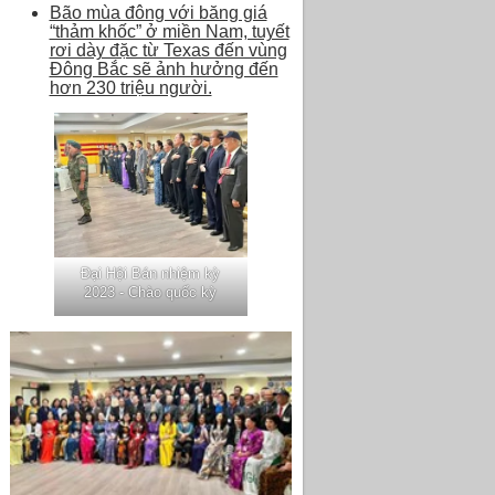
Bão mùa đông với băng giá
“thảm khốc” ở miền Nam, tuyết
rơi dày đặc từ Texas đến vùng
Đông Bắc sẽ ảnh hưởng đến
hơn 230 triệu người.
Đại Hội Bán nhiệm kỳ
2023 - Chào quốc kỳ