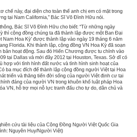
cơ chế này, đại diện cho toàn thể anh chị em có mặt trong
ng tại Nam California,” Bác Sĩ Võ Ðình Hữu nói.
 thông, Bác Sĩ Võ Ðình Hữu cho biết: “Từ những ngày
ỳ thì cộng đồng chúng ta đã thành lập được một Ban Ðại
ệt Nam Hoa Kỳ’ được thành lập vào ngày 19 tháng 6 năm
bang Florida. Khi thành lập, cộng đồng VN Hoa Kỳ đã soạn
n bản hoạt động. Sau đó Hiến Chương được tu chính vào
9 tại Dallas và mới đây 2012 tại Houston, Texas. Sở dĩ có
ù hợp với tình hình đất nước và tình hình sinh hoạt của
ó ba mục đích để thành lập cộng đồng người Việt tại Hoa
át triển và thăng tiến đời sống của người Việt định cư tại
chính đáng của người VN trong khuôn khổ luật pháp Hoa
óa VN, hỗ trợ mọi nỗ lực tranh đấu cho tự do, dân chủ và
hiên cứu tài liệu của Cộng Ðồng Người Việt Quốc Gia
Hình: Nguyên Huy/Người Việt)