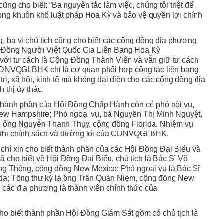
ng cho biết: “Ba nguyên tắc làm việc, chúng tôi triệt để
rong khuôn khổ luật pháp Hoa Kỳ và bảo vệ quyền lợi chính
ng, ba vị chủ tịch cũng cho biết các cộng đồng địa phương
 Ðồng Người Việt Quốc Gia Liên Bang Hoa Kỳ
ới tư cách là Cộng Ðồng Thành Viên và vẫn giữ tư cách
, CDNVQGLBHK chỉ là cơ quan phối hợp công tác liên bang
trị, xã hội, kinh tế mà không đại diện cho các cộng đồng địa
thị ủy thác.
 thành phần của Hội Ðồng Chấp Hành còn có phó nội vụ,
ew Hampshire; Phó ngoại vụ, bà Nguyễn Thị Minh Nguyệt,
, ông Nguyễn Thanh Thụy, cộng đồng Florida. Nhiệm vụ
 thi chính sách và đường lối của CDNVQGLBHK.
 chí xin cho biết thành phần của các Hội Ðồng Ðại Biểu và
 cho biết về Hội Ðồng Ðại Biểu, chủ tịch là Bác Sĩ Võ
ng Thông, cộng đồng New Mexico; Phó ngoại vụ là Bác Sĩ
da; Tổng thư ký là ông Trần Quán Niệm, cộng đồng New
i các địa phương là thành viên chính thức của
 biết thành phần Hội Ðồng Giám Sát gồm có chủ tịch là