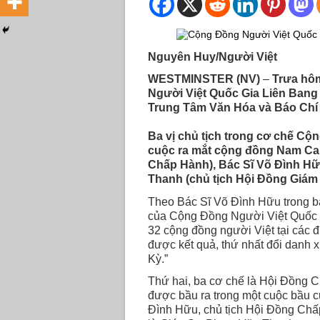
Nguyên Huy/Người Việt
WESTMINSTER (NV)
–
Trưa hôm
Người Việt Quốc Gia Liên Bang
Trung Tâm Văn Hóa và Báo Chí 
Ba vị chủ tịch trong cơ chế Cộ
cuộc ra mắt cộng đồng Nam Calif
Chấp Hành), Bác Sĩ Võ Ðình Hữu
Thanh (chủ tịch Hội Ðồng Giám 
Theo Bác Sĩ Võ Ðình Hữu trong ba
của Cộng Ðồng Người Việt Quốc Gi
32 cộng đồng người Việt tại các đ
được kết quả, thứ nhất đổi danh
Kỳ.”
Thứ hai, ba cơ chế là Hội Ðồng 
được bầu ra trong một cuộc bầu c
Ðình Hữu, chủ tịch Hội Ðồng Chấ