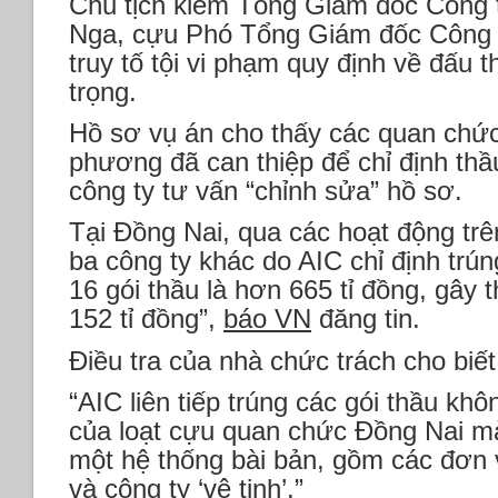
Chủ tịch kiêm Tổng Giám đốc Công 
Nga, cựu Phó Tổng Giám đốc Công t
truy tố tội vi phạm quy định về đấu
trọng.
Hồ sơ vụ án cho thấy các quan chứ
phương đã can thiệp để chỉ định thầ
công ty tư vấn “chỉnh sửa” hồ sơ.
Tại Đồng Nai, qua các hoạt động trên
ba công ty khác do AIC chỉ định trúng
16 gói thầu là hơn 665 tỉ đồng, gây 
152 tỉ đồng”,
báo VN
đăng tin.
Điều tra của nhà chức trách cho biết
“AIC liên tiếp trúng các gói thầu khô
của loạt cựu quan chức Đồng Nai mà
một hệ thống bài bản, gồm các đơn v
và công ty ‘vệ tinh’.”