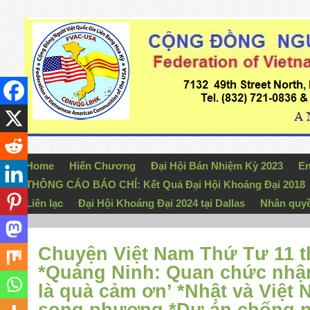
Home
Hiến Chương
Đại Hội Bán Nhiệm Kỳ 2023
En
THÔNG CÁO BÁO CHÍ: Kết Quả Đại Hội Khoáng Đại 2018
Liên lạc
Đại Hội Khoáng Đại 2024 tại Dallas
Nhân quy
Chuyện Việt Nam Thứ Tư 11 t
*Quảng Ninh: Quan chức nhận
là quà cảm ơn’ *Nhật và Việt