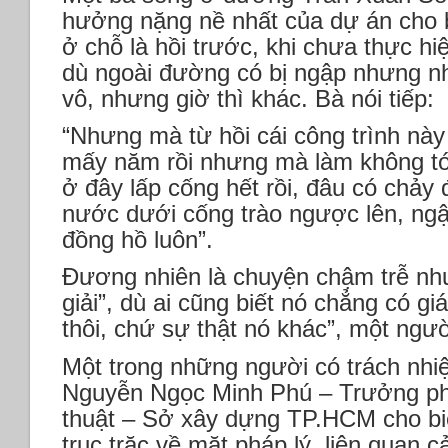
hưởng nặng nề nhất của dự án cho bi
ở chỗ là hồi trước, khi chưa thực h
dù ngoài đường có bị ngập nhưng n
vô, nhưng giờ thì khác. Bà nói tiếp:
“Nhưng mà từ hồi cái công trình này 
mấy năm rồi nhưng mà làm không tới
ở đây lấp cống hết rồi, đâu có chảy
nước dưới cống trào ngược lên, ng
đồng hồ luôn”.
Đương nhiên là chuyện chậm trễ như 
giải”, dù ai cũng biết nó chẳng có giá 
thôi, chứ sự thật nó khác”, một ngườ
Một trong những người có trách nhi
Nguyễn Ngọc Minh Phú – Trưởng phò
thuật – Sở xây dựng TP.HCM cho biết
trục trặc về mặt pháp lý, liên qua