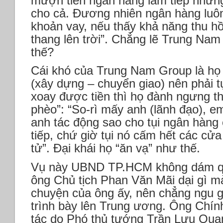
mượn tiền ngân hàng làm tiếp nhưn
cho cả. Đương nhiên ngân hàng luôn
khoản vay, nếu thấy khả năng thu hồ
thang lên trời”. Chẳng lẽ Trung Nam 
thế?
Cái khó của Trung Nam Group là họ 
(xây dựng – chuyển giao) nên phải t
xoay được tiền thì họ đành ngưng thi
phèo”: “So-rì mấy anh (lãnh đạo), e
anh tác động sao cho tụi ngân hàng
tiếp, chứ giờ tụi nó cấm hết các cử
tử”. Đại khái họ “ăn vạ” như thế.
Vụ này UBND TP.HCM không dám qu
ông Chủ tịch Phan Văn Mãi dại gì mà
chuyện của ông ấy, nên chẳng ngu gì
trình bày lên Trung ương. Ông Chính
tác do Phó thủ tướng Trần Lưu Quan