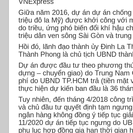
VNExpress
Giữa năm 2016, dự án dự án chống 
triệu đô la Mỹ) được khởi công với 
do triều, ứng phó biến đổi khí hậu 
triệu dân ven sông Sài Gòn và trung
Hồi đó, lãnh đạo thành ủy Đinh La 
Thành Phong là chủ tịch UBND thàn
Dự án được đầu tư theo phương th
dựng – chuyển giao) do Trung Nam G
phí do UBND TP.HCM trả (tiền mặt và
thực hiện dự kiến ban đầu là 36 thá
Tuy nhiên, đến tháng 4/2018 công t
và chủ đầu tư quyết định tạm ngưng 
ngân hàng không đồng ý tiếp tục giả
11/2020 dự án tiếp tục ngưng do U
phụ lục hợp đồng gia hạn thời gian 