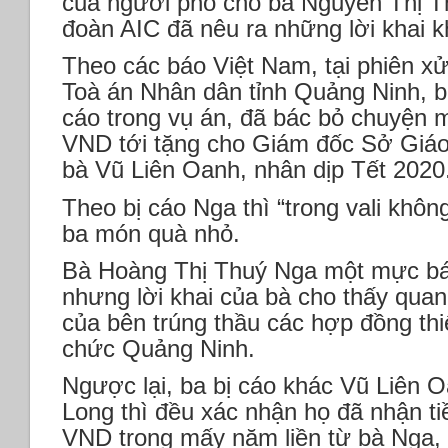
của người phó cho bà Nguyễn Thị T
đoàn AIC đã nêu ra những lời khai k
Theo các báo Việt Nam, tại phiên x
Toà án Nhân dân tỉnh Quảng Ninh, b
cáo trong vụ án, đã bác bỏ chuyện m
VND tới tặng cho Giám đốc Sở Giáo
bà Vũ Liên Oanh, nhân dịp Tết 2020
Theo bị cáo Nga thì “trong vali không
ba món quà nhỏ.
Bà Hoàng Thị Thuý Nga một mực bác 
nhưng lời khai của bà cho thấy quan 
của bên trúng thầu các hợp đồng thi
chức Quảng Ninh.
Ngược lại, ba bị cáo khác Vũ Liên 
Long thì đều xác nhận họ đã nhận ti
VND trong mấy năm liền từ bà Nga,