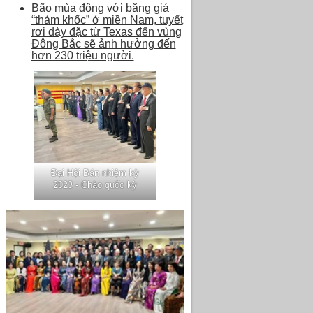
Bão mùa đông với băng giá
“thảm khốc” ở miền Nam, tuyết
rơi dày đặc từ Texas đến vùng
Đông Bắc sẽ ảnh hưởng đến
hơn 230 triệu người.
Đại Hội Bán nhiệm kỳ
2023 - Chào quốc kỳ