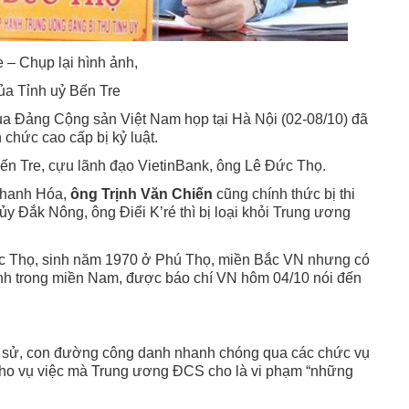
 – Chụp lại hình ảnh,
ủa Tỉnh uỷ Bến Tre
ủa Đảng Cộng sản Việt Nam họp tại Hà Nội (02-08/10) đã
 chức cao cấp bị kỷ luật.
Bến Tre, cựu lãnh đạo VietinBank, ông Lê Đức Thọ.
 Thanh Hóa,
ông Trịnh Văn Chiến
cũng chính thức bị thi
ủy Đắk Nông, ông Điểi K’ré thì bị loại khỏi Trung ương
c Thọ, sinh năm 1970 ở Phú Thọ, miền Bắc VN nhưng có
tỉnh trong miền Nam, được báo chí VN hôm 04/10 nói đến
ểu sử, con đường công danh nhanh chóng qua các chức vụ
ho vụ việc mà Trung ương ĐCS cho là vi phạm “những