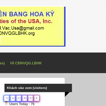
es)
Về CĐNVQG.LBHK
Khách vào xem (visitors)
1
5
2
9
6
9
Users Today : 76