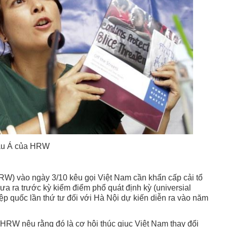
hâu Á của HRW
W) vào ngày 3/10 kêu gọi Việt Nam cần khẩn cấp cải tổ
a ra trước kỳ kiểm điểm phổ quát định kỳ (universial
ệp quốc lần thứ tư đối với Hà Nội dự kiến diễn ra vào năm
HRW nêu rằng đó là cơ hội thúc giục Việt Nam thay đổi