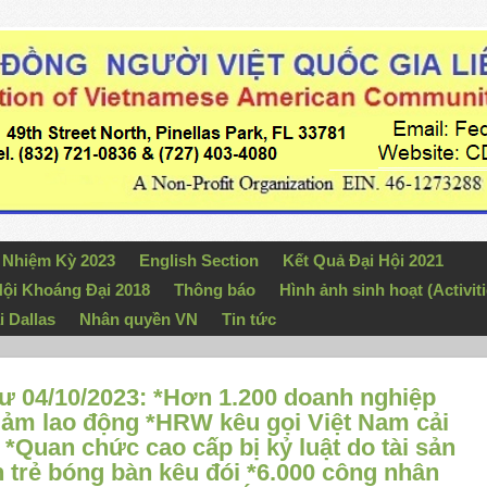
n Nhiệm Kỳ 2023
English Section
Kết Quả Đại Hội 2021
ội Khoáng Đại 2018
Thông báo
Hình ảnh sinh hoạt (Activiti
i Dallas
Nhân quyền VN
Tin tức
 04/10/2023: *Hơn 1.200 doanh nghiệp
giảm lao động *HRW kêu gọi Việt Nam cải
*Quan chức cao cấp bị kỷ luật do tài sản
n trẻ bóng bàn kêu đói *6.000 công nhân