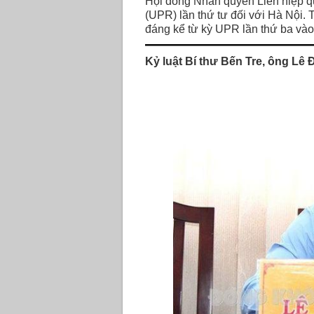
Hội đồng Nhân quyền Liên hiệp qu
(UPR) lần thứ tư đối với Hà Nội. 
đáng kể từ kỳ UPR lần thứ ba vào
Kỷ luật Bí thư Bến Tre, ông Lê 