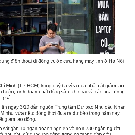
ụng điện thoại di động trước cửa hàng máy tính ở Hà Nội
hí Minh (TP HCM) trong quý ba vừa qua phải cắt giảm lao
n buôn, kinh doanh bất động sản, kho bãi và các hoạt động
g sắt.
n tin ngày 3/10 dẫn nguồn Trung tâm Dự báo Nhu cầu Nhân
M như vừa nêu; đồng thời đưa ra dự báo trong năm nay
t giảm lao động.
ảo sát gần 10 ngàn doanh nghiệp và hơn 230 ngàn người
và nhu cầu sử dụng lao động trong ba tháng gần đây.