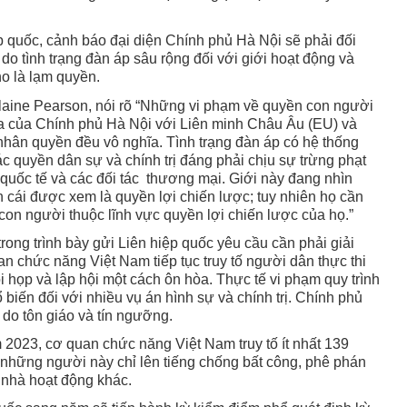
p quốc, cảnh báo đại diện Chính phủ Hà Nội sẽ phải đối
do tình trạng đàn áp sâu rộng đối với giới hoạt động và
ho là lạm quyền.
ine Pearson, nói rõ “Những vi phạm về quyền con người
ứa của Chính phủ Hà Nội với Liên minh Châu Âu (EU) và
hân quyền đều vô nghĩa. Tình trạng đàn áp có hệ thống
c quyền dân sự và chính trị đáng phải chịu sự trừng phạt
quốc tế và các đối tác thương mại. Giới này đang nhìn
ến cái được xem là quyền lợi chiến lược; tuy nhiên họ cần
con người thuộc lĩnh vực quyền lợi chiến lược của họ.”
rong trình bày gửi Liên hiệp quốc yêu cầu cần phải giải
an chức năng Việt Nam tiếp tục truy tố người dân thực thi
i họp và lập hội một cách ôn hòa. Thực tế vi phạm quy trình
 biến đối với nhiều vụ án hình sự và chính trị. Chính phủ
do tôn giáo và tín ngưỡng.
023, cơ quan chức năng Việt Nam truy tố ít nhất 139
 những người này chỉ lên tiếng chống bất công, phê phán
 nhà hoạt động khác.