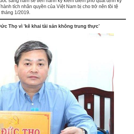
ốc sang năm sẽ tiến hành kỳ kiểm điểm phổ quát định kỳ
Thành tích nhân quyền của Việt Nam bị cho trở nên tồi tệ
 tháng 1/2019.
Đức Thọ vì ‘kê khai tài sản không trung thực’