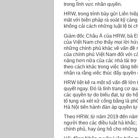
trong lĩnh vực nhân quyền.
HRW, trong trình bày gửi Liên hiệ
mặt với biện pháp rà soát kỹ càng 
không cải cách những luật lệ bị c
Giám đốc Châu Á của HRW, bà Ela
của Việt Nam cho thấy mọi lời h
những chính phủ khác về vấn đề n
của chính phủ Việt Nam đối với cá
nặng hơn nữa của các nhà tài trợ 
theo cách khác trong việc tăng ti
nhận ra rằng viêc thúc đẩy quyền 
HRW liệt kê ra một số vấn đề lớn t
quyết ngay. Đó là tình trạng cơ qu
các quyền tự do biểu đạt, tự do hộ
tố tụng và xét xử công bằng là phổ
Hà Nội tiến hành đàn áp quyền tự 
Theo HRW, từ năm 2019 đến năm 2
người theo các điều luật hà khắc;
chính phủ, hay ủng hộ cho những