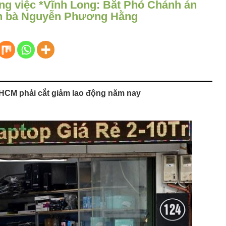
ng việc *Vĩnh Long: Bắt Phó Chánh án
án bà Nguyễn Phương Hằng
 HCM phải cắt giảm lao động năm nay