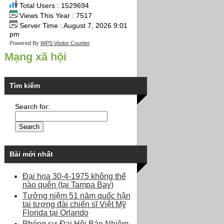
Total Users : 1529694
Views This Year : 7517
Server Time : August 7, 2026 9:01
pm
Powered By
WPS Visitor Counter
Mạng xã hội
Tìm kiếm
Search for:
Bài mới nhất
Đại họa 30-4-1975 không thể
nào quên (tại Tampa Bay)
Tưởng niệm 51 năm quốc hận
tại tượng đài chiến sĩ Việt Mỹ
Florida tại Orlando
Phóng sự Đại Hội Bán Nhiệm