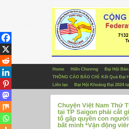
Home
Hiến Chương
Đại Hội Bá
THÔNG CÁO BÁO CHÍ: Kết Quả Đại H
Liên lạc
Đại Hội Khoáng Đại 2024 tạ
Chuyện Việt Nam Thứ Tư
tại TP Saigon phải cắt 
tổ gấp quyền con người 
bất minh *Vận động viê