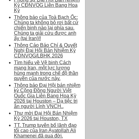
Kỳ CĐNVQG Liên Bang Hoa
Kỳ
Thông báo của Toà Bạch Ốc:
Chúng ta không bỏ rơi bất cứ
chiến binh nào lại phía sau.
Chúng ta giải cứu được anh
ấy (tại Iran)!!
Thông Cáo Báo Chí & Quyết
Nghị Đại Hội Bán Nhiệm Kỳ
CDNVQG/LBHK 2026
Tìm hiểu về Vệ binh Cách
mạng Iran, một lực lượng
hùng mạnh trong chế độ thần
quyền của nước này.
Thông báo Đại Hội bán nhiệm
kỳ Cộng Đồng Người Việt
Quốc Gia Liên Bang Hoa Kỳ
2026 tại Houston – Dạ tiệc tri
ân người Lính VNCH..
Thư mời Đại Hội Bán Nhiệm
Kỳ 2026 tại Houston, TX
TT. Trump tuyên bố lãnh đạo
tối cao của Iran Ayatollah Ali
Khamenei đã qua đời.