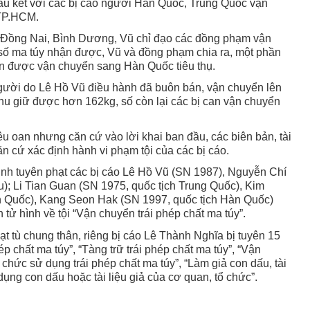
ấu kết với các bị cáo người Hàn Quốc, Trung Quốc vận
TP.HCM.
, Đồng Nai, Bình Dương, Vũ chỉ đạo các đồng phạm vận
số ma túy nhận được, Vũ và đồng phạm chia ra, một phần
ần được vận chuyển sang Hàn Quốc tiêu thụ.
người do Lê Hồ Vũ điều hành đã buôn bán, vận chuyển lên
thu giữ được hơn 162kg, số còn lại các bị can vận chuyển
u oan nhưng căn cứ vào lời khai ban đầu, các biên bản, tài
ăn cứ xác định hành vi phạm tội của các bị cáo.
ịnh tuyên phạt các bị cáo Lê Hồ Vũ (SN 1987), Nguyễn Chí
; Li Tian Guan (SN 1975, quốc tịch Trung Quốc), Kim
n Quốc), Kang Seon Hak (SN 1997, quốc tịch Hàn Quốc)
ử hình về tội “Vận chuyển trái phép chất ma túy”.
hạt tù chung thân, riêng bị cáo Lê Thành Nghĩa bị tuyên 15
ép chất ma túy”, “Tàng trữ trái phép chất ma túy”, “Vận
 chức sử dụng trái phép chất ma túy”, “Làm giả con dấu, tài
dụng con dấu hoặc tài liệu giả của cơ quan, tổ chức”.