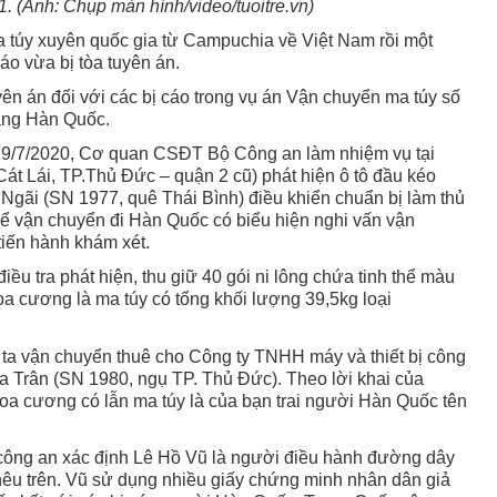
1. (Ảnh: Chụp màn hình/video/tuoitre.vn)
túy xuyên quốc gia từ Campuchia về Việt Nam rồi một
áo vừa bị tòa tuyên án.
 án đối với các bị cáo trong vụ án Vận chuyển ma túy số
sang Hàn Quốc.
19/7/2020, Cơ quan CSĐT Bộ Công an làm nhiệm vụ tại
t Lái, TP.Thủ Đức – quận 2 cũ) phát hiện ô tô đầu kéo
 Ngãi (SN 1977, quê Thái Bình) điều khiển chuẩn bị làm thủ
để vận chuyển đi Hàn Quốc có biểu hiện nghi vấn vận
tiến hành khám xét.
ều tra phát hiện, thu giữ 40 gói ni lông chứa tinh thể màu
oa cương là ma túy có tổng khối lượng 39,5kg loại
h ta vận chuyển thuê cho Công ty TNHH máy và thiết bị công
 Trân (SN 1980, ngụ TP. Thủ Đức). Theo lời khai của
oa cương có lẫn ma túy là của bạn trai người Hàn Quốc tên
, công an xác định Lê Hồ Vũ là người điều hành đường dây
êu trên. Vũ sử dụng nhiều giấy chứng minh nhân dân giả