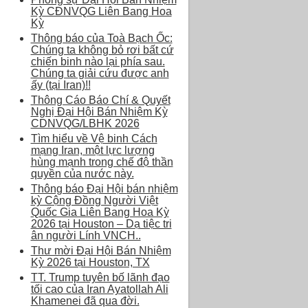
Kỳ CĐNVQG Liên Bang Hoa
Kỳ
Thông báo của Toà Bạch Ốc:
Chúng ta không bỏ rơi bất cứ
chiến binh nào lại phía sau.
Chúng ta giải cứu được anh
ấy (tại Iran)!!
Thông Cáo Báo Chí & Quyết
Nghị Đại Hội Bán Nhiệm Kỳ
CDNVQG/LBHK 2026
Tìm hiểu về Vệ binh Cách
mạng Iran, một lực lượng
hùng mạnh trong chế độ thần
quyền của nước này.
Thông báo Đại Hội bán nhiệm
kỳ Cộng Đồng Người Việt
Quốc Gia Liên Bang Hoa Kỳ
2026 tại Houston – Dạ tiệc tri
ân người Lính VNCH..
Thư mời Đại Hội Bán Nhiệm
Kỳ 2026 tại Houston, TX
TT. Trump tuyên bố lãnh đạo
tối cao của Iran Ayatollah Ali
Khamenei đã qua đời.