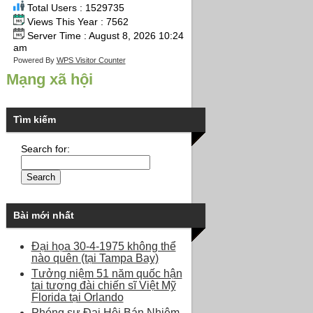
Total Users : 1529735
Views This Year : 7562
Server Time : August 8, 2026 10:24
am
Powered By
WPS Visitor Counter
Mạng xã hội
Tìm kiếm
Search for:
Bài mới nhất
Đại họa 30-4-1975 không thể
nào quên (tại Tampa Bay)
Tưởng niệm 51 năm quốc hận
tại tượng đài chiến sĩ Việt Mỹ
Florida tại Orlando
Phóng sự Đại Hội Bán Nhiệm