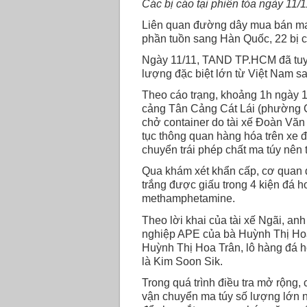
Các bị cáo tại phiên tòa ngày 11/1
Liên quan đường dây mua bán ma 
phần tuồn sang Hàn Quốc, 22 bị c
Ngày 11/11, TAND TP.HCM đã tuyên
lượng đặc biệt lớn từ Việt Nam 
Theo cáo trạng, khoảng 1h ngày 
cảng Tân Cảng Cát Lái (phường Cá
chở container do tài xế Đoàn Văn
tục thông quan hàng hóa trên xe 
chuyển trái phép chất ma túy nên 
Qua khám xét khẩn cấp, cơ quan đi
trắng được giấu trong 4 kiện đá h
methamphetamine.
Theo lời khai của tài xế Ngãi, an
nghiệp APE của bà Huỳnh Thị Hoa
Huỳnh Thị Hoa Trân, lô hàng đá h
là Kim Soon Sik.
Trong quá trình điều tra mở rộng
vận chuyển ma túy số lượng lớn n