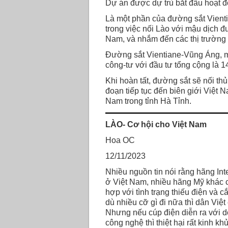
Dự án được dự trù bắt đầu hoạt 
Là một phần của đường sắt Vienti
trong việc nối Lào với mậu dịch đ
Nam, và nhắm đến các thị trường
Đường sắt Vientiane-Vũng Áng, m
công-tư với đầu tư tổng cộng là 1
Khi hoàn tất, đường sắt sẽ nối t
đoạn tiếp tục đến biên giới Việt 
Nam trong tỉnh Hà Tỉnh.
LÀO- Cơ hội cho Việt Nam
Hoa OC
12/11/2023
Nhiều nguồn tin nói rằng hãng Int
ở Việt Nam, nhiều hãng Mỹ khác c
hợp với tình trạng thiếu điện và 
dù nhiều cỡ gì đi nữa thì dân Việ
Nhưng nếu cúp điện diễn ra với d
công nghệ thì thiệt hại rất kinh 