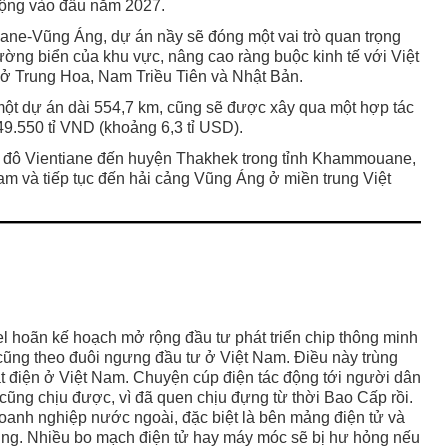
động vào đầu năm 2027.
ane-Vũng Áng, dự án nầy sẽ đóng một vai trò quan trọng
ường biển của khu vực, nâng cao ràng buộc kinh tế với Việt
 ở Trung Hoa, Nam Triều Tiên và Nhật Bản.
ột dự án dài 554,7 km, cũng sẽ được xây qua một hợp tác
49.550 tỉ VND (khoảng 6,3 tỉ USD).
hủ đô Vientiane đến huyện Thakhek trong tỉnh Khammouane,
Nam và tiếp tục đến hải cảng Vũng Áng ở miền trung Việt
el hoãn kế hoạch mở rộng đầu tư phát triển chip thông minh
ũng theo đuôi ngưng đầu tư ở Việt Nam. Điều này trùng
cắt điện ở Việt Nam. Chuyện cúp điện tác động tới người dân
t cũng chịu được, vì đã quen chịu đựng từ thời Bao Cấp rồi.
oanh nghiệp nước ngoài, đặc biệt là bên mảng điện tử và
khủng. Nhiều bo mạch điện tử hay máy móc sẽ bị hư hỏng nếu