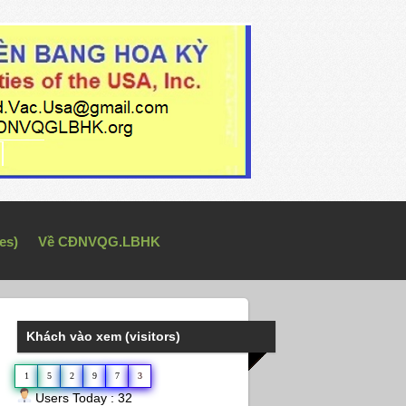
es)
Về CĐNVQG.LBHK
Khách vào xem (visitors)
1
5
2
9
7
3
Users Today : 32