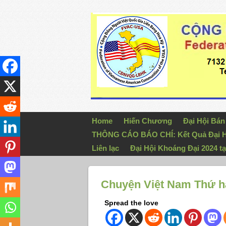
Home
Hiến Chương
Đại Hội Bá
THÔNG CÁO BÁO CHÍ: Kết Quả Đại H
Liên lạc
Đại Hội Khoáng Đại 2024 tạ
Chuyện Việt Nam Thứ ha
Spread the love