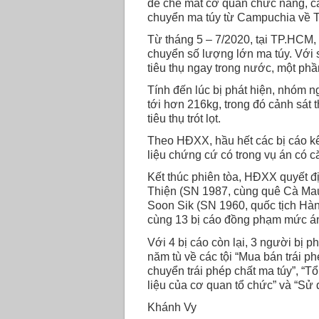
để che mắt cơ quan chức năng, c
chuyển ma túy từ Campuchia về 
Từ tháng 5 – 7/2020, tại TP.HCM
chuyển số lượng lớn ma túy. Với 
tiêu thụ ngay trong nước, một ph
Tính đến lúc bị phát hiện, nhóm 
tới hơn 216kg, trong đó cảnh sát 
tiêu thụ trót lọt.
Theo HĐXX, hầu hết các bị cáo kê
liệu chứng cứ có trong vụ án có c
Kết thúc phiên tòa, HĐXX quyết đ
Thiện (SN 1987, cùng quê Cà Mau)
Soon Sik (SN 1960, quốc tịch Hà
cùng 13 bị cáo đồng phạm mức án t
Với 4 bị cáo còn lại, 3 người bị p
năm tù về các tội “Mua bán trái ph
chuyển trái phép chất ma túy”, “Tổ
liệu của cơ quan tổ chức” và “Sử 
Khánh Vy