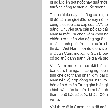
bị ngắt điện đột ngột hay quá thời
thường công ty điện quốc doanh 
Theo cái đà này thì hãng xưởng n
lẽ để trấn an giới đầu tư này nên
cũng biết sếp cao cấp của EVN to
đảng. Chuyện đưa cán bộ cao cấp 
Nam là một lựa chọn kém khôn ngo
chiến lược, nên vận động nguồn l
ở các thành phố lớn, nhà nước ch
thì dân Việt Nam mới đủ điện. Đơn 
ở Quận Cam, một cái ở San Diego 
có đối thủ cạnh tranh về giá và d
Việt Nam mới khai thác đất hiếm, 
bán dẫn. Hai ngành công nghiệp nà
tinh chế các thành phần kim loại ch
Nam nên ký hợp đồng dài hạn với 
bán dẫn ở miền Trung gần biên giớ
chính và nhân lực lớn hơn Lào nh
thành phố Lào sát cửa khẩu. Có n
vững.
Với thực tế là Campuchia đã ngả