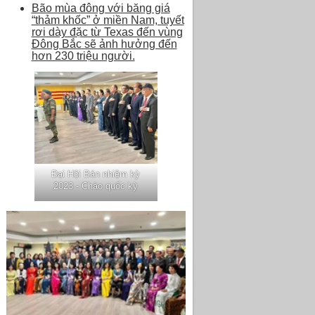
Bão mùa đông với băng giá
“thảm khốc” ở miền Nam, tuyết
rơi dày đặc từ Texas đến vùng
Đông Bắc sẽ ảnh hưởng đến
hơn 230 triệu người.
Đại Hội Bán nhiệm kỳ
2023 - Chào quốc kỳ