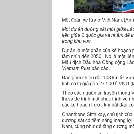
Một đoàn xe lửa ở Việt Nam. [Ản
Một dự án đường sắt mới giữa Lào 
liền giữa 2 quốc gia và nhằm để t
trong khu vực.
Dự án là một phần của kế hoạch p
tầm nhìn đến 2050. Nó là một li
Mậu dịch Dầu hỏa Công cộng Lào 
Vietnam Plus
báo cáo.
Bao gồm chiều dài 103 km từ Vũ
tính có trị giá gần 27.500 tỉ VND 
Theo các nguồn tin truyền thông V
thi và đệ trình một phúc trình về 
các kế hoạch trước khi bắt đầu cô
Chanthone Sitthixay, chủ tịch của 
đường sắt có tiềm năng mang lợi í
Nam, cũng như để tăng cường mối 