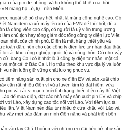
 gian của pin dự phòng, và họ không thể khiếu nại bồi
EVN mang họ Lỗ, tự Triền Miên.
ước ngoài sẽ bỏ chạy hết, nhất là mảng công nghệ cao. Có
 Việt Nam đem ra xử mấy tên xó của EVN để thí chốt, dù ai
àn là đảng viên cao cấp, có người là uỷ viên trung ương
làm chủ tịch hay tổng giám đốc tổng công ty điện lực Việt
an nhất của chính phủ. Điện là mặt hàng thiết yếu và
ực toàn dân, nên cho các công ty điện lực tư nhân đấu thầu
ỉ lo các khu công nghiệp, quốc lộ và nông thôn. Có như vậy
cử, bang Cali có ít nhất là 3 công ty điện tư nhân, một cái
và một cái ở Bắc Cali. Họ thầu theo khu vực địa lý và luôn
ịch vụ nên luôn giữ vững chất lượng phục vụ.
có tiềm năng sản xuất pin cho xe điện EV và sản xuất chip
y cần rất nhiều điện vì vừa luyện kim từ đất hiếm, vừa
o pin và các vi mạch. Với tình trạng thiếu điện này thì Việt
Lào để mua điện, đặt các nhà máy sản xuất pin EV và chip
i với Lào, xây dựng cao tốc nối với Lào. Với tiềm lực tài
iều lần, Việt Nam nên đầu tư nhiều ở cửa khẩu với Lào và
hư vậy mới bảo đảm an ninh điện năng và phát triển bền
 hẳn vào tay Chú Thoòng với những ưu đãi béo bở như sân