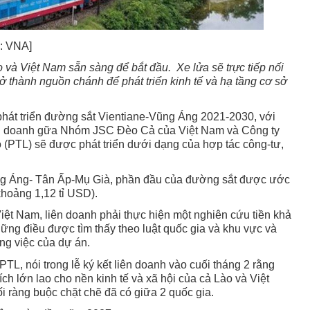
h: VNA]
và Việt Nam sẵn sàng để bắt đầu. Xe lửa sẽ trực tiếp nối
rở thành nguồn chánh để phát triển kinh tế và hạ tầng cơ sở
hát triển đường sắt Vientiane-Vũng Áng 2021-2030, với
ên doanh gữa Nhóm JSC Đèo Cả của Việt Nam và Công ty
(PTL) sẽ được phát triển dưới dạng của hợp tác công-tư,
ng Áng- Tân Ấp-Mụ Già, phần đầu của đường sắt được ước
(khoảng 1,12 tỉ USD).
iệt Nam, liên doanh phải thực hiện một nghiên cứu tiền khả
những điều được tìm thấy theo luật quốc gia và khu vực và
ng việc của dự án.
PTL, nói trong lễ ký kết liên doanh vào cuối tháng 2 rằng
ch lớn lao cho nền kinh tế và xã hội của cả Lào và Việt
ràng buộc chặt chẽ đã có giữa 2 quốc gia.