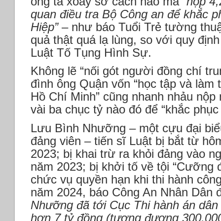
ông ta xoay sở cách nào mà
“nộp 4,
quan điều tra Bộ Công an để khắc p
Hiệp”
– như báo Tuổi Trẻ tường thu
quả thật quá lạ lùng, so với quy đị
Luật Tố Tụng Hình Sự.
Không lẽ “nối gót người đồng chí tru
đình ông Quận vốn “học tập và làm
Hồ Chí Minh” cũng nhanh nhảu nộp m
vài ba chục tỷ nào đó để “khắc phục 
Lưu Bình Nhưỡng – một cựu đại biể
đảng viên – tiến sĩ Luật bị bắt từ 
2023; bị khai trừ ra khỏi đảng vào 
năm 2023; bị khởi tố về tội “Cưỡng đ
chức vụ quyền hạn khi thi hành côn
năm 2024, báo Công An Nhân Dân đ
Nhưỡng đã tới Cục Thi hành án dân 
hơn 7 tỷ đồng (tương đương 300.00