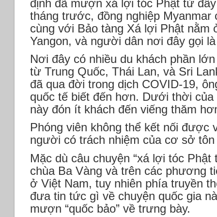
định đã mượn xá lợi tóc Phật từ đây
tháng trước, đồng nghiệp Myanmar c
cùng với Bảo tàng Xá lợi Phật nằm 
Yangon, và người dân nơi đây gọi là 
Nơi đây có nhiều du khách phần lớn
từ Trung Quốc, Thái Lan, và Sri Lank
đã qua đời trong dịch COVID-19, ô
quốc tế biết đến hơn. Dưới thời củ
này đón ít khách đến viếng thăm hơ
Phóng viên không thể kết nối được 
người có trách nhiệm của cơ sở tôn 
Mặc dù câu chuyện “xá lợi tóc Phật
chùa Ba Vàng và trên các phương ti
ở Việt Nam, tuy nhiên phía truyền 
đưa tin tức gì về chuyện quốc gia n
mượn “quốc bảo” về trưng bày.