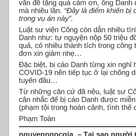
vấn đề tặng quà cảm ơn, ông Danh đ
mà nhiều lần.
“Đây là điểm khiến bị 
trong vụ án này”.
Luật sư viện Công còn dẫn nhiều tìn
Danh như: tự nguyện nộp 50 triệu đ
quả, có nhiều thành tích trong công 
đơn xin giảm nhẹ…
Đặc biệt, bị cáo Danh từng xin nghỉ
COVID-19 nên tiếp tục ở lại chống d
tuyến đầu…
Từ những căn cứ đã nêu, luật sư C
cân nhắc để bị cáo Danh được miễn
(phạm tội trong hoàn cảnh, tình thế c
Phạm Toàn
nguyenngocgia – Tại sao người 