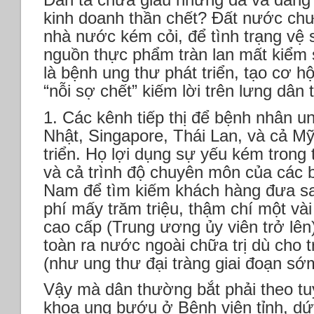
kinh doanh thần chết? Đất nước chư
nhà nước kém cỏi, để tình trạng vệ 
nguồn thực phẩm tràn lan mất kiểm s
là bệnh ung thư phát triển, tạo cơ h
“nỗi sợ chết” kiếm lời trên lưng dân
1. Các kênh tiếp thị để bệnh nhân 
Nhật, Singapore, Thái Lan, và cả M
triển. Họ lợi dụng sự yếu kém trong 
và cả trình độ chuyên môn của các b
Nam để tìm kiếm khách hàng đưa sa
phí mấy trăm triệu, thậm chí một và
cao cấp (Trung ương ủy viên trở lên
toàn ra nước ngoài chữa trị dù cho t
(như ung thư đại tràng giai đoạn sớ
Vậy mà dân thường bắt phải theo tuy
khoa ung bướu ở Bệnh viện tỉnh, dứ