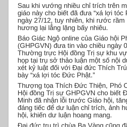
Sau khi vướng nhiều chỉ trích trên 
giáo này cho biết đã đưa “xá lợi tóc
ngày 27/12, tuy nhiên, khi rước rầm r
hương lại lẳng lặng bấy nhiêu.
Báo Giác Ngộ online của Giáo hội P
(GHPGVN) đưa tin vào chiều ngày 0
Thường trực Hội đồng Trị sự khu vự
họp tại trụ sở thảo luận một số nội 
xét kỷ luật đối với Đại đức Thích Tr
bày “xá lợi tóc Đức Phật.”
Thượng tọa Thích Đức Thiện, Phó C
Hội đồng Trị sự GHPGVN cho biết Đ
Minh đã nhận lỗi trước Giáo hội, tăn
đáng tiếc để dư luận chỉ trích, ảnh 
hội, khiến dư luận hoang mang.
Đại đức trụ trì chùa Ba Vàng cũng đ