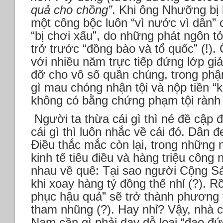
quả cho chồng”
. Khi ông Nhưỡng bị 
một công bộc luôn “vì nước vì dân” 
“bị chơi xấu”, do những phát ngôn tỏ 
trở trước “đồng bào và tổ quốc” (!). 
với nhiều năm trực tiếp đứng lớp gi
đỡ cho vô số quần chúng, trong phận
gì mau chóng nhận tội và nộp tiền “
không có bằng chứng phạm tội rành 
Người ta thừa cái gì thì né đề cập đ
cái gì thì luôn nhắc về cái đó. Dân 
Điều thắc mắc còn lại, trong những
kinh tế tiêu điều và hàng triệu công 
nhau về quê: Tại sao người Cộng Sả
khi xoay hàng tỷ đồng thế nhỉ (?). Rồ
phục hậu quả” sẽ trở thành phương 
tham nhũng (?). Hay nhỉ? Vậy, nhà
Nam cần gì phải dạy dỗ loại “đạo đứ