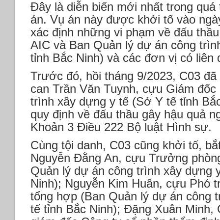
Đây là diễn biến mới nhất trong quá 
án. Vụ án này được khởi tố vào ngà
xác định những vi phạm về đấu thầu
AIC và Ban Quản lý dự án công trìn
tỉnh Bắc Ninh) và các đơn vị có liên
Trước đó, hồi tháng 9/2023, C03 đã 
can Trần Văn Tuynh, cựu Giám đốc 
trình xây dựng y tế (Sở Y tế tỉnh Bắ
quy định về đấu thầu gây hậu quả ng
Khoản 3 Điều 222 Bộ luật Hình sự.
Cùng tội danh, C03 cũng khởi tố, bắ
Nguyễn Đằng An, cựu Trưởng phòng
Quản lý dự án công trình xây dựng y
Ninh); Nguyễn Kim Huân, cựu Phó 
tổng hợp (Ban Quản lý dự án công t
tế tỉnh Bắc Ninh); Đặng Xuân Minh,