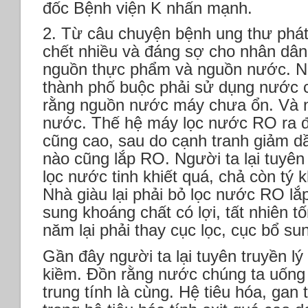
đốc Bệnh viện K nhấn mạnh.
2. Từ câu chuyện bệnh ung thư phát
chết nhiều và đáng sợ cho nhân dân
nguồn thực phẩm và nguồn nước. Ng
thành phố buộc phải sử dụng nước 
rằng nguồn nước máy chưa ổn. Và 
nước. Thế hệ máy lọc nước RO ra đ
cũng cao, sau do cạnh tranh giảm dầ
nào cũng lắp RO. Người ta lại tuyê
lọc nước tinh khiết quá, chả còn tý 
Nhà giàu lại phải bỏ lọc nước RO l
sung khoáng chất có lợi, tất nhiên 
năm lại phải thay cục lọc, cục bổ s
Gần đây người ta lại tuyên truyền l
kiềm. Đồn rằng nước chúng ta uống 
trung tính là cùng. Hệ tiêu hóa, gan 