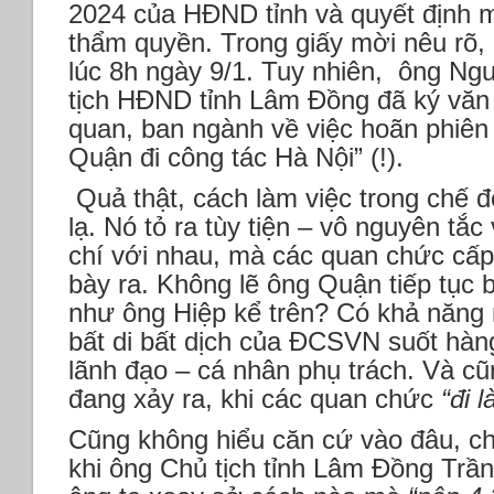
2024 của HĐND tỉnh và quyết định m
thẩm quyền. Trong giấy mời nêu rõ, 
lúc 8h ngày 9/1. Tuy nhiên, ông N
tịch HĐND tỉnh Lâm Đồng đã ký văn 
quan, ban ngành về việc hoãn phiên
Quận đi công tác Hà Nội” (!).
Quả thật, cách làm việc trong chế đ
lạ. Nó tỏ ra tùy tiện – vô nguyên tắ
chí với nhau, mà các quan chức cấp
bày ra. Không lẽ ông Quận tiếp tục b
như ông Hiệp kể trên? Có khả năng 
bất di bất dịch của ĐCSVN suốt hàn
lãnh đạo – cá nhân phụ trách. Và cũ
đang xảy ra, khi các quan chức
“đi 
Cũng không hiểu căn cứ vào đâu, ch
khi ông Chủ tịch tỉnh Lâm Đồng Trần 