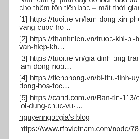
cho thêm tốn tiền bạc – mất thời gia
[1] https://tuoitre.vn/lam-dong-xin-p
vang-cuoc-ho…
[2] https://thanhnien.vn/truoc-khi-bi
van-hiep-kh…
[3] https://tuoitre.vn/gia-dinh-ong-tr
lam-dong-nop…
[4] https://tienphong.vn/bi-thu-tinh-
dong-hoa-toc…
[5] https://cand.com.vn/Ban-tin-113
loi-dung-chuc-vu-…
nguyenngocgia’s blog
https://www.rfavietnam.com/node/7