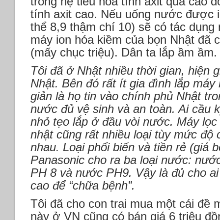
trong hệ tiêu hóa tính axit quá cao 
tính axit cao. Nếu uống nước được 
thể 8,9 thậm chí 10) sẽ có tác dụng 
máy ion hóa kiềm của bọn Nhật đã c
(mấy chục triệu). Dân ta lắp ầm ầm.
Tôi đã ở Nhật nhiều thời gian, hiện g
Nhật. Bên đó rất ít gia đình lắp máy
giản là họ tin vào chính phủ Nhật t
nước đủ vệ sinh và an toàn. Ai cầu 
nhỏ tẹo lắp ở đầu vòi nước. Máy lọc
nhật cũng rất nhiều loại tùy mức độ 
nhau. Loại phổi biến và tiền rẻ (giá 
Panasonic cho ra ba loại nước: nước
PH 8 và nước PH9. Vậy là đủ cho a
cao để “chữa bệnh”.
Tôi đã cho con trai mua một cái đề 
này ở VN cũng có bán giá 6 triệu đ