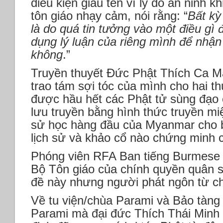
điều kiện giấu tên vì lý do an ninh k
tôn giáo nhạy cảm, nói rằng: “
Bất kỳ
là do quá tin tưởng vào một điều gì 
dụng lý luận của riêng mình để nhận
không
.”
Truyền thuyết Đức Phật Thích Ca Mâ
trao tám sợi tóc của mình cho hai 
được hầu hết các Phật tử sùng đạo
lưu truyền bằng hình thức truyền mi
sử học hàng đầu của Myanmar cho b
lịch sử và khảo cổ nào chứng minh c
Phóng viên RFA Ban tiếng Burmese đ
Bộ Tôn giáo của chính quyền quân 
đề này nhưng người phát ngôn từ ch
Về tu viện/chùa Parami và Bảo tàng 
Parami mà đại đức Thích Thái Minh