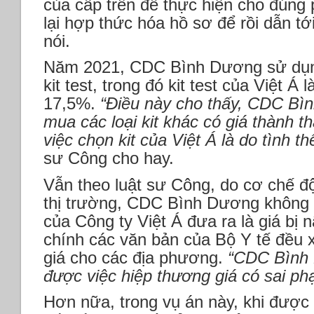
của cấp trên để thực hiện cho đúng p
lại hợp thức hóa hồ sơ để rồi dẫn tớ
nói.
Năm 2021, CDC Bình Dương sử dụn
kit test, trong đó kit test của Việt Á
17,5%.
“Điều này cho thấy, CDC Bì
mua các loại kit khác có giá thành t
việc chọn kit của Việt Á là do tình t
sư Công cho hay.
Vẫn theo luật sư Công, do cơ chế đ
thị trường, CDC Bình Dương không th
của Công ty Việt Á đưa ra là giá bị 
chính các văn bản của Bộ Y tế đều x
giá cho các địa phương.
“CDC Bình 
được việc hiệp thương giá có sai ph
Hơn nữa, trong vụ án này, khi được 