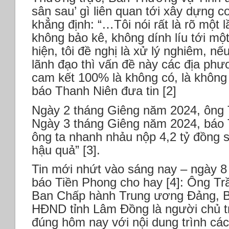
sân sau’ gì liên quan tới xây dựng
khẳng định: “…Tôi nói rất là rõ một 
không bảo kê, không dính líu tới một
hiện, tôi đề nghị là xử lý nghiêm, nế
lãnh đạo thì vấn đề này các địa phươ
cam kết 100% là không có, là không 
báo Thanh Niên đưa tin [2]
Ngày 2 tháng Giêng năm 2024, ông T
Ngày 3 tháng Giêng năm 2024, báo T
ông ta nhanh nhảu nộp 4,2 tỷ đồng số
hậu quả” [3].
Tin mới nhứt vào sáng nay – ngày 
báo Tiền Phong cho hay [4]: Ông T
Ban Chấp hành Trung ương Đảng, Bí 
HĐND tỉnh Lâm Đồng là người chủ trì
đúng hôm nay với nội dung trình cá