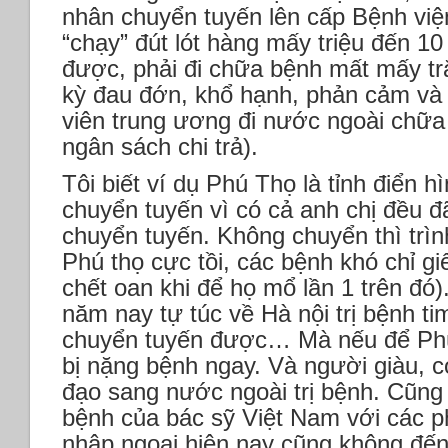
nhân chuyển tuyến lên cấp Bệnh việ
“chạy” đút lót hàng mấy triệu đến 10
được, phải đi chữa bệnh mất mấy trăm
kỳ đau đớn, khổ hạnh, phản cảm và 
viên trung ương đi nước ngoài chữa
ngân sách chi trả).
Tôi biết ví dụ Phú Thọ là tỉnh điển 
chuyển tuyến vì có cả anh chị đều đ
chuyển tuyến. Không chuyển thì trìn
Phú thọ cực tồi, các bệnh khó chỉ giế
chết oan khi để họ mổ lần 1 trên đó).
năm nay tự túc về Hà nội trị bệnh t
chuyển tuyến được… Mà nếu để Phú T
bị nặng bệnh ngay. Và người giàu, có
đạo sang nước ngoài trị bệnh. Cũng an
bệnh của bác sỹ Việt Nam với các 
nhập ngoại hiện nay cũng không đến 