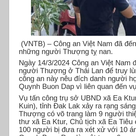
(VNTB) – Công an Việt Nam đã đến t
những người Thượng tỵ nan.
Ngày 14/3/2024 Công an Việt Nam đ
người Thượng ở Thái Lan để truy l
công an này nêu đích danh người họ
Quynh Buon Dap vì liên quan đến v
Vụ tấn công trụ sở UBND xã Ea Ktu
Kuin), tỉnh Đak Lak xảy ra rạng sán
Thượng có võ trang làm 9 người thiệ
thư xã Ea Ktur, Chủ tịch xã Ea Tiêu
100 người bị đưa ra xét xử với 10 á