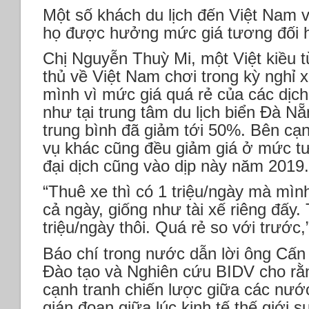
Một số khách du lịch đến Việt Nam v
họ được hưởng mức giá tương đối hờ
Chị Nguyễn Thuỳ Mi, một Việt kiều 
thủ về Việt Nam chơi trong kỳ nghỉ x
mình vì mức giá quá rẻ của các dịch v
như tại trung tâm du lịch biển Đà N
trung bình đã giảm tới 50%. Bên cạnh
vụ khác cũng đều giảm giá ở mức tư
đại dịch cũng vào dịp này năm 2019
“Thuê xe thì có 1 triệu/ngày mà mình
cả ngày, giống như tài xế riêng đấy.
triệu/ngày thôi. Quá rẻ so với trước,
Báo chí trong nước dẫn lời ông Cấ
Đào tạo và Nghiên cứu BIDV cho rằng 
cạnh tranh chiến lược giữa các nướ
gián đoạn giữa lúc kinh tế thế giới su