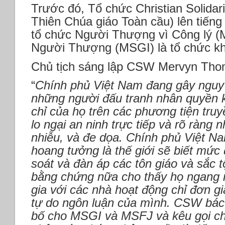
Trước đó, Tổ chức Christian Solidar
Thiên Chúa giáo Toàn cầu) lên tiếng
tổ chức Người Thượng vì Công lý 
Người Thượng (MSGI) là tổ chức k
Chủ tịch sáng lập CSW Mervyn Tho
“
Chính phủ Việt Nam đang gây nguy
những người đấu tranh nhân quyền kh
chỉ của họ trên các phương tiện tru
lo ngại an ninh trực tiếp và rõ ràng
nhiễu, và đe dọa. Chính phủ Việt Na
hoang tưởng là thế giới sẽ biết mức
soát và đàn áp các tôn giáo và sắc tộ
bằng chứng nữa cho thấy họ ngang 
gia với các nhà hoạt động chỉ đơn g
tự do ngôn luận của mình. CSW bác 
bố cho MSGI và MSFJ và kêu gọi ch