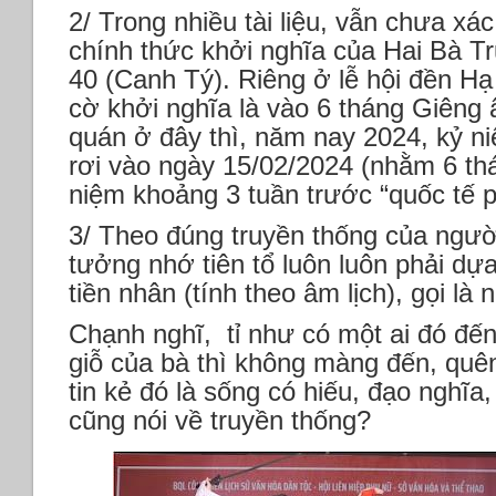
2/ Trong nhiều tài liệu, vẫn chưa xá
chính thức khởi nghĩa của Hai Bà Tr
40 (Canh Tý). Riêng ở lễ hội đền Hạ
cờ khởi nghĩa là vào 6 tháng Giêng 
quán ở đây thì, năm nay 2024, kỷ n
rơi vào ngày 15/02/2024 (nhằm 6 thá
niệm khoảng 3 tuần trước “quốc tế p
3/ Theo đúng truyền thống của người
tưởng nhớ tiên tổ luôn luôn phải dự
tiền nhân (tính theo âm lịch), gọi là 
Chạnh nghĩ, tỉ như có một ai đó đến
giỗ của bà thì không màng đến, qu
tin kẻ đó là sống có hiếu, đạo nghĩa
cũng nói về truyền thống?