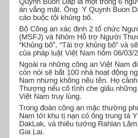
Quynh Buon Dap là một trong 6 ngườ
án vắng mặt. Ông Y Quynh Buon Dap
cáo buộc tội khủng bố.
Bộ Công an xác định 2 tổ chức Ngư
(MSFJ) và Nhóm Hỗ trợ Người Thượ
“Khủng bố”, “Tài trợ khủng bố” và sẽ
của pháp luật Việt Nam hôm 06/03/
Ngoài ra những công an Việt Nam đi
còn nói sẽ bắt 100 nhà hoạt động n
Nam nhưng không nêu tên. Họ cảnh
Thượng nếu cố tình che giấu những 
Việt Nam truy lùng.
Trong đoàn công an mặc thường ph
Nam tới khu tị nạn có ông trung tá 
DakLak, và thiếu tướng Rahlan Lâm,
Gia Lai.