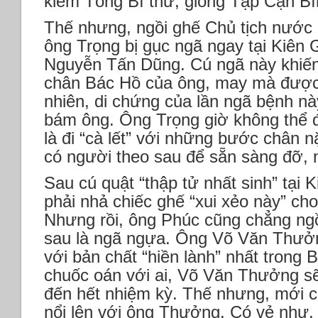
kiêm Tổng Bí thư, giống Tập Cận Bì
Thế nhưng, ngồi ghế Chủ tịch nước
ông Trọng bị gục ngã ngay tại Kiên 
Nguyễn Tấn Dũng. Cú ngã này khiến
chân Bác Hồ của ông, may mà được 
nhiên, di chứng của lần ngã bệnh n
bám ông. Ông Trọng giờ không thể 
là đi “cà lết” với những bước chân 
có người theo sau để sẵn sàng đỡ, 
Sau cú quật “thập tử nhất sinh” tại 
phải nhả chiếc ghế “xui xẻo này” c
Nhưng rồi, ông Phúc cũng chẳng ngồ
sau là ngã ngựa. Ông Võ Văn Thưởn
với bản chất “hiền lành” nhất trong 
chuốc oán với ai, Võ Văn Thưởng sẽ 
đến hết nhiệm kỳ. Thế nhưng, mới c
nổi lên với ông Thưởng. Có vẻ như