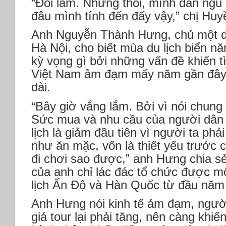
“Đói lắm. Nhưng thôi, mình dân ngu
đâu mình tính đến đấy vậy,” chị Huy
Anh Nguyễn Thành Hưng, chủ một do
Hà Nội, cho biết mùa du lịch biển 
kỳ vọng gì bởi những vấn đề khiến tì
Việt Nam ảm đạm mấy năm gần đây,
dài.
“Bây giờ vắng lắm. Bởi vì nói chung 
Sức mua và nhu cầu của người dân 
lịch là giảm đầu tiên vì người ta ph
như ăn mặc, vốn là thiết yếu trước 
đi chơi sao được,” anh Hưng chia sẻ
của anh chỉ lác đác tổ chức được mộ
lịch Ấn Độ và Hàn Quốc từ đầu năm
Anh Hưng nói kinh tế ảm đạm, ngườ
giá tour lại phải tăng, nên càng khi