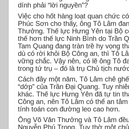
dính phải “lời nguyền”?
Việc cho hốt hàng loạt quan chức có
Phúc Sơn cho thấy, ông Tô Lâm đa
Thưởng. Thế lực Hưng Yên tại Bộ cô
thế hơn thế lực Ninh Bình do Trần
Tam Quang đang tràn trề hy vọng th
dù có rời khỏi Bộ Công an, thì Tô 
vững chắc. Vậy nên, có lẽ ông Tô đ
trong tứ trụ – đó là trụ Chủ tịch nướ
Cách đây một năm, Tô Lâm chê ghế 
“dớp” của Trần Đại Quang. Tuy nhiên
khác. Thế lực Hưng Yên đã tự tin t
Công an, nên Tô Lâm có thể an tâm 
tính toán con đường leo cao hơn.
Ông Võ Văn Thưởng và Tô Lâm đều 
Nguyễn Phú Trọng. Tuy thờ một chủ, 