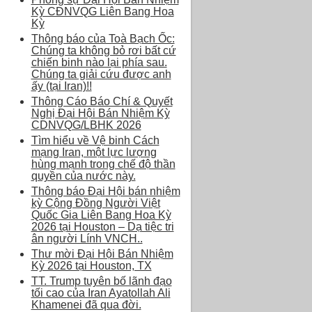
Kỳ CĐNVQG Liên Bang Hoa
Kỳ
Thông báo của Toà Bạch Ốc:
Chúng ta không bỏ rơi bất cứ
chiến binh nào lại phía sau.
Chúng ta giải cứu được anh
ấy (tại Iran)!!
Thông Cáo Báo Chí & Quyết
Nghị Đại Hội Bán Nhiệm Kỳ
CDNVQG/LBHK 2026
Tìm hiểu về Vệ binh Cách
mạng Iran, một lực lượng
hùng mạnh trong chế độ thần
quyền của nước này.
Thông báo Đại Hội bán nhiệm
kỳ Cộng Đồng Người Việt
Quốc Gia Liên Bang Hoa Kỳ
2026 tại Houston – Dạ tiệc tri
ân người Lính VNCH..
Thư mời Đại Hội Bán Nhiệm
Kỳ 2026 tại Houston, TX
TT. Trump tuyên bố lãnh đạo
tối cao của Iran Ayatollah Ali
Khamenei đã qua đời.