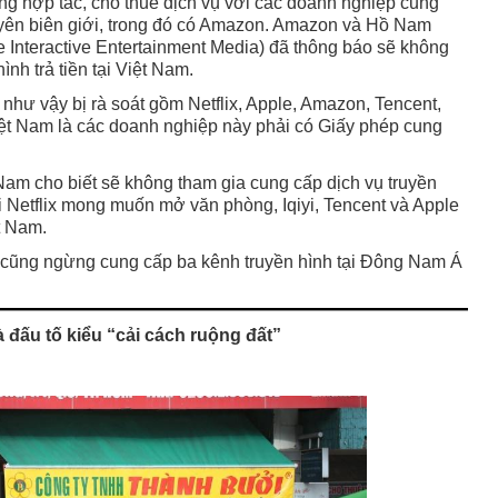
ng hợp tác, cho thuê dịch vụ với các doanh nghiệp cung
xuyên biên giới, trong đó có Amazon. Amazon và Hồ Nam
Interactive Entertainment Media) đã thông báo sẽ không
ình trả tiền tại Việt Nam.
như vậy bị rà soát gồm Netflix, Apple, Amazon, Tencent,
ệt Nam là các doanh nghiệp này phải có Giấy phép cung
am cho biết sẽ không tham gia cung cấp dịch vụ truyền
khi Netflix mong muốn mở văn phòng, Iqiyi, Tencent và Apple
t Nam.
y cũng ngừng cung cấp ba kênh truyền hình tại Đông Nam Á
đấu tố kiểu “cải cách ruộng đất”