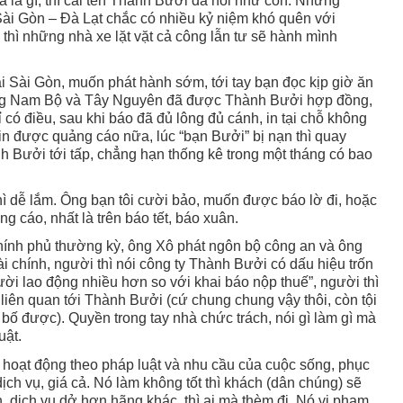
 là gì, thì cái tên Thành Bưởi đã nổi như cồn. Những
Sài Gòn – Đà Lạt chắc có nhiều kỷ niệm khó quên với
thì những nhà xe lặt vặt cả công lẫn tư sẽ hành mình
ại Sài Gòn, muốn phát hành sớm, tới tay bạn đọc kịp giờ ăn
ông Nam Bộ và Tây Nguyên đã được Thành Bưởi hợp đồng,
 có điều, sau khi báo đã đủ lông đủ cánh, in tại chỗ không
n được quảng cáo nữa, lúc “bạn Bưởi” bị nạn thì quay
nh Bưởi tới tấp, chẳng hạn thống kê trong một tháng có bao
hì dễ lắm. Ông bạn tôi cười bảo, muốn được báo lờ đi, hoặc
ng cáo, nhất là trên báo tết, báo xuân.
hính phủ thường kỳ, ông Xô phát ngôn bộ công an và ông
 chính, người thì nói công ty Thành Bưởi có dấu hiệu trốn
gười lao động nhiều hơn so với khai báo nộp thuế”, người thì
 liên quan tới Thành Bưởi (cứ chung chung vậy thôi, còn tội
 bố được). Quyền trong tay nhà chức trách, nói gì làm gì mà
uật.
hoạt động theo pháp luật và nhu cầu của cuộc sống, phục
ịch vụ, giá cả. Nó làm không tốt thì khách (dân chúng) sẽ
, dịch vụ dở hơn hãng khác, thì ai mà thèm đi. Nó vi phạm