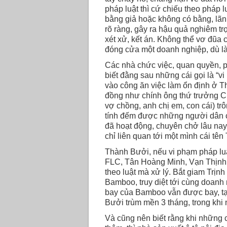
pháp luật thì cứ chiếu theo pháp l
bằng giả hoặc không có bằng, lãn
rõ ràng, gây ra hậu quả nghiêm trọn
xét xử, kết án. Không thể vơ đũa 
đóng cửa một doanh nghiệp, dù là 
Các nhà chức việc, quan quyền, p
biết đằng sau những cái gọi là “
vào công ăn việc làm ổn định ở T
đồng như chính ông thứ trưởng Chi
vợ chồng, anh chị em, con cái) t
tính đếm được những người dân c
đã hoạt động, chuyên chở lâu na
chỉ liên quan tới một mình cái tê
Thành Bưởi, nếu vi phạm pháp luậ
FLC, Tân Hoàng Minh, Vạn Thịnh 
theo luật mà xử lý. Bắt giam Trị
Bamboo, truy diệt tới cùng doanh
bay của Bamboo vẫn được bay, tại
Bưởi trùm mền 3 tháng, trong khi 
Và cũng nên biết rằng khi những 