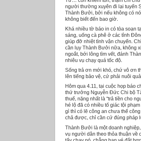
Tư… còn khiêm tốn, thậm chí chưa
người thường xuyên đi lại tuyến 
Thành Bưởi, bởi nếu không có nó 
không biết đến bao giờ.
Khá nhiều tờ báo in có tòa soạn t
sáng, uống cà phê ở các tỉnh Đ
giúp đỡ nhiệt tình vận chuyển. Chỉ
cần lụy Thành Bưởi nữa, không xi
ngoắt, bới lông tìm vết, đánh Thà
nhiêu vụ chạy quá tốc độ.
Sống trả ơn mới khó, chứ vô ơn t
lên tiếng bảo vệ, cứ phải nuôi quả
Hôm qua 4.11, tại cuộc họp báo c
thứ trưởng Nguyễn Đức Chi bộ Tài
thuế, nặng nhất là “trả tiền cho n
hé lộ đã có nhiều tố giác tội phạm
gì thì có lẽ công an chưa thể công
chả được, chỉ cần cứ đúng pháp l
Thành Bưởi là một doanh nghiệp, 
vụ người dân theo thỏa thuận về d
tẩy chay nó, chẳng hạn vé đắt hơn