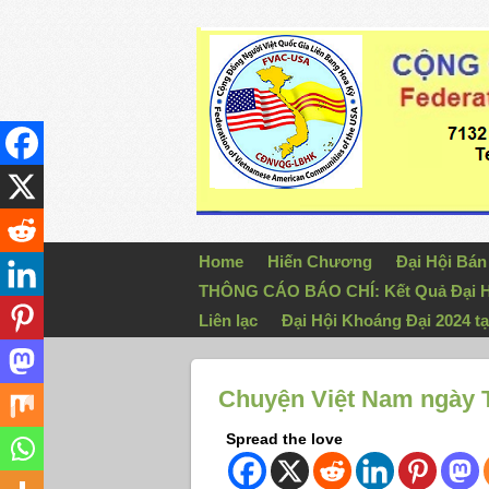
Home
Hiến Chương
Đại Hội Bá
THÔNG CÁO BÁO CHÍ: Kết Quả Đại H
Liên lạc
Đại Hội Khoáng Đại 2024 tạ
Chuyện Việt Nam ngày T
Spread the love