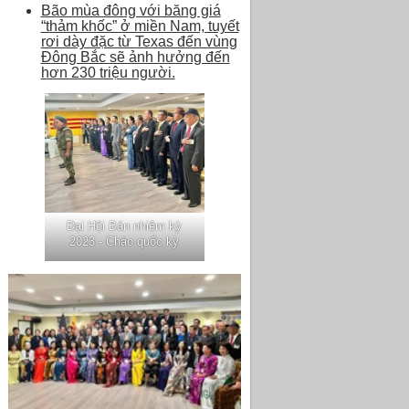
Bão mùa đông với băng giá
“thảm khốc” ở miền Nam, tuyết
rơi dày đặc từ Texas đến vùng
Đông Bắc sẽ ảnh hưởng đến
hơn 230 triệu người.
Đại Hội Bán nhiệm kỳ
2023 - Chào quốc kỳ