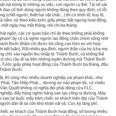
uật mà trừng trị những vụ việc, con người cụ thể. Tài xế xài
h đạo cố tình dùng người không đúng theo quy định, có lỗi
g (chết người, thiệt hại vật chất…) thì cứ khởi tố, truy tố,
cả nắm, xử theo kiểu tước giấy phép, bắt ngưng hoạt động,
một ngày hay một tháng, nói chi ba tháng.
hát ngôn, các cơ quan báo chí ăn theo không phải không
vi phạm” ấy có cả nghìn người lao động chân chính sống nhờ
hành Bưởi (thậm chí được trả công cao hơn so với hợp
 kết luận). Rất nhiều gia đình, người thân của họ (cha mẹ,
rông chờ vào nguồn thu nhập từ Thành Bưởi, và không thể
ó nhu cầu đi lại trên những tuyến đường mà Thành Bưởi
y. Tước giấy phép hoạt động của Thành Bưởi ba tháng, đâu
n Thành Bưởi.
t, thì cũng như nhiều doanh nghiệp sai phạm khác, như
Phát, Tân Hiệp Phát… đương sự nào phạm tội, cứ chiếu
nh Văn Quyết không có nghĩa đòi phải đóng cửa FLC,
 nghiệp, đẩy hàng nghìn hàng vạn lao công ra đường. Máy
 sao lại buộc mấy trăm chiếc xe khách hiện đại của Thành
người dân đi lại còn khó khăn vất vả. Cực kỳ lãng phí.
chiếc xe khách của Thành Bưởi hoạt động, số lượng nhiều