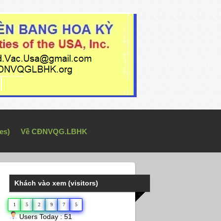
es)
Về CĐNVQG.LBHK
Khách vào xem (visitors)
1
5
2
9
7
5
Users Today : 51