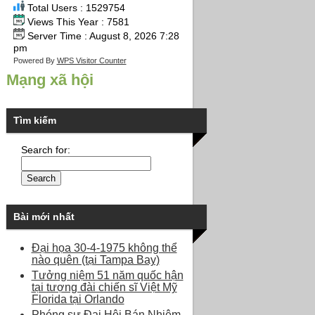
Total Users : 1529754
Views This Year : 7581
Server Time : August 8, 2026 7:28
pm
Powered By
WPS Visitor Counter
Mạng xã hội
Tìm kiếm
Search for:
Bài mới nhất
Đại họa 30-4-1975 không thể
nào quên (tại Tampa Bay)
Tưởng niệm 51 năm quốc hận
tại tượng đài chiến sĩ Việt Mỹ
Florida tại Orlando
Phóng sự Đại Hội Bán Nhiệm