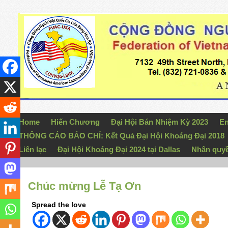
Home
Hiến Chương
Đại Hội Bán Nhiệm Kỳ 2023
En
THÔNG CÁO BÁO CHÍ: Kết Quả Đại Hội Khoáng Đại 2018
Liên lạc
Đại Hội Khoáng Đại 2024 tại Dallas
Nhân quy
Chúc mừng Lễ Tạ Ơn
Spread the love