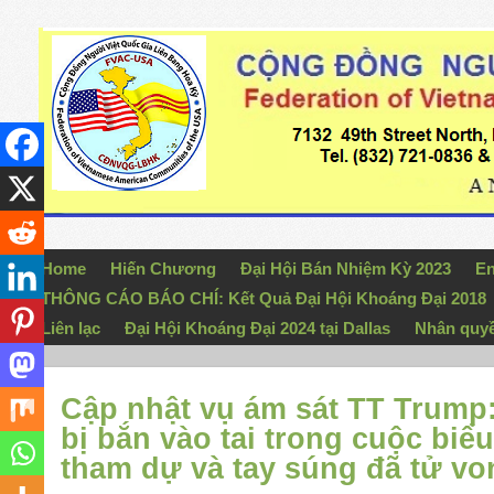
Home
Hiến Chương
Đại Hội Bán Nhiệm Kỳ 2023
En
THÔNG CÁO BÁO CHÍ: Kết Quả Đại Hội Khoáng Đại 2018
Liên lạc
Đại Hội Khoáng Đại 2024 tại Dallas
Nhân quy
Cập nhật vụ ám sát TT Trump
bị bắn vào tai trong cuộc biể
tham dự và tay súng đã tử v