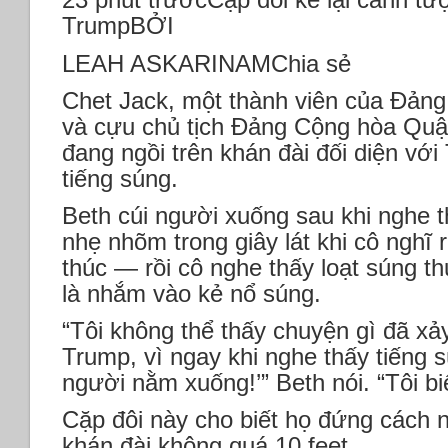
TrumpBỞI
LEAH ASKARINAMChia sẻ
Chet Jack, một thành viên của Đảng
và cựu chủ tịch Đảng Cộng hòa Quận
đang ngồi trên khán đài đối diện với
tiếng súng.
Beth cúi người xuống sau khi nghe t
nhẹ nhõm trong giây lát khi cô nghĩ
thúc — rồi cô nghe thấy loạt súng t
là nhắm vào kẻ nổ súng.
“Tôi không thể thấy chuyện gì đã xả
Trump, vì ngay khi nghe thấy tiếng sú
người nằm xuống!’” Beth nói. “Tôi biế
Cặp đôi này cho biết họ đứng cách n
khán đài không quá 10 feet.