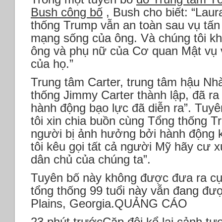
Bush công bố
, Bush cho biết: “Laura
thống Trump vẫn an toàn sau vụ tấ
mạng sống của ông. Và chúng tôi k
ông và phụ nữ của Cơ quan Mật vụ 
của họ.”
Trung tâm Carter, trung tâm hậu Nh
thống Jimmy Carter thành lập, đã ra
hành động bạo lực đã diễn ra”. Tuyê
tôi xin chia buồn cùng Tổng thống T
người bị ảnh hưởng bởi hành động k
tôi kêu gọi tất cả người Mỹ hãy cư xử
dân chủ của chúng ta”.
Tuyên bố này không được đưa ra cụ 
tổng thống 99 tuổi này vẫn đang đư
Plains, Georgia.QUẢNG CÁO
23 phút trướcCặp đôi kể lại cảnh tư