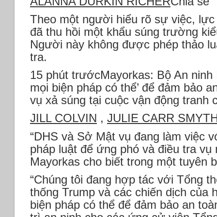
ALANNA DURKIN RICHER
Chia sẻ
Theo một người hiểu rõ sự việc, lực 
đã thu hồi một khẩu súng trường kiể
Người này không được phép thảo luận
tra.
15 phút trướcMayorkas: Bộ An ninh N
mọi biện pháp có thể’ để đảm bảo an
vụ xả súng tại cuộc vận động tran
JILL COLVIN
,
JULIE CARR SMYT
“DHS và Sở Mật vụ đang làm việc với
pháp luật để ứng phó và điều tra vụ 
Mayorkas cho biết trong một tuyên b
“Chúng tôi đang hợp tác với Tổng t
thống Trump và các chiến dịch của h
biện pháp có thể để đảm bảo an toà