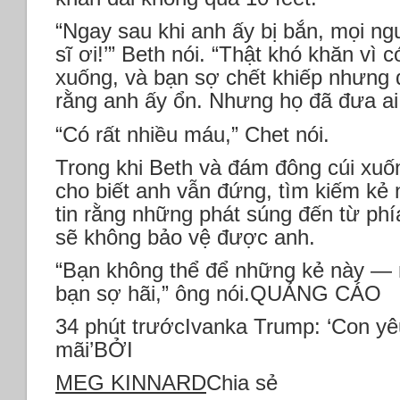
“Ngay sau khi anh ấy bị bắn, mọi ngư
sĩ ơi!’” Beth nói. “Thật khó khăn vì
xuống, và bạn sợ chết khiếp nhưng 
rằng anh ấy ổn. Nhưng họ đã đưa ai 
“Có rất nhiều máu,” Chet nói.
Trong khi Beth và đám đông cúi xuố
cho biết anh vẫn đứng, tìm kiếm kẻ 
tin rằng những phát súng đến từ phía
sẽ không bảo vệ được anh.
“Bạn không thể để những kẻ này — 
bạn sợ hãi,” ông nói.QUẢNG CÁO
34 phút trướcIvanka Trump: ‘Con yê
mãi’BỞI
MEG KINNARD
Chia sẻ