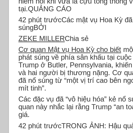
hiếm hoi khi vừa là cựu tổng thống 
tại.QUẢNG CÁO
42 phút trướcCác mật vụ Hoa Kỳ đã 
súngBỞI
ZEKE MILLER
Chia sẻ
Cơ quan Mật vụ Hoa Kỳ cho biết
một
phát súng về phía sân khấu tại cuộc
Trump ở Butler, Pennsylvania, khiến
và hai người bị thương nặng. Cơ qu
đã nổ súng từ “một vị trí cao bên ng
mít tinh”.
Các đặc vụ đã “vô hiệu hóa” kẻ nổ s
quan này nhắc lại rằng Trump “an t
giá.
42 phút trướcTRONG ẢNH: Hậu quả 