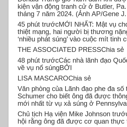
kiện vận động tranh cử ở Butler, Pa
tháng 7 năm 2024. (Ảnh AP/Gene J
45 phút trướcMỚI NHẤT: Mật vụ cho
thiệt mạng, hai người bị thương nặn
‘nhiều phát súng’ vào cuộc mít tin
THE ASSOCIATED PRESSChia sẻ
48 phút trướcCác nhà lãnh đạo Quố
về vụ nổ súngBỞI
LISA MASCAROChia sẻ
Văn phòng của Lãnh đạo phe đa số 
Schumer cho biết ông đã được thôn
mới nhất từ ​​vụ xả súng ở Pennsylva
Chủ tịch Hạ viện Mike Johnson trướ
hội rằng ông đã được cơ quan thực t