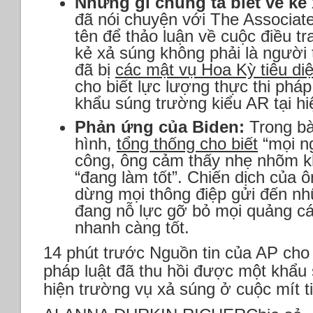
Những gì chúng ta biết về kẻ
đã nói chuyện với The Associate
tên để thảo luận về cuộc điều tr
kẻ xả súng không phải là người 
đã bị
các mật vụ Hoa Kỳ tiêu diệ
cho biết lực lượng thực thi pháp
khẩu súng trường kiểu AR tại hi
Phản ứng của Biden:
Trong bài
hình,
tổng thống cho biết
“mọi ng
công, ông cảm thấy nhẹ nhõm k
“đang làm tốt”. Chiến dịch của 
dừng mọi thông điệp gửi đến n
đang nỗ lực gỡ bỏ mọi quảng cá
nhanh càng tốt.
14 phút trước Nguồn tin của AP cho 
pháp luật đã thu hồi được một khẩu 
hiện trường vụ xả súng ở cuộc mít