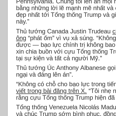
Pennsylvania. Chúng tôi lên án mọi h
bằng những lời lẽ mạnh mẽ nhất và c
đẹp nhất tới Tổng thống Trump và gi
này.”
Thủ tướng Canada Justin Trudeau
c
ông
“phát ốm” vì vụ xả súng. “Khôn
được — bạo lực chính trị không bao
xin chia buồn với cựu Tổng thống 
tại sự kiện và tất cả người Mỹ.”
Thủ tướng Úc Anthony Albanese gọi v
ngại và đáng lên án”.
“Không có chỗ cho bạo lực trong tiế
viết trong bài đăng trên X.
“Tôi nhẹ 
rằng cựu Tổng thống Trump hiện đã 
Tổng thống Venezuela Nicolás Madu
và chúc Trump sớm bình phục, đồng 