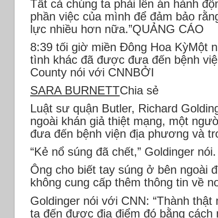
Tất cả chúng ta phải lên án hành đ
phần việc của mình để đảm bảo rằn
lực nhiều hơn nữa.”QUẢNG CÁO
8:39 tối giờ miền Đông Hoa KỳMột 
tình khác đã được đưa đến bệnh viện
County nói với CNNBỞI
SARA BURNETT
Chia sẻ
Luật sư quận Butler, Richard Goldin
ngoài khán giả thiệt mạng, một ngư
đưa đến bệnh viện địa phương và tro
“Kẻ nổ súng đã chết,” Goldinger nói.
Ông cho biết tay súng ở bên ngoài đ
không cung cấp thêm thông tin về nơ
Goldinger nói với CNN: “Thành thật m
ta đến được địa điểm đó bằng cách 