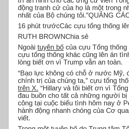
trì an ninh cho các ứng cử viên Tổn
động tranh cử của họ là một trong n
nhất của Bộ chúng tôi.”QUẢNG CÁ
16 phút trướcCác cựu tổng thống l
RUTH BROWNChia sẻ
Ngoài
tuyên bố
của cựu Tổng thống
cựu tổng thống khác cũng lên án tìn
lòng biết ơn vì Trump vẫn an toàn.
“Bạo lực không có chỗ ở nước Mỹ, đặc
chính trị của chúng ta,” cựu tổng thố
trên X.
“Hillary và tôi biết ơn vì Tổ
đau buồn cho tất cả những người bị
công tại cuộc biểu tình hôm nay ở P
hành động nhanh chóng của Cơ qua
viết.
Trong một tuyên bố
do Trung tâm T