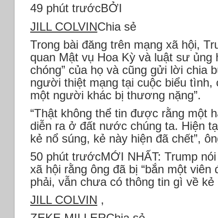
49 phút trướcBỞI
JILL COLVIN
Chia sẻ
Trong bài đăng trên mạng xã hội, 
quan Mật vụ Hoa Kỳ và luật sư ủng 
chóng” của họ và cũng gửi lời chia 
người thiệt mạng tại cuộc biểu tình,
một người khác bị thương nặng”.
“Thật không thể tin được rằng một 
diễn ra ở đất nước chúng ta. Hiện tạ
kẻ nổ súng, kẻ này hiện đã chết”,
50 phút trướcMỚI NHẤT: Trump nói 
xã hội rằng ông đã bị “bắn một viên 
phải, vẫn chưa có thông tin gì về 
JILL COLVIN
,
ZEKE MILLER
Chia sẻ