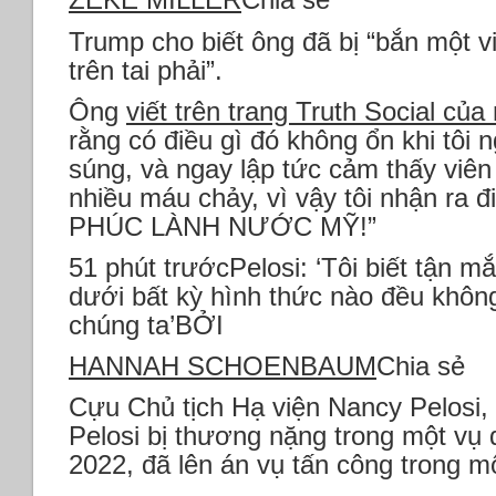
Trump cho biết ông đã bị “bắn một 
trên tai phải”.
Ông
viết trên trang Truth Social của
rằng có điều gì đó không ổn khi tôi ng
súng, và ngay lập tức cảm thấy viên
nhiều máu chảy, vì vậy tôi nhận ra 
PHÚC LÀNH NƯỚC MỸ!”
51 phút trướcPelosi: ‘Tôi biết tận mắ
dưới bất kỳ hình thức nào đều không
chúng ta’BỞI
HANNAH SCHOENBAUM
Chia sẻ
Cựu Chủ tịch Hạ viện Nancy Pelosi,
Pelosi bị thương nặng trong một vụ
2022, đã lên án vụ tấn công trong mộ