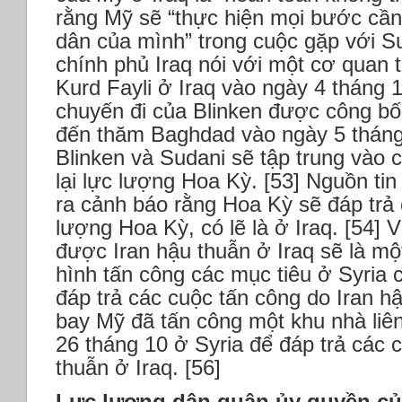
rằng Mỹ sẽ “thực hiện mọi bước cần
dân của mình” trong cuộc gặp với Su
chính phủ Iraq nói với một cơ quan 
Kurd Fayli ở Iraq vào ngày 4 tháng 11
chuyến đi của Blinken được công bố 
đến thăm Baghdad vào ngày 5 tháng
Blinken và Sudani sẽ tập trung vào 
lại lực lượng Hoa Kỳ. [53] Nguồn ti
ra cảnh báo rằng Hoa Kỳ sẽ đáp trả 
lượng Hoa Kỳ, có lẽ là ở Iraq. [54] 
được Iran hậu thuẫn ở Iraq sẽ là m
hình tấn công các mục tiêu ở Syria
đáp trả các cuộc tấn công do Iran hậ
bay Mỹ đã tấn công một khu nhà liê
26 tháng 10 ở Syria để đáp trả các 
thuẫn ở Iraq. [56]
Lực lượng dân quân ủy quyền của