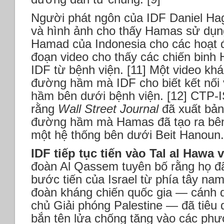
Người phát ngôn của IDF Daniel Hag
và hình ảnh cho thấy Hamas sử dụn
Hamad của Indonesia cho các hoạt 
đoạn video cho thấy các chiến binh
IDF từ bệnh viện. [11] Một video khá
đường hầm mà IDF cho biết kết nối
hầm bên dưới bệnh viện. [12] CTP-I
rằng
Wall Street Journal
đã xuất bản
đường hầm mà Hamas đã tạo ra bên
một hệ thống bên dưới Beit Hanoun.
IDF tiếp tục tiến vào Tal al Hawa 
đoàn Al Qassem tuyên bố rằng họ đ
bước tiến của Israel từ phía tây nam
đoàn kháng chiến quốc gia — cánh 
chủ Giải phóng Palestine — đã tiêu d
bắn tên lửa chống tăng vào các phươ