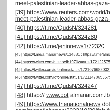
meet-palestinian-leader-abbas-gaza
[39]
https://www.reuters.com/world/b
meet-palestinian-leader-abbas-gaza
[40]
https://t.me/QudsN/324281
[41]
https://t.me/QudsN/324280
[42]
https://t.me/jeninnews1/72320
[43]
https://t.me/almanarnews/134881
;
https://t.me/a
[44]
https://twitter.com/alishoeib1970/status/172122
[45]
https://twitter.com/idfonline/status/17210766830
[46]
https://twitter.com/idfonline/status/172114706535
[47]
https://t.me/QudsN/324247
[48]
​​httsp://
www.dot
almanar.com.lb
[49]
https://www.thenationalnews
do