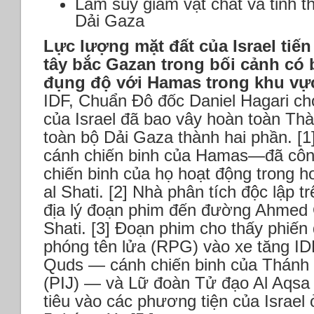
Làm suy giảm vật chất và tinh 
Dải Gaza
Lực lượng mặt đất của Israel tiến
tây bắc Gazan trong bối cảnh có 
đụng độ với Hamas trong khu vự
IDF, Chuẩn Đô đốc Daniel Hagari cho
của Israel đã bao vây hoàn toàn Th
toàn bộ Dải Gaza thành hai phần. 
cánh chiến binh của Hamas—đã côn
chiến binh của họ hoạt động trong h
al Shati. [2] Nhà phân tích độc lập tr
địa lý đoạn phim đến đường Ahmed O
Shati. [3] Đoạn phim cho thấy phiến
phóng tên lửa (RPG) vào xe tăng ID
Quds — cánh chiến binh của Thánh c
(PIJ) — và Lữ đoàn Tử đạo Al Aqsa
tiêu vào các phương tiện của Israel