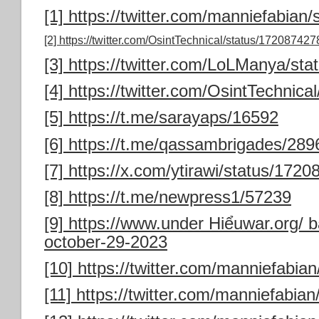
[1]
https://twitter.com/manniefabia
[2]
https://twitter.com/OsintTechnical/status/1720874
[3]
https://twitter.com/LoLManya/st
[4]
https://twitter.com/OsintTechni
[5]
https://t.me/sarayaps/16592
[6]
https://t.me/qassambrigades/289
[7]
https://x.com/ytirawi/status/17
[8]
https://t.me/newpress1/57239
[9]
https://www.under Hiểuwar.org/ b
october-29-2023
[10]
https://twitter.com/manniefabi
[11]
https://twitter.com/manniefabi