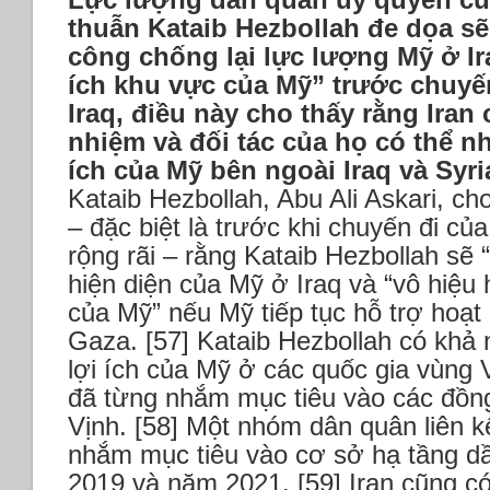
thuẫn Kataib Hezbollah đe dọa sẽ
công chống lại lực lượng Mỹ ở Ir
ích khu vực của Mỹ” trước chuyế
Iraq, điều này cho thấy rằng Iran
nhiệm và đối tác của họ có thể n
ích của Mỹ bên ngoài Iraq và Syri
Kataib Hezbollah, Abu Ali Askari, ch
– đặc biệt là trước khi chuyến đi c
rộng rãi – rằng Kataib Hezbollah sẽ
hiện diện của Mỹ ở Iraq và “vô hiệu 
của Mỹ” nếu Mỹ tiếp tục hỗ trợ hoạt 
Gaza. [57] Kataib Hezbollah có khả
lợi ích của Mỹ ở các quốc gia vùng
đã từng nhắm mục tiêu vào các đồn
Vịnh. [58] Một nhóm dân quân liên k
nhắm mục tiêu vào cơ sở hạ tầng d
2019 và năm 2021. [59] Iran cũng c