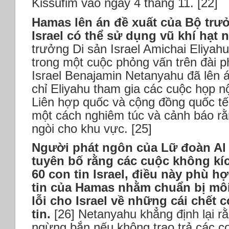
Kissufim vào ngày 4 tháng 11. [22]
Hamas lên án đề xuất của Bộ trưở
Israel có thể sử dụng vũ khí hạt 
trưởng Di sản Israel Amichai Eliyah
trong một cuộc phỏng vấn trên đài p
Israel Benajamin Netanyahu đã lên á
chỉ Eliyahu tham gia các cuộc họp n
Liên hợp quốc và cộng đồng quốc tế
một cách nghiêm túc và cảnh báo r
ngòi cho khu vực. [25]
Người phát ngôn của Lữ đoàn Al
tuyên bố rằng các cuộc không kích
60 con tin Israel, điều này phù h
tin của Hamas nhằm chuẩn bị môi
lỗi cho Israel về những cái chết c
tin.
[26] Netanyahu khẳng định lại r
ngừng bắn nếu không trao trả các con