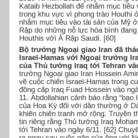
Kataib Hezbollah để nhắm mục tiêu 
trong khu vực vì phong trào Houthi 
nhắm mục tiêu vào tài sản của Mỹ ở
Rập do những nỗ lực hòa bình đang 
Houthis với Ả Rập Saudi. [60]
Bộ trưởng Ngoại giao Iran đã thả
Israel-Hamas với Ngoại trưởng I
của Thủ tướng Iraq tới Tehran v
trưởng Ngoại giao Iran Hossein Amir
về cuộc chiến Israel-Hamas trong c
đồng cấp Iraq Fuad Hossein vào ngà
11. Abdollahian cảnh báo rằng “bạo 
của Hoa Kỳ đối với dân thường ở Dả
khiến chiến tranh mở rộng. Truyền t
tin riêng rằng Thủ tướng Iraq Moha
tới Tehran vào ngày 6/11. [62] Chuy
ra ngay sau cuộc gặp của ông với N