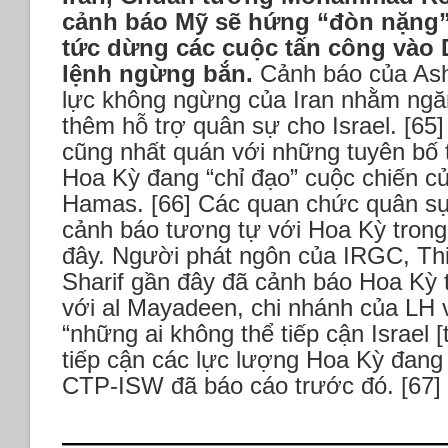
cảnh báo Mỹ sẽ hứng “đòn nặng”
tức dừng các cuộc tấn công vào 
lệnh ngừng bắn.
Cảnh báo của Asht
lực không ngừng của Iran nhằm ngă
thêm hỗ trợ quân sự cho Israel. [65
cũng nhất quán với những tuyên bố 
Hoa Kỳ đang “chỉ đạo” cuộc chiến của
Hamas. [66] Các quan chức quân sự
cảnh báo tương tự với Hoa Kỳ tron
đây. Người phát ngôn của IRGC, T
Sharif gần đây đã cảnh báo Hoa Kỳ 
với al Mayadeen, chi nhánh của LH 
“những ai không thể tiếp cận Israel [
tiếp cận các lực lượng Hoa Kỳ đang 
CTP-ISW đã báo cáo trước đó. [67]