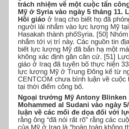
trách nhiệm về một cuộc tấn côn
Mỹ ở Syria vào ngày 5 tháng 11.
Hồi giáo
ở Iraq cho biết họ đã phó
người lái nhắm vào lực lượng Mỹ tại 
Hasakah thành phốSyria. [50] Nhóm
nhắm tới vị trí này. Các nguồn tin đ
biết lực lượng Mỹ đã bắn hạ một má
không xác định gần căn cứ. [51] Lự
giáo ở Iraq đã tuyên bố thực hiện 
lực lượng Mỹ ở Trung Đông kể từ ng
CENTCOM chưa bình luận về cuộc t
tại thời điểm công bố.
Ngoại trưởng Mỹ Antony Blinken 
Mohammed al Sudani vào ngày 5/
luận về các mối đe dọa đối với l
rằng ông “đã nói rất rõ” rằng các cuộ
của Mỹ ở Iraq là “hoàn toàn không 