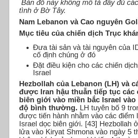
Bản đồ này không mô tả đầy đủ các
tình ở Bờ Tây.
Nam Lebanon và Cao nguyên Go
Mục tiêu của chiến dịch Trục khá
Đưa tài sản và tài nguyên của I
cố định chúng ở đó
Đặt điều kiện cho các chiến dịch
Israel
Hezbollah của Lebanon (LH) và c
được Iran hậu thuẫn tiếp tục các
biên giới vào miền bắc Israel vào
độ bình thường.
LH tuyên bố 9 tro
được tiến hành nhằm vào các điểm l
Israel dọc biên giới. [43] Hezbollah
lửa vào Kiryat Shmona vào ngày 5 t