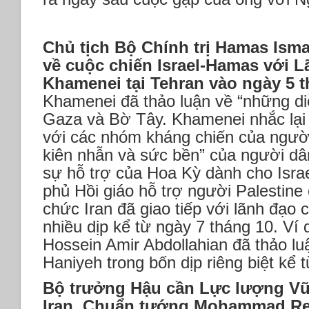
Chủ tịch Bộ Chính trị Hamas Isma
về cuộc chiến Israel-Hamas với Lã
Khamenei tại Tehran vào ngày 5 t
Khamenei đã thảo luận về “những di
Gaza và Bờ Tây. Khamenei nhắc lại 
với các nhóm kháng chiến của người
kiên nhẫn và sức bền” của người d
sự hỗ trợ của Hoa Kỳ dành cho Israe
phủ Hồi giáo hỗ trợ người Palestin
chức Iran đã giao tiếp với lãnh đạo
nhiều dịp kể từ ngày 7 tháng 10. Ví
Hossein Amir Abdollahian đã thảo lu
Haniyeh trong bốn dịp riêng biệt kể 
Bộ trưởng Hậu cần Lực lượng Vũ
Iran, Chuẩn tướng Mohammad Rez