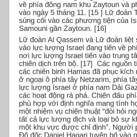
về phía đông nam khu Zaytoun và 
vào ngày 5 tháng 11. [15 ] Lữ đoàn
súng cối vào các phương tiện của Isr
Samouni gần Zaytoun. [16]
Lữ đoàn Al Qassem và Lữ đoàn liệt s
vào lực lượng Israel đang tiến về ph
nơi lực lượng Israel tiến vào trung 
chiến dịch trên bộ. [17] Các nguồn t
các chiến binh Hamas đã phục kích m
ở ngoại ô phía tây Netzarim, phía tâ
lực lượng Israel ở phía nam Dải Gaz
các hoạt động rà phá. Chiến đấu phía
phù hợp với định nghĩa mang tính học
một nhiệm vụ chiến thuật “đòi hỏi ng
tất cả lực lượng địch và loại bỏ sự 
một khu vực được chỉ định”. Người 
Đô đốc Daniel Hagari tuyên bố vào 