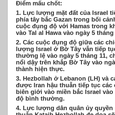
Điểm mấu chốt:
1.
Lực lượng mặt đất của Israel t
phía tây bắc Gazan trong bối cản
cuộc đụng độ với Hamas trong k
vào Tal al Hawa vào ngày 5 tháng 
2.
Các cuộc đụng độ giữa các chiế
lượng Israel ở Bờ Tây vẫn tiếp tụ
thường lệ vào ngày 5 tháng 11, ch
nổi dậy trên khắp Bờ Tây vào ng
thành hiện thực.
3.
Hezbollah ở Lebanon (LH) và c
được Iran hậu thuẫn tiếp tục các
biên giới vào miền bắc Israel vào
độ bình thường.
4.
Lực lượng dân quân ủy quyền 
thuẫn Kataib Hezbollah đe dọa sẽ