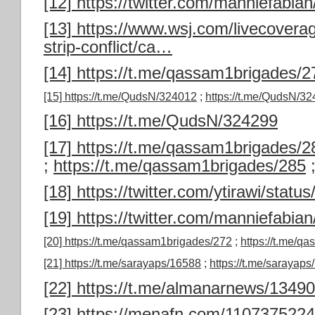
[12]
https://twitter.com/manniefabi
[13]
https://www.wsj.com/livecovera
strip-conflict/ca…
[14]
https://t.me/qassam1brigades/2
[15]
https://t.me/QudsN/324012
;
https://t.me/QudsN/3
[16]
https://t.me/QudsN/324299
[17]
https://t.me/qassam1brigades/2
;
https://t.me/qassam1brigades/285
[18]
https://twitter.com/ytirawi/sta
[19]
https://twitter.com/manniefabi
[20]
https://t.me/qassam1brigades/272
;
https://t.me/q
[21]
https://t.me/sarayaps/16588
;
https://t.me/sarayap
[22]
https://t.me/almanarnews/1349
[23]
https://menafn.com/1107375224/I