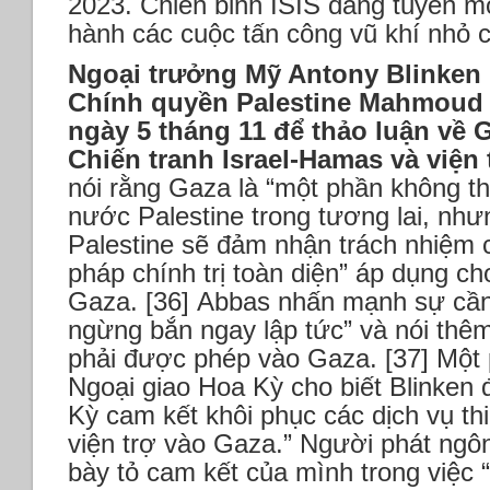
2023. Chiến binh ISIS đang tuyển mộ
hành các cuộc tấn công vũ khí nhỏ ch
Ngoại trưởng Mỹ Antony Blinken
Chính quyền Palestine Mahmoud 
ngày 5 tháng 11 để thảo luận về 
Chiến tranh Israel-Hamas và viện 
nói rằng Gaza là “một phần không th
nước Palestine trong tương lai, như
Palestine sẽ đảm nhận trách nhiệm c
pháp chính trị toàn diện” áp dụng c
Gaza. [36] Abbas nhấn mạnh sự cần 
ngừng bắn ngay lập tức” và nói thêm
phải được phép vào Gaza. [37] Một 
Ngoại giao Hoa Kỳ cho biết Blinken 
Kỳ cam kết khôi phục các dịch vụ th
viện trợ vào Gaza.” Người phát ngôn
bày tỏ cam kết của mình trong việc 