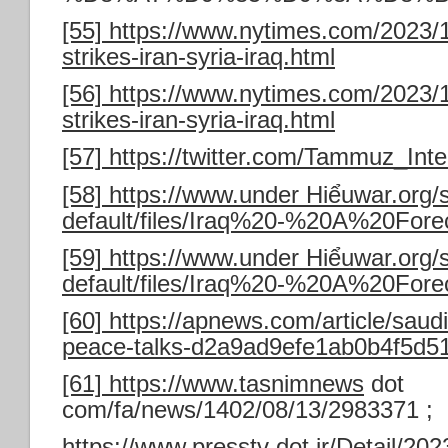
[55]
https://www.nytimes.com/2023/10
strikes-iran-syria-iraq.html
[56]
https://www.nytimes.com/2023/10
strikes-iran-syria-iraq.html
[57]
https://twitter.com/Tammuz_In
[58]
https://www.under Hiểuwar.org/s
default/files/Iraq%20-%20A%20Fore
[59]
https://www.under Hiểuwar.org/s
default/files/Iraq%20-%20A%20Fore
[60]
https://apnews.com/article/saud
peace-talks-d2a9ad9efe1ab0b4f5d5
[61]
https://www.tasnimnews
dot
com/fa/news/1402/08/13/2983371 ;
https://www.presstv
dot ir/Detail/20