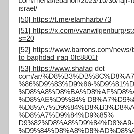
com/mena/lebanon/2023/10/30/fajr-f
israel/
[50]
https://t.me/elamharbi/73
[51]
https://x.com/vvanwilgenburg/
s=20
[52]
https://www.barrons.com/news/bl
to-baghdad-iraq-0fc8801f
[53]
https://www.shafaq
dot
com/ar/%D8%B3%DB%8C%D8%A
%86%D9%83%D9%86-%D9%81%D
%D8%A8%D8%BA%D8%AF%D8%A
%D8%AE%D9%84% D8%A7%D9%8
%D8%A7%D9%84%D8%B3%D8%A
%D8%A7%D9%84%D9%85%
D9%82%D8%A8%D9%84%D8%A9-
%D9%84%D8%A8%D8%AD%D8%A