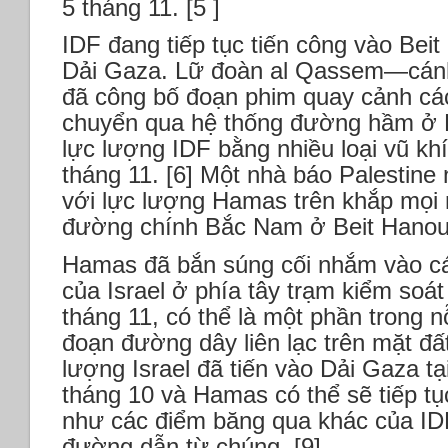
5 tháng 11. [5 ]
IDF đang tiếp tục tiến công vào Bei
Dải Gaza. Lữ đoàn al Qassem—cán
đã công bố đoạn phim quay cảnh các
chuyển qua hệ thống đường hầm ở B
lực lượng IDF bằng nhiều loại vũ kh
tháng 11. [6] Một nhà báo Palestine
với lực lượng Hamas trên khắp mọi 
đường chính Bắc Nam ở Beit Hanoun
Hamas đã bắn súng cối nhắm vào c
của Israel ở phía tây trạm kiểm soá
tháng 11, có thể là một phần trong n
đoạn đường dây liên lạc trên mặt đất
lượng Israel đã tiến vào Dải Gaza t
tháng 10 và Hamas có thể sẽ tiếp t
như các điểm băng qua khác của ID
đường dẫn từ chúng. [9]