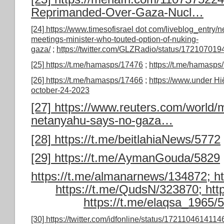
Reprimanded-Over-Gaza-Nucl…
[24]
https://www.timesofisrael dot com/liveblog_entry
meetings-minister-who-touted-option-of-nuking-
gaza/
;
https://twitter.com/GLZRadio/status/1721070
[25]
https://t.me/hamasps/17476
;
https://t.me/hamasps
[26]
https://t.me/hamasps/17466
;
https://www.under Hi
october-24-2023
[27]
https://www.reuters.com/world/m
netanyahu-says-no-gaza…
[28]
https://t.me/beitlahiaNews/5772
[29]
https://t.me/AymanGouda/5829
https://t.me/almanarnews/134872;
h
https://t.me/QudsN/323870;
htt
https://t.me/elaqsa_1965/
[30]
https://twitter.com/idfonline/status/172110461411