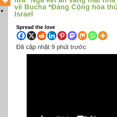
lửa *Nga kết án vắng mặt nhà
về Bucha *Đảng Cộng hòa thúc
Israel
Spread the love
Đã cập nhật 9 phút trước