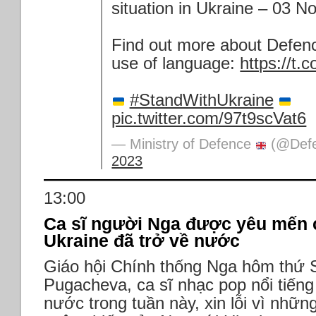
situation in Ukraine – 03 
Find out more about Defenc
use of language:
https://t.
#StandWithUkraine
pic.twitter.com/97t9scVat6
— Ministry of Defence
(@Def
2023
13:00
Ca sĩ người Nga được yêu mến ch
Ukraine đã trở về nước
Giáo hội Chính thống Nga hôm thứ S
Pugacheva, ca sĩ nhạc pop nổi tiếng
nước trong tuần này, xin lỗi vì những