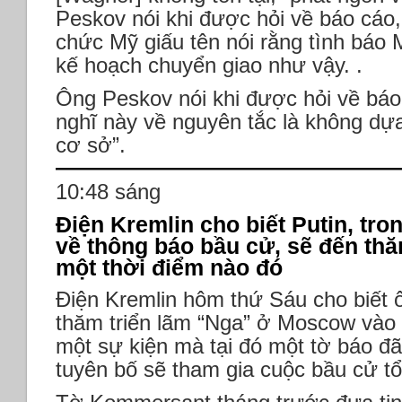
Peskov nói khi được hỏi về báo cáo,
chức Mỹ giấu tên nói rằng tình báo
kế hoạch chuyển giao như vậy. .
Ông Peskov nói khi được hỏi về báo
nghĩ này về nguyên tắc là không dựa
cơ sở”.
10:48 sáng
Điện Kremlin cho biết Putin, tr
về thông báo bầu cử, sẽ đến thă
một thời điểm nào đó
Điện Kremlin hôm thứ Sáu cho biết 
thăm triển lãm “Nga” ở Moscow vào 
một sự kiện mà tại đó một tờ báo đã
tuyên bố sẽ tham gia cuộc bầu cử t