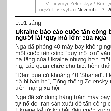
— Volodymyr Zelenskyy / Воло
(@ZelenskyyUa)
November 3, 2
9:01 sáng
Ukraine báo cáo cuộc tấn công
người lái ‘quy mô lớn’ của Nga
Nga đã phóng 40 máy bay không ngườ
một cuộc tấn công “quy mô lớn” vào
hạ tầng của Ukraine nhưng hơn một 
hạ, các quan chức cho biết hôm thứ
“Đêm qua có khoảng 40 ‘Shahed’. H
đã bị bắn hạ”, Tổng thống Zelensky 
trên mạng xã hội.
Nga đã sử dụng hàng trăm máy bay 
tự nổ do Iran sản xuất để tấn công 
Ukraine kể từ khi bắt đầu cuộc xung 