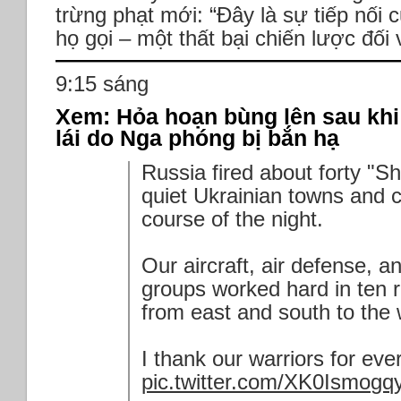
trừng phạt mới: “Đây là sự tiếp nối 
họ gọi – một thất bại chiến lược đối 
9:15 sáng
Xem: Hỏa hoạn bùng lên sau kh
lái do Nga phóng bị bắn hạ
Russia fired about forty "S
quiet Ukrainian towns and c
course of the night.
Our aircraft, air defense, a
groups worked hard in ten r
from east and south to the 
I thank our warriors for eve
pic.twitter.com/XK0Ismogq