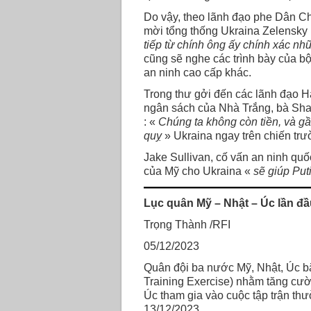
Do vậy, theo lãnh đạo phe Dân C
mời tổng thống Ukraina Zelensky 
tiếp từ chính ông ấy chính xác nh
cũng sẽ nghe các trình bày của 
an ninh cao cấp khác.
Trong thư gởi đến các lãnh đạo 
ngân sách của Nhà Trắng, bà Shal
: «
Chúng ta không còn tiền, và g
quỵ
» Ukraina ngay trên chiến trư
Jake Sullivan, cố vấn an ninh qu
của Mỹ cho Ukraina «
sẽ giúp Put
Lục quân Mỹ – Nhật – Úc lần đầu
Trọng Thành /RFI
05/12/2023
Quân đội ba nước Mỹ, Nhật, Úc bắ
Training Exercise) nhằm tăng cườ
Úc tham gia vào cuộc tập trận th
13/12/2023.