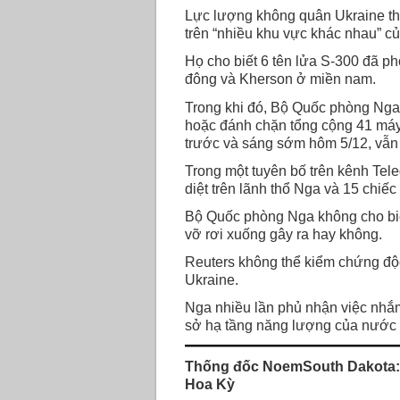
Lực lượng không quân Ukraine th
trên “nhiều khu vực khác nhau” c
Họ cho biết 6 tên lửa S-300 đã p
đông và Kherson ở miền nam.
Trong khi đó, Bộ Quốc phòng Nga
hoặc đánh chặn tổng cộng 41 máy
trước và sáng sớm hôm 5/12, vẫn 
Trong một tuyên bố trên kênh Tele
diệt trên lãnh thổ Nga và 15 chiế
Bộ Quốc phòng Nga không cho biết
vỡ rơi xuống gây ra hay không.
Reuters không thể kiểm chứng độc
Ukraine.
Nga nhiều lần phủ nhận việc nhắ
sở hạ tầng năng lượng của nước n
Thống đốc NoemSouth Dakota: C
Hoa Kỳ