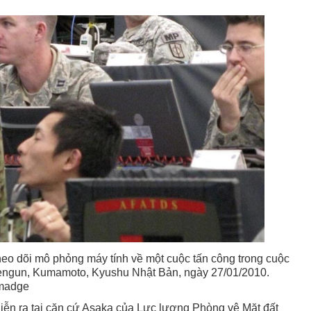
heo dõi mô phỏng máy tính về một cuộc tấn công trong cuộc
Kengun, Kumamoto, Kyushu Nhật Bản, ngày 27/01/2010.
lmadge
iễn ra tại căn cứ Asaka của Lực lượng Phòng vệ Mặt đất