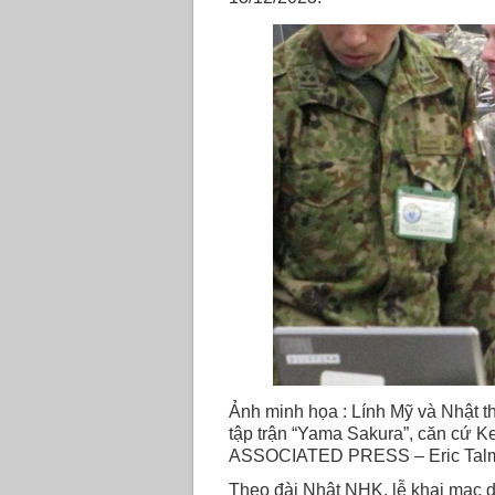
Ảnh minh họa : Lính Mỹ và Nhật t
tập trận “Yama Sakura”, căn cứ 
ASSOCIATED PRESS – Eric Ta
Theo đài Nhật NHK, lễ khai mạc d