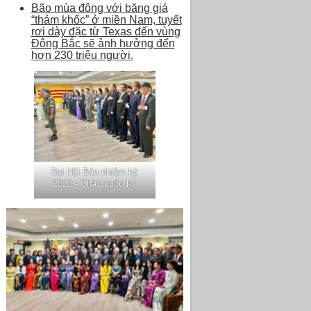
Bão mùa đông với băng giá
“thảm khốc” ở miền Nam, tuyết
rơi dày đặc từ Texas đến vùng
Đông Bắc sẽ ảnh hưởng đến
hơn 230 triệu người.
Đại Hội Bán nhiệm kỳ
2023 - Chào quốc kỳ