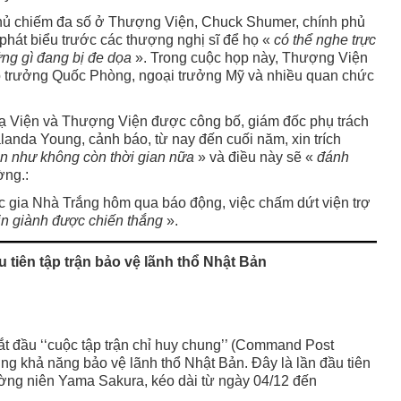
hủ chiếm đa số ở Thượng Viện, Chuck Shumer, chính phủ
phát biểu trước các thượng nghị sĩ để họ «
có thể nghe trực
ững gì đang bị đe dọa
». Trong cuộc họp này, Thượng Viện
bộ trưởng Quốc Phòng, ngoại trưởng Mỹ và nhiều quan chức
Hạ Viện và Thượng Viện được công bố, giám đốc phụ trách
anda Young, cảnh báo, từ nay đến cuối năm, xin trích
ần như không còn thời gian nữa
» và điều này sẽ «
đánh
ờng.:
ốc gia Nhà Trắng hôm qua báo động, việc chấm dứt viện trợ
in giành được chiến thắng
».
 tiên tập trận bảo vệ lãnh thổ Nhật Bản
t đầu ‘‘cuộc tập trận chỉ huy chung’’ (Command Post
ng khả năng bảo vệ lãnh thổ Nhật Bản. Đây là lần đầu tiên
ường niên Yama Sakura, kéo dài từ ngày 04/12 đến