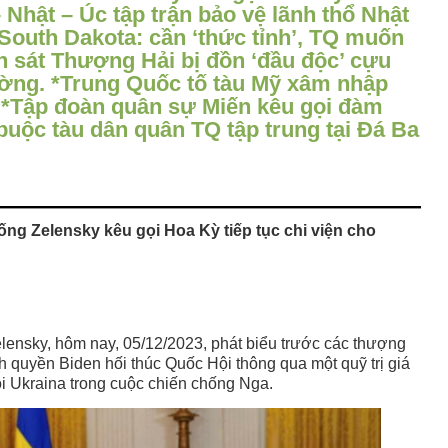
 Nhật – Úc tập trận bảo vệ lãnh thổ Nhật
outh Dakota: cần ‘thức tỉnh’, TQ muốn
nh sát Thượng Hải bị đồn ‘đầu độc’ cựu
ng. *Trung Quốc tố tàu Mỹ xâm nhập
’ *Tập đoàn quân sự Miến kêu gọi đàm
buộc tàu dân quân TQ tập trung tại Đá Ba
ng Zelensky kêu gọi Hoa Kỳ tiếp tục chi viện cho
ensky, hôm nay, 05/12/2023, phát biểu trước các thượng
nh quyền Biden hối thúc Quốc Hội thông qua một quỹ trị giá
đội Ukraina trong cuộc chiến chống Nga.