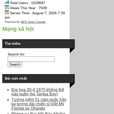
Total Users : 1529687
Views This Year : 7509
Server Time : August 7, 2026 7:39
pm
Powered By
WPS Visitor Counter
Mạng xã hội
Tìm kiếm
Search for:
Bài mới nhất
Đại họa 30-4-1975 không thể
nào quên (tại Tampa Bay)
Tưởng niệm 51 năm quốc hận
tại tượng đài chiến sĩ Việt Mỹ
Florida tại Orlando
Phóng sự Đại Hội Bán Nhiệm