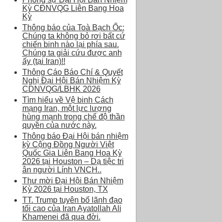
Kỳ CĐNVQG Liên Bang Hoa
Kỳ
Thông báo của Toà Bạch Ốc:
Chúng ta không bỏ rơi bất cứ
chiến binh nào lại phía sau.
Chúng ta giải cứu được anh
ấy (tại Iran)!!
Thông Cáo Báo Chí & Quyết
Nghị Đại Hội Bán Nhiệm Kỳ
CDNVQG/LBHK 2026
Tìm hiểu về Vệ binh Cách
mạng Iran, một lực lượng
hùng mạnh trong chế độ thần
quyền của nước này.
Thông báo Đại Hội bán nhiệm
kỳ Cộng Đồng Người Việt
Quốc Gia Liên Bang Hoa Kỳ
2026 tại Houston – Dạ tiệc tri
ân người Lính VNCH..
Thư mời Đại Hội Bán Nhiệm
Kỳ 2026 tại Houston, TX
TT. Trump tuyên bố lãnh đạo
tối cao của Iran Ayatollah Ali
Khamenei đã qua đời.