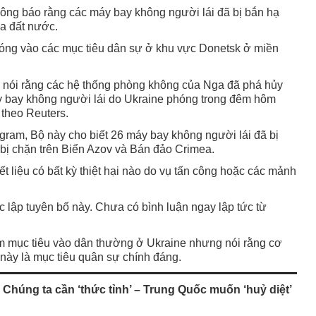
ông báo rằng các máy bay không người lái đã bị bắn hạ
ủa đất nước.
hóng vào các mục tiêu dân sự ở khu vực Donetsk ở miền
 nói rằng các hệ thống phòng không của Nga đã phá hủy
 bay không người lái do Ukraine phóng trong đêm hôm
theo Reuters.
gram, Bộ này cho biết 26 máy bay không người lái đã bị
c bị chặn trên Biển Azov và Bán đảo Crimea.
 liệu có bất kỳ thiệt hại nào do vụ tấn công hoặc các mảnh
 lập tuyên bố này. Chưa có bình luận ngay lập tức từ
m mục tiêu vào dân thường ở Ukraine nhưng nói rằng cơ
ày là mục tiêu quân sự chính đáng.
húng ta cần ‘thức tỉnh’ – Trung Quốc muốn ‘huỷ diệt’