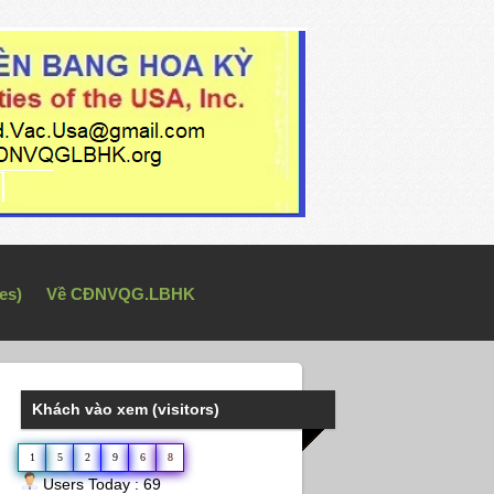
es)
Về CĐNVQG.LBHK
Khách vào xem (visitors)
1
5
2
9
6
8
Users Today : 69