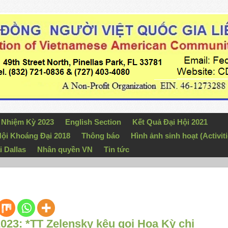
n Nhiệm Kỳ 2023
English Section
Kết Quả Đại Hội 2021
ội Khoáng Đại 2018
Thông báo
Hình ảnh sinh hoạt (Activiti
i Dallas
Nhân quyền VN
Tin tức
023: *TT Zelensky kêu gọi Hoa Kỳ chi