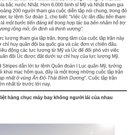
ía bắc nước Nhật. Hơn 6.000 binh sĩ Mỹ và Nhật tham gia
hoảng 200 người tham gia cuộc diễn tập nói chung, trong đó
er, tư lệnh Sư đoàn 1, cho biết: “
Việc Úc lần đầu tiên tham
là một bước tiến đáng kể trong hợp tác ba bên nhằm hỗ trợ
ơng rộng mở, ổn định và thịnh vượng”.
 lượng tham gia tập trận, trọng tâm của cuộc tập trận này
ở chỉ huy quân đội ba quốc gia và các đơn vị chiến đấu.
điều động các lực lượng từ Mỹ và Úc để đối phó với việc
uân đội Úc được đặt dưới sự chỉ huy của lực lượng Mỹ.
Stripes dẫn lời tư lệnh Quân đoàn I Lục quân Mỹ, tướng
ổi khai mạc hôm qua, đây là một trong những cuộc tập trận
 tạp nhất ở vùng Ấn Độ-Thái Bình Dương
”. Cuộc tập trận
n nhất từ trước tới nay.
diệt hàng chục máy bay không người lái của nhau