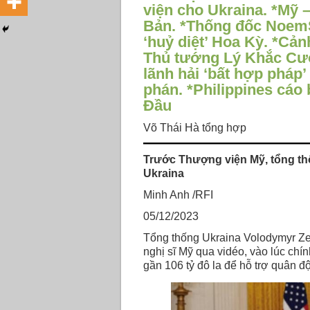
viện cho Ukraina. *Mỹ –
Bản. *Thống đốc NoemS
‘huỷ diệt’ Hoa Kỳ. *Cả
Thủ tướng Lý Khắc Cườ
lãnh hải ‘bất hợp pháp
phán. *Philippines cáo 
Đầu
Võ Thái Hà tổng hợp
Trước Thượng viện Mỹ, tổng thố
Ukraina
Minh Anh /RFI
05/12/2023
Tổng thống Ukraina Volodymyr Zel
nghị sĩ Mỹ qua vidéo, vào lúc chí
gần 106 tỷ đô la để hỗ trợ quân 