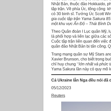
Nhật Bản, thuộc đảo Hokkaido, ph
tập trận. Về phía Úc, tổng cộng k
có 30 binh sĩ. Tướng Úc Scott Wint
gia cuộc tập trận Yama Sakura 85 
một khu vực Ấn Độ – Thái Bình Dư
Theo Quân đoàn I Lục quân Mỹ, lực
là phối hợp và liên lạc giữa các s
Cuộc tập trận liên quan đến việc 
quần đảo Nhật Bản bị tấn công. Q
Trang mạng quân sự Mỹ Stars and 
Xavier Brunson, cho biết trong bu
chỉ huy chung ‘
‘lớn nhất và phức
Yama Sakura lần này có quy mô lớ
Cả Ukraine lẫn Nga đều nói đã 
05/12/2023
Reuters