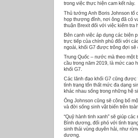
trong việc thực hiện cam kết này.
Thủ tướng Anh Boris Johnson tổ c
họp thượng đỉnh, nơi ông đã có v
thuận Brexit đối với việc kiểm tra
Bên cạnh việc áp dụng các biện p
trực tiếp của chính phủ đối với c
ngoài, khối G7 được trông đợi sẽ 
Trung Quốc – nước mà theo một bá
cầu trong năm 2019, là mức cao h
khối G7.
Các lãnh đạo khối G7 cũng được 
tình trạng tổn thất mức đa dạng s
khác nhau sống trong những hệ sin
Ông Johnson cũng sẽ công bố một 
và đời sống sinh vật biển trên toàn
“Quỹ hành tinh xanh” sẽ giúp các
Bình dương, đối phó với tình trạn
sinh thái vùng duyên hải, như rừn
dương.