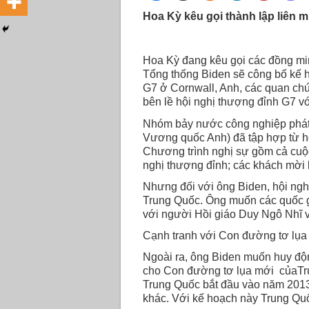
Hoa Kỳ kêu gọi thành lập liên
Hoa Kỳ đang kêu gọi các đồng min
Tổng thống Biden sẽ công bố kế h
G7 ở Cornwall, Anh, các quan chứ
bên lề hội nghị thượng đỉnh G7 vớ
Nhóm bảy nước công nghiệp phát 
Vương quốc Anh) đã tập hợp từ hô
Chương trình nghị sự gồm cả cuộc
nghị thượng đỉnh; các khách mời 
Nhưng đối với ông Biden, hội nghị
Trung Quốc. Ông muốn các quốc gi
với người Hồi giáo Duy Ngô Nhĩ v
Cạnh tranh với Con đường tơ lụa
Ngoài ra, ông Biden muốn huy độn
cho Con đường tơ lụa mới củaTru
Trung Quốc bắt đầu vào năm 2013 
khác. Với kế hoạch này Trung Quố