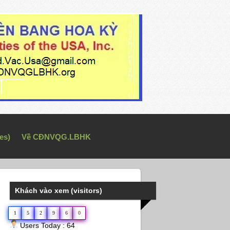
es)
Về CĐNVQG.LBHK
Khách vào xem (visitors)
1
5
2
9
6
0
Users Today : 64