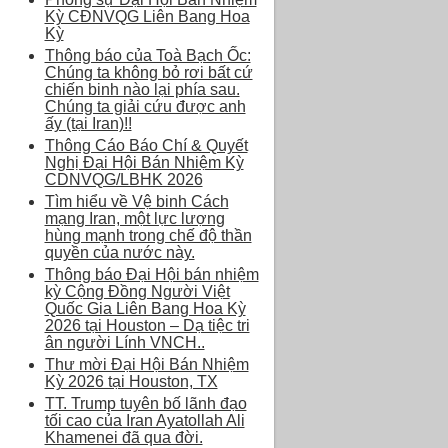
Kỳ CĐNVQG Liên Bang Hoa
Kỳ
Thông báo của Toà Bạch Ốc:
Chúng ta không bỏ rơi bất cứ
chiến binh nào lại phía sau.
Chúng ta giải cứu được anh
ấy (tại Iran)!!
Thông Cáo Báo Chí & Quyết
Nghị Đại Hội Bán Nhiệm Kỳ
CDNVQG/LBHK 2026
Tìm hiểu về Vệ binh Cách
mạng Iran, một lực lượng
hùng mạnh trong chế độ thần
quyền của nước này.
Thông báo Đại Hội bán nhiệm
kỳ Cộng Đồng Người Việt
Quốc Gia Liên Bang Hoa Kỳ
2026 tại Houston – Dạ tiệc tri
ân người Lính VNCH..
Thư mời Đại Hội Bán Nhiệm
Kỳ 2026 tại Houston, TX
TT. Trump tuyên bố lãnh đạo
tối cao của Iran Ayatollah Ali
Khamenei đã qua đời.