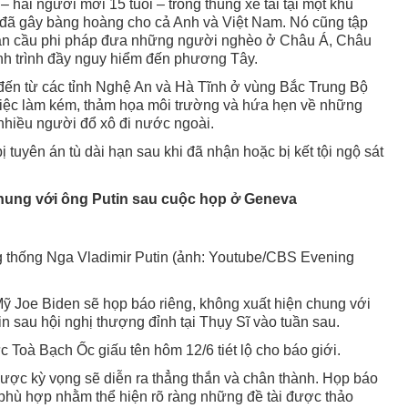
– hai người mới 15 tuổi – trong thùng xe tải tại một khu
đã gây bàng hoàng cho cả Anh và Việt Nam. Nó cũng tập
toàn cầu phi pháp đưa những người nghèo ở Châu Á, Châu
h trình đầy nguy hiểm đến phương Tây.
đến từ các tỉnh Nghệ An và Hà Tĩnh ở vùng Bắc Trung Bộ
việc làm kém, thảm họa môi trường và hứa hẹn về những
 nhiều người đổ xô đi nước ngoài.
 tuyên án tù dài hạn sau khi đã nhận hoặc bị kết tội ngộ sát
hung với ông Putin sau cuộc họp ở Geneva
 thống Nga Vladimir Putin (ảnh: Youtube/CBS Evening
 Joe Biden sẽ họp báo riêng, không xuất hiện chung với
 sau hội nghị thượng đỉnh tại Thụy Sĩ vào tuần sau.
 Toà Bạch Ốc giấu tên hôm 12/6 tiét lộ cho báo giới.
ược kỳ vọng sẽ diễn ra thẳng thắn và chân thành. Họp báo
phù hợp nhằm thể hiện rõ ràng những đề tài được thảo