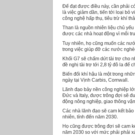
Để đạt được điều này, cần phải c
là việc giảm dần, tiến tới loại bỏ
công nghệ hấp thụ, tiêu trừ khí thả
Than là nguồn nhiên liệu chủ yếu 
được các nhà hoạt động vì môi trư
Tuy nhiên, họ cũng muốn các nướ
trong việc giúp đỡ các nước nghèo 
Khối G7 sẽ chấm dứt tài trợ cho n
đề nghị tài trợ tới 2,8 tỷ đô la để
Biến đổi khí hậu là một trong nhữ
ngày tại Vịnh Carbis, Cornwall.
Lãnh đạo bảy nền công nghiệp lớn
Đức và Italy, được trông đợi sẽ 
động nông nghiệp, giao thông vận t
Các nhà lãnh đạo sẽ cam kết bảo v
nhiên, tính đến năm 2030.
Họ cũng được trông đợi sẽ cam kế
năm 2030 so với mức phải phải x