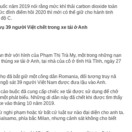
quốc năm 2019 nói rằng mức khí thải carbon dioxide toàn
 đỉnh điểm hồi 2020 thì mới có thể giữ cho hành tinh
 độ C.
ụ 39 người Việt chết trong xe tải ở Anh
n thờ với hình của Phạm Thị Trà My, một trong những nạn
thùng xe tải ở Anh, tại nhà của cô ở tỉnh Hà Tĩnh, ngày 27
 họ đã bắt giữ một công dân Romania, đối tượng truy nã
i ngộ sát 39 người Việt Nam được đưa lậu vào Anh.
ị cáo buộc đã cung cấp chiếc xe tải được sử dụng để chở
 một phát biểu. Những di dân này đã chết khi được tìm thấy
xe vào tháng 10 năm 2019.
ừ nghi phạm hoặc từ bất cứ luật sư nào đại diện cho anh ta.
lo Balsamo, phía bắc Milan, nhưng cảnh sát không cho biết