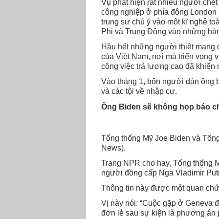
Vụ phát hiện rất nhiều người chết 
công nghiệp ở phía đông London 
trung sự chú ý vào một kĩ nghệ 
Phi và Trung Đông vào những hàn
Hầu hết những người thiệt mạng 
của Việt Nam, nơi mà triển vọng 
công việc trả lương cao đã khiến
Vào tháng 1, bốn người đàn ông bị
và các tội về nhập cư.
Ông Biden sẽ không họp báo c
Tổng thống Mỹ Joe Biden và Tổng
News).
Trang NPR cho hay, Tổng thống Mỹ
người đồng cấp Nga Vladimir Putin
Thông tin này được một quan chức
Vị này nói: “Cuộc gặp ở Geneva đ
đơn lẻ sau sự kiện là phương án 