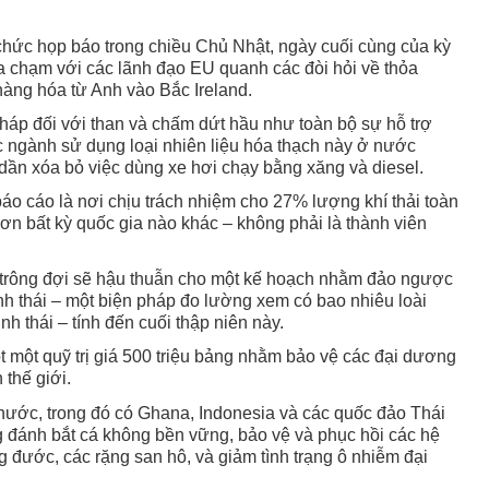
hức họp báo trong chiều Chủ Nhật, ngày cuối cùng của kỳ
a chạm với các lãnh đạo EU quanh các đòi hỏi về thỏa
 hàng hóa từ Anh vào Bắc Ireland.
háp đối với than và chấm dứt hầu như toàn bộ sự hỗ trợ
ác ngành sử dụng loại nhiên liệu hóa thạch này ở nước
dần xóa bỏ việc dùng xe hơi chạy bằng xăng và diesel.
o cáo là nơi chịu trách nhiệm cho 27% lượng khí thải toàn
ơn bất kỳ quốc gia nào khác – không phải là thành viên
trông đợi sẽ hậu thuẫn cho một kế hoạch nhằm đảo ngược
inh thái – một biện pháp đo lường xem có bao nhiêu loài
h thái – tính đến cuối thập niên này.
một quỹ trị giá 500 triệu bảng nhằm bảo vệ các đại dương
 thế giới.
 nước, trong đó có Ghana, Indonesia và các quốc đảo Thái
g đánh bắt cá không bền vững, bảo vệ và phục hồi các hệ
g đước, các rặng san hô, và giảm tình trạng ô nhiễm đại