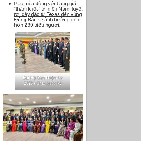
Bão mùa đông với băng giá
“thảm khốc” ở miền Nam, tuyết
rơi dày đặc từ Texas đến vùng
Đông Bắc sẽ ảnh hưởng đến
hơn 230 triệu người.
Đại Hội Bán nhiệm kỳ
2023 - Chào quốc kỳ