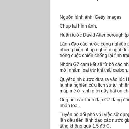
Nguồn hình ảnh, Getty Images
Chụp lại hình ảnh,
Huân tước David Attenborough (phả
Lãnh đạo các nước công nghiệp ph
những biện pháp nghiêm ngặt đối 
trong cuộc chiến chống lại tình trạ
Nhóm G7 cam kết sẽ từ bỏ các nhà
mới nhằm loại trừ khí thải carbon.
Quyết định được đưa ra vào lúc 
là nhà nghiên cứu lịch sử tự nhi
mấp mé ở ranh giới gây bất ổn cho
Ông nói các lãnh đạo G7 đang đối 
nhân loại.
Tuyên bố đối phó với việc sử dụn
lần đầu tiên lãnh đạo các nước già
tăng không quá 1,5 độ C.