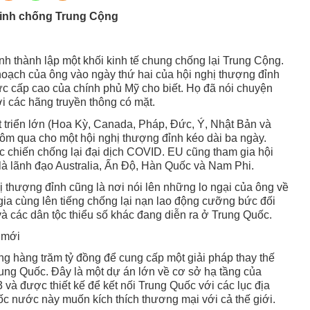
 minh chống Trung Cộng
h thành lập một khối kinh tế chung chống lại Trung Cộng.
oạch của ông vào ngày thứ hai của hội nghị thượng đỉnh
c cấp cao của chính phủ Mỹ cho biết. Họ đã nói chuyện
i các hãng truyền thông có mặt.
triển lớn (Hoa Kỳ, Canada, Pháp, Đức, Ý, Nhật Bản và
m qua cho một hội nghị thượng đỉnh kéo dài ba ngày.
 chiến chống lại đại dịch COVID. EU cũng tham gia hội
là lãnh đạo Australia, Ấn Độ, Hàn Quốc và Nam Phi.
 thượng đỉnh cũng là nơi nói lên những lo ngại của ông về
a cùng lên tiếng chống lại nạn lao động cưỡng bức đối
à các dân tộc thiểu số khác đang diễn ra ở Trung Quốc.
 mới
g hàng trăm tỷ đồng để cung cấp một giải pháp thay thế
ng Quốc. Đây là một dự án lớn về cơ sở hạ tầng của
và được thiết kế để kết nối Trung Quốc với các lục địa
c nước này muốn kích thích thương mại với cả thế giới.