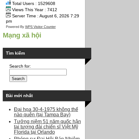
Total Users : 1529608
Views This Year : 7412
Server Time : August 6, 2026 7:29
pm
Powered By
WPS Visitor Counter
Mạng xã hội
Tìm kiếm
Search for:
Bài mới nhất
Đại họa 30-4-1975 không thể
nào quên (tại Tampa Bay)
Tưởng niệm 51 năm quốc hận
tại tượng đài chiến sĩ Việt Mỹ
Florida tại Orlando
Phóng sự Đại Hội Bán Nhiệm