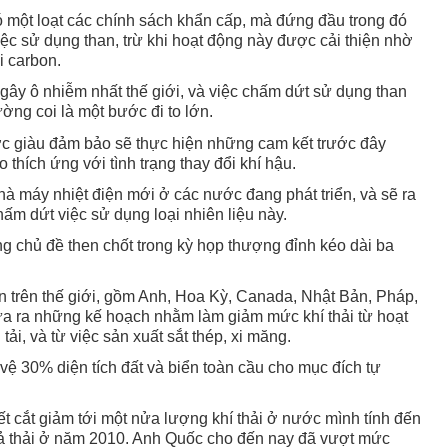
ó một loạt các chính sách khẩn cấp, mà đứng đầu trong đó
 việc sử dụng than, trừ khi hoạt động này được cải thiện nhờ
i carbon.
gây ô nhiễm nhất thế giới, và việc chấm dứt sử dụng than
ờng coi là một bước đi to lớn.
c giàu đảm bảo sẽ thực hiện những cam kết trước đây
thích ứng với tình trạng thay đổi khí hậu.
hà máy nhiệt điện mới ở các nước đang phát triển, và sẽ ra
 chấm dứt việc sử dụng loại nhiên liệu này.
ng chủ đề then chốt trong kỳ họp thượng đỉnh kéo dài ba
 trên thế giới, gồm Anh, Hoa Kỳ, Canada, Nhật Bản, Pháp,
đưa ra những kế hoạch nhằm làm giảm mức khí thải từ hoạt
ải, và từ việc sản xuất sắt thép, xi măng.
ệ 30% diện tích đất và biển toàn cầu cho mục đích tự
t cắt giảm tới một nửa lượng khí thải ở nước mình tính đến
ả thải ở năm 2010. Anh Quốc cho đến nay đã vượt mức