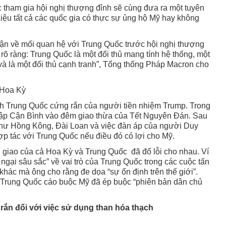
tham gia hội nghị thượng đỉnh sẽ cùng đưa ra một tuyên
iệu tất cả các quốc gia có thực sự ủng hộ Mỹ hay không
ận về mối quan hệ với Trung Quốc trước hội nghị thượng
 rõ ràng: Trung Quốc là một đối thủ mang tính hệ thống, một
 và là một đối thủ cạnh tranh”, Tổng thống Pháp Macron cho
 Hoa Kỳ
ch Trung Quốc cứng rắn của người tiền nhiệm Trump. Trong
Tập Cận Bình vào đêm giao thừa của Tết Nguyên Đán. Sau
như Hồng Kông, Đài Loan và việc đàn áp của người Duy
ợp tác với Trung Quốc nếu điều đó có lợi cho Mỹ.
i giao của cả Hoa Kỳ và Trung Quốc đã đổ lỗi cho nhau. Ví
ngại sâu sắc” về vai trò của Trung Quốc trong các cuộc tấn
hác mà ông cho rằng đe dọa “sự ổn định trên thế giới”.
 Trung Quốc cáo buộc Mỹ đã ép buộc “phiên bản dân chủ
rắn đối với việc sử dụng than hóa thạch