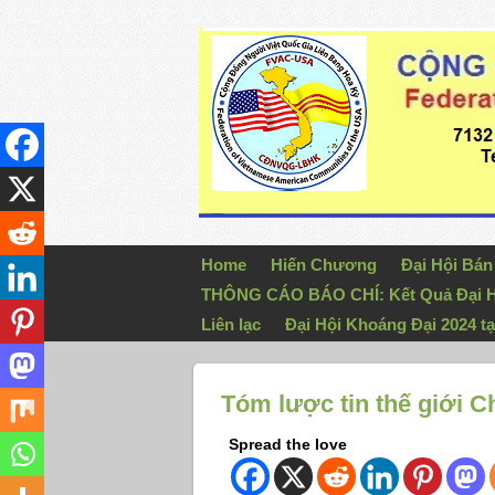
Home
Hiến Chương
Đại Hội Bá
THÔNG CÁO BÁO CHÍ: Kết Quả Đại H
Liên lạc
Đại Hội Khoáng Đại 2024 tạ
Tóm lược tin thế giới 
Spread the love