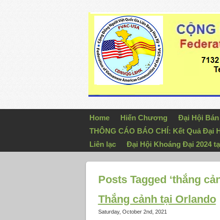
Home
Hiến Chương
Đại Hội Bá
THÔNG CÁO BÁO CHÍ: Kết Quả Đại H
Liên lạc
Đại Hội Khoáng Đại 2024 tạ
Posts Tagged ‘thắng cả
Thắng cảnh tại Orlando
Saturday, October 2nd, 2021