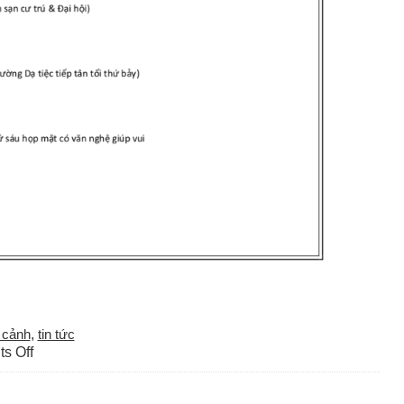
 cảnh
,
tin tức
on
s Off
Thắng
cảnh