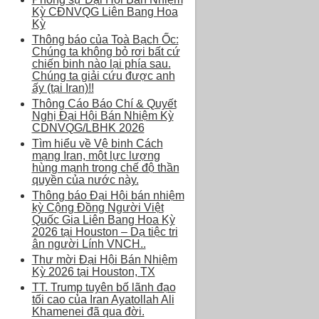
Kỳ CĐNVQG Liên Bang Hoa
Kỳ
Thông báo của Toà Bạch Ốc:
Chúng ta không bỏ rơi bất cứ
chiến binh nào lại phía sau.
Chúng ta giải cứu được anh
ấy (tại Iran)!!
Thông Cáo Báo Chí & Quyết
Nghị Đại Hội Bán Nhiệm Kỳ
CDNVQG/LBHK 2026
Tìm hiểu về Vệ binh Cách
mạng Iran, một lực lượng
hùng mạnh trong chế độ thần
quyền của nước này.
Thông báo Đại Hội bán nhiệm
kỳ Cộng Đồng Người Việt
Quốc Gia Liên Bang Hoa Kỳ
2026 tại Houston – Dạ tiệc tri
ân người Lính VNCH..
Thư mời Đại Hội Bán Nhiệm
Kỳ 2026 tại Houston, TX
TT. Trump tuyên bố lãnh đạo
tối cao của Iran Ayatollah Ali
Khamenei đã qua đời.