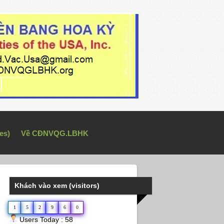
es)
Về CĐNVQG.LBHK
Khách vào xem (visitors)
1
5
2
9
6
0
Users Today : 58