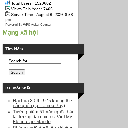
Total Users : 1529602
Views This Year : 7406
Server Time : August 6, 2026 6:56
pm
Powered By
WPS Visitor Counter
Mạng xã hội
Tìm kiếm
Search for:
Bài mới nhất
Đại họa 30-4-1975 không thể
nào quên (tại Tampa Bay)
Tưởng niệm 51 năm quốc hận
tại tượng đài chiến sĩ Việt Mỹ
Florida tại Orlando
Phóng sự Đại Hội Bán Nhiệm