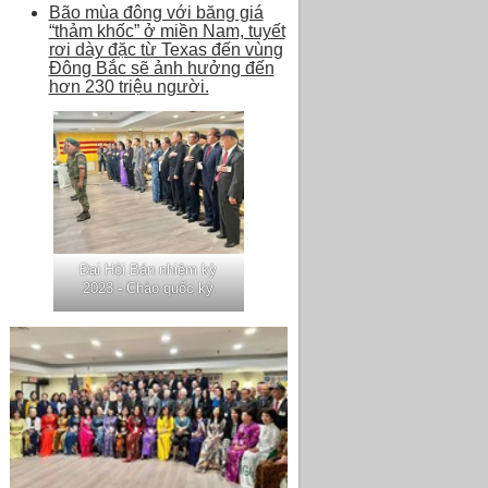
Bão mùa đông với băng giá
“thảm khốc” ở miền Nam, tuyết
rơi dày đặc từ Texas đến vùng
Đông Bắc sẽ ảnh hưởng đến
hơn 230 triệu người.
Đại Hội Bán nhiệm kỳ
2023 - Chào quốc kỳ