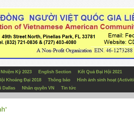
n Nhiệm Kỳ 2023
English Section
Kết Quả Đại Hội 2021
ội Khoáng Đại 2018
Thông báo
Hình ảnh sinh hoạt (Activiti
i Dallas
Nhân quyền VN
Tin tức
nh’