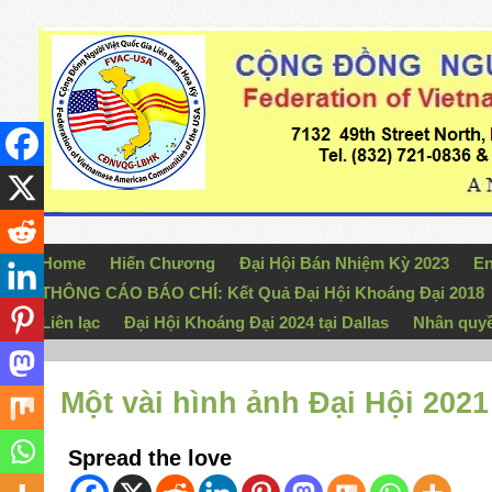
Home
Hiến Chương
Đại Hội Bán Nhiệm Kỳ 2023
En
THÔNG CÁO BÁO CHÍ: Kết Quả Đại Hội Khoáng Đại 2018
Liên lạc
Đại Hội Khoáng Đại 2024 tại Dallas
Nhân quy
Một vài hình ảnh Đại Hội 2
Spread the love