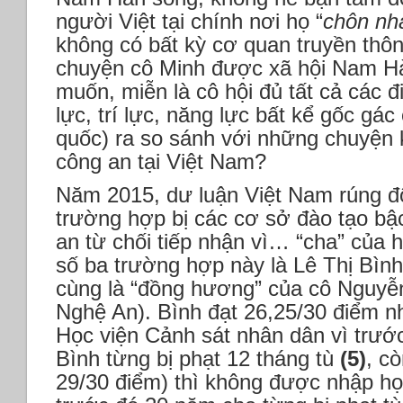
người Việt tại chính nơi họ “
chôn nha
không có bất kỳ cơ quan truyền thô
chuyện cô Minh được xã hội Nam Hà
muốn, miễn là cô hội đủ tất cả các đi
lực, trí lực, năng lực bất kể gốc gá
quốc) ra so sánh với những chuyện 
công an tại Việt Nam?
Năm 2015, dư luận Việt Nam rúng độ
trường hợp bị các cơ sở đào tạo bậ
an từ chối tiếp nhận vì… “cha” của h
số ba trường hợp này là Lê Thị Bì
cùng là “đồng hương” của cô Nguyễ
Nghệ An). Bình đạt 26,25/30 điểm 
Học viện Cảnh sát nhân dân vì trư
Bình từng bị phạt 12 tháng tù
(5)
, c
29/30 điểm) thì không được nhập họ