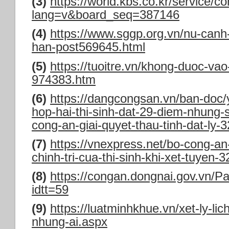
(3)
https://world.kbs.co.kr/service/c
lang=v&board_seq=387146
(4)
https://www.sggp.org.vn/nu-canh-
han-post569645.html
(5)
https://tuoitre.vn/khong-duoc-vao-
974383.htm
(6)
https://dangcongsan.vn/ban-doc/
hop-hai-thi-sinh-dat-29-diem-nhung-s
cong-an-giai-quyet-thau-tinh-dat-ly-
(7)
https://vnexpress.net/bo-cong-an
chinh-tri-cua-thi-sinh-khi-xet-tuyen-
(8)
https://congan.dongnai.gov.vn/P
idtt=59
(9)
https://luatminhkhue.vn/xet-ly-li
nhung-ai.aspx