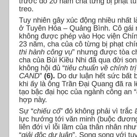
trước đó 20 năm cha từng bị phạt t
treo.
Tuy nhiên gây xúc động nhiều nhất l
ở Tuyên Hóa – Quảng Bình. Cô gái 
không được phép vào Học viện Chín
23 năm, cha của cô từng bị phạt chín
thi hành công vụ
” nhưng được tòa c
cha của Bùi Kiều Nhi đã qua đời son
không hội đủ “
tiêu chuẩn về chính trị
CAND
”
(6).
Do dư luận hết sức bất 
khi ấy là ông Trần Đại Quang đã ra 
tạo bậc đại học của ngành công an “
hợp này.
Sự “
chiếu cố
” đó không phải vì trắc
lực hướng tới văn minh (buộc đương
liên đới vì lỗi lầm của thân nhân nh
“
giải độc dư luận
”. Song song với tu