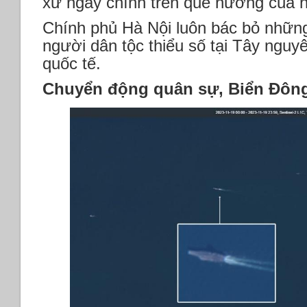
xử ngay chính trên quê hương của h
Chính phủ Hà Nội luôn bác bỏ nhữ
người dân tộc thiểu số tại Tây nguy
quốc tế.
Chuyển động quân sự, Biển Đông