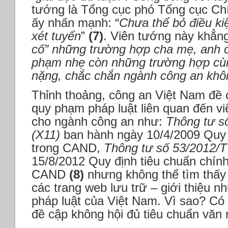
tướng là Tổng cục phó Tổng cục Chí
ấy nhấn mạnh: “
Chưa thể bỏ điều kiệ
xét tuyển
”
(7)
. Viên tướng này khẳn
cố” những trường hợp cha mẹ, anh 
phạm nhẹ còn những trường hợp cù
nặng, chắc chắn ngành công an khôn
Thỉnh thoảng, công an Việt Nam đề 
quy phạm pháp luật liên quan đến v
cho ngành công an như:
Thông tư s
(X11)
ban hành ngày 10/4/2009 Quy đị
trong CAND,
Thông tư số 53/2012/
15/8/2012 Quy định tiêu chuẩn chính 
CAND
(8)
nhưng không thể tìm thấy
các trang web lưu trữ – giới thiệu 
pháp luật của Việt Nam. Vì sao? Có 
đề cập không hội đủ tiêu chuẩn văn