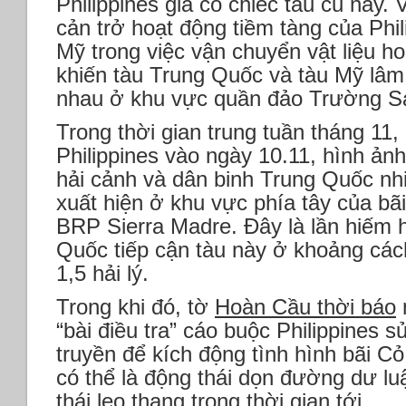
Philippines gia cố chiếc tàu cũ này. 
cản trở hoạt động tiềm tàng của Phi
Mỹ trong việc vận chuyển vật liệu h
khiến tàu Trung Quốc và tàu Mỹ lâm 
nhau ở khu vực quần đảo Trường S
Trong thời gian trung tuần tháng 11,
Philippines vào ngày 10.11, hình ảnh
hải cảnh và dân binh Trung Quốc nh
xuất hiện ở khu vực phía tây của bã
BRP Sierra Madre. Đây là lần hiếm h
Quốc tiếp cận tàu này ở khoảng cách
1,5 hải lý.
Trong khi đó, tờ
Hoàn Cầu thời báo
n
“bài điều tra” cáo buộc Philippines s
truyền để kích động tình hình bãi Cỏ
có thể là động thái dọn đường dư lu
thái leo thang trong thời gian tới.