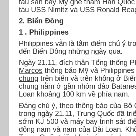
tàu sân bay Mỹ ghé thăm Hàn Quốc
tàu USS Nimitz và USS Ronald Rea
2. Biển Đông
1 . Philippines
Philippines vẫn là tâm điểm chú ý tr
đến Biển Đông những ngày qua.
Ngày 21.11, đích thân Tổng thống Ph
Marcos
thông báo Mỹ và Philippines
chung
trên biển và trên không ở Biể
chung nằm ở gần nhóm đảo Batanes 
Loan khoảng 100 km về phía nam.
Đáng chú ý, theo thông báo của
Bộ 
trong ngày 21.11, Trung Quốc đã tr
sớm KJ-500 và máy bay trinh sát đi
đông nam và nam của Đài Loan. Khô