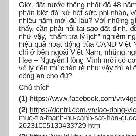
Giờ, đất nước thống nhất đã 48 năm
phân biệt đối xử hết sức phi nhân, vô
nhiêu năm mới đủ lâu? Với những gì
thấy, cần phải hỏi tại sao đặt định, đ
như vậy, “thẩm tra lý lịch” nghiêm 
hiệu quả hoạt động của CAND Việt N
chỉ ở bên ngoài Việt Nam, những ng
Hee – Nguyễn Hồng Minh mới có cơ h
vô lý đến mức tàn tệ như vậy thì ai 
công an cho đủ?
Chú thích
(1)
https://www.facebook.com/vtv4g
(2)
https://dantri.com.vn/lao-dong-vi
muc-tro-thanh-nu-canh-sat-han-quoc
20231005130433729.htm