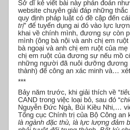
Sở dĩ kẻ viết bài này phán đoán như 
website chuyên giải đáp những thắc
quy định pháp luật có đề cập đến cái 
trị
” để tuyển dụng ai đó vào lực lượ
khai về chính mình, đương sự còn ph
mình (ông bà nội và anh chị em ruộ
bà ngoại và anh chị em ruột của m
chị em ruột của đương sự nếu mồ côi
những người đã nuôi dưỡng đương s
thành) để công an xác minh và… xé
***
Bảy năm trước, khi giải thích về “
tiê
CAND trong việc loại bỏ, sau đó “
chi
Nguyễn Đức Ngà, Bùi Kiều Nhi,… vi
Tổng cục Chính trị của Bộ Công an 
là ngành đặc thù, là lực lượng đảm 
phải tuyệt đối trung thành. Bất kỳ 