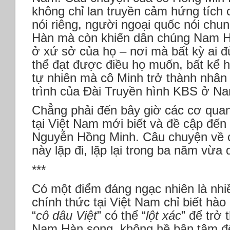
không chỉ lan truyền cảm hứng tích
nói riêng, người ngoại quốc nói chu
Hàn mà còn khiến dân chúng Nam Hà
ở xứ sở của họ – nơi mà bất kỳ ai đủ
thể đạt được điều họ muốn, bất kể 
tự nhiên mà cô Minh trở thành nhân
trình của Đài Truyền hình KBS ở 
Chẳng phải đến bây giờ các cơ quan
tại Việt Nam mới biết và đề cập đế
Nguyễn Hồng Minh. Câu chuyện về 
này lặp đi, lặp lại trong ba năm vừa
***
Có một điểm đáng ngạc nhiên là nhi
chính thức tại Việt Nam chỉ biết hà
“
cô dâu Việt
” có thể “
lột xác
” để trở 
Nam Hàn song, không hề bận tâm đ